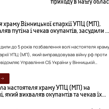
приходу в нашу облас
я храму Вінницької єпархії УПЦ (МП),
ляв путіна і чекав окупантів, засудили д
збавлення волі
удили до 5 років позбавлення волі настоятеля храм
архії УПЦ (МП), який виправдовував війну рф проти
оятелю храму, який під час своїх проповідей вихвал
кував на захоплення окупантами Вінниччини,
озру в серпні цього року. Згідно з зібраними
ла настоятеля храму УПЦ (МП) на
, який вихваляв окупантів та чекав їх
винувачений героїзував російські угруповання, що
 нашу область