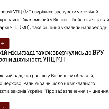
єпархії УПЦ (МП) вирішили заснувати чоловічий
йоні Академічний у Вінниці. Як йдеться на сайті
архії УПЦ (МП), таке рішення ухвалили напередодні
 час робочої наради настоятелів та намісників
інницької єпархії під головуванням митрополита
кій міськраді також звернулись до ВРУ
рони діяльності УПЦ МП
ювали "актуальні питання, що стосуються чернеч..
іській раді, як і раніше у Вінницькій обласній,
о Верхової Ради України щодо невідкладного
єктів законів України "Про забезпечення зміцнення
безпеки у сфері свободи совісті та діяльності
ганізацій", які стосуються діяльності московської