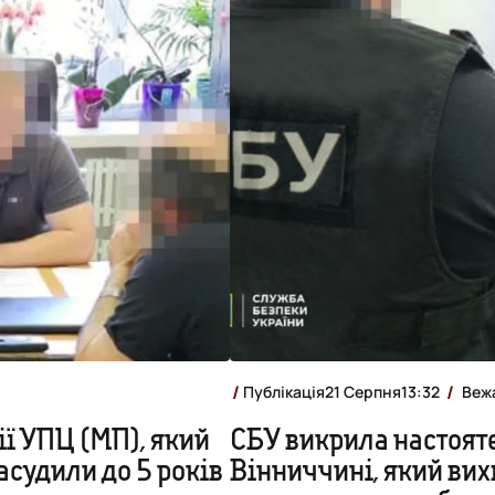
Публікація
21 Серпня
13:32
Веж
ії УПЦ (МП), який
СБУ викрила настоят
засудили до 5 років
Вінниччині, який вихв