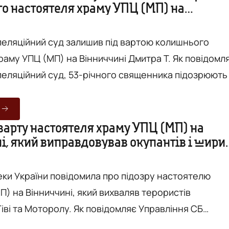
о настоятеля храму УПЦ (МП) на
та УПЦ (МП), очільника Тульчинської єпархії у
і
ласті, який виправ...
пеляційний суд залишив під вартою колишнього
 УПЦ (МП) на Вінниччині Дмитра Т. Як повідомляє
пеляційний суд, 53-річного священника підозрюють
инів у сфері національної безпеки України, миру,
 та міжнародного правопорядку. Ідеться про
який, зокрема, заперечував збройну агресію росії,
варту настоятеля храму УПЦ (МП) на
і, який виправдовував окупантів і шири
в тимчасову окупацію частини України та вихваляв
нську агітацію серед прихожан
ки України повідомила про підозру настоятелю
П) на Вінниччині, який вихваляв терористів
олу. Як повідомляє Управління СБ
ницькій області, настоятель одного із храмів