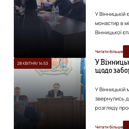
У Вінницькій 
монастир в мікрора
Вінницької єп
4 травня, під
монастирів В
Читати більше
Варсонофія. Загалом, під час засідання у Вінницькій єпархії УПЦ
У Вінниць
28 КВІТНЯ
/ 14:53
щодо забо
(МП) обговор
У Вінницькій м
звернулись д
розгляду про
національної 
релігійних ор
Читати більше