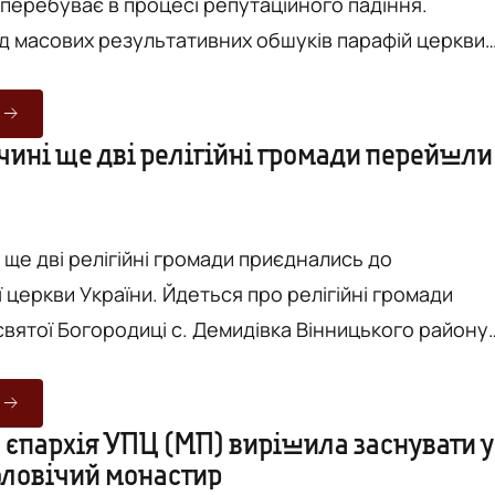
 перебуває в процесі репутаційного падіння.
д масових результативних обшуків парафій церкви
цями, завершуючи скандальним полишенням Києво
му - що в значній
альних ситуацій, які набували суспільного
чині ще дві релігійні громади перейшли
ла "проросійськість" - від виконання під час служб
сію-мату...
 ще дві релігійні громади приєднались до
 церкви України. Йдеться про релігійні громади
вятої Богородиці с. Демидівка Вінницького району
есвятої Богородиці с. Носківці Жмеринського району
мляється на сайті Вінницько-Барської єпархії ПЦУ.
 травня 2023 року відбулися загальні збори двох
 єпархія УПЦ (МП) вирішила заснувати у
оловічий монастир
омад: Покрови Пресвятої Богор...