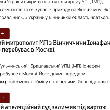
ки України викрила настоятеля храму УПЦ (МП),
окупантів та очікував їх приходу на Вінниччину. Як
равління СБ України у Вінницькій області, йдеться
 клірика Вінницької єпархії УПЦ (МП), настоятеля
вського благочиння. Фігурант публічно
в збройну агресію рф проти України та очікував на
й митрополит МП з Вінниччини Іонафа
 перебуває в Москві
ччину. За повідомленням Вінницької
у...
ульчинський і Брацлавський УПЦ (МП) Іонафан
еребуває в Москві. Його днями передали
сії в межах обміну полоненими. Як повідомляє
т РПЦ стверджує, що митрополита Іонафана з
ласті врятували від української тюрми "по
023 року стало відомо,
й апеляційний суд залишив під вартою