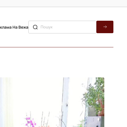
клама На Вежа