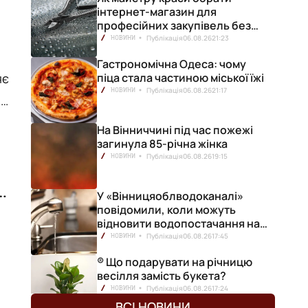
інтернет-магазин для
професійних закупівель без
ризику переплат
Публікація
06.08.26
21:23
НОВИНИ
Гастрономічна Одеса: чому
піца стала частиною міської їжі
Публікація
06.08.26
21:17
НОВИНИ
 у
На Вінниччині під час пожежі
загинула 85-річна жінка
Публікація
06.08.26
19:15
НОВИНИ
в
У «Вінницяоблводоканалі»
повідомили, коли можуть
відновити водопостачання на
лівобережжі міста
Публікація
06.08.26
17:45
НОВИНИ
® Що подарувати на річницю
весілля замість букета?
Публікація
06.08.26
17:24
НОВИНИ
ВСІ НОВИНИ