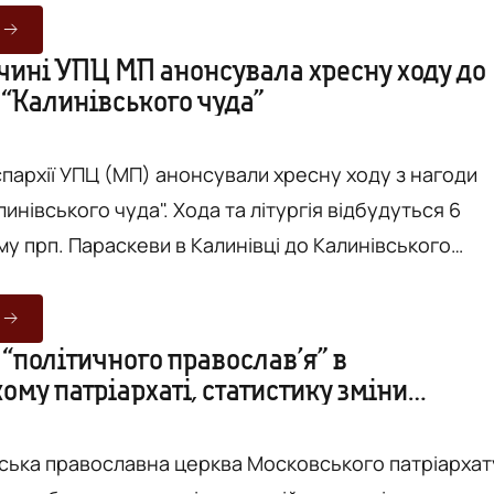
архії УПЦ (МП) заперечував збройну агресію росії т
тимчасову окупацію частини України. На своєму
чині УПЦ МП анонсувала хресну ходу до
 “Калинівського чуда”
алі він повторював наративи кремля про
 війну» в нашій д...
єпархії УПЦ (МП) анонсували хресну ходу з нагоди
линівського чуда". Хода та літургія відбудуться 6
му прп. Параскеви в Калинівці до Калинівського
 хрест – одне із найбільших паломницьких місць на
Щороку, на початку липня, сюди з’їжджаються віряни
 “політичного православ’я” в
му патріархаті, статистику зміни
помолитися. Однак, варто зауважити, що у 2020 році через...
і і поради при переході до ПЦУ.
 та ІНСТРУКЦІЯ
нська православна церква Московського патріархат