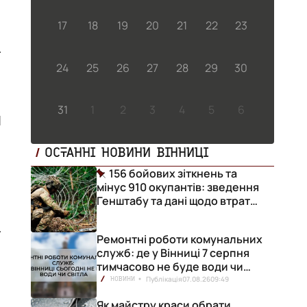
17
18
19
20
21
22
23
24
25
26
27
28
29
30
31
1
2
3
4
5
6
н
ОСТАННІ НОВИНИ ВІННИЦІ
156 бойових зіткнень та
мінус 910 окупантів: зведення
Генштабу та дані щодо втрат
ворога за добу
Ремонтні роботи комунальних
служб: де у Вінниці 7 серпня
тимчасово не буде води чи
світла
Публікація
07.08.26
09:49
НОВИНИ
Як майстру краси обрати