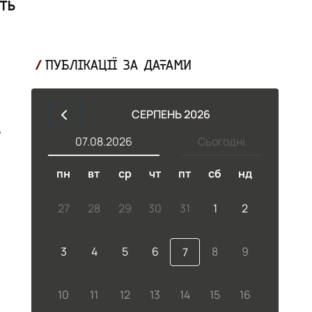
ть
ПУБЛІКАЦІЇ ЗА ДАТАМИ
о
СЕРПЕНЬ 2026
у
07.08.2026
Сьогодні
пн
вт
ср
чт
пт
сб
нд
яв
27
28
29
30
31
1
2
3
4
5
6
8
9
7
10
11
12
13
14
15
16