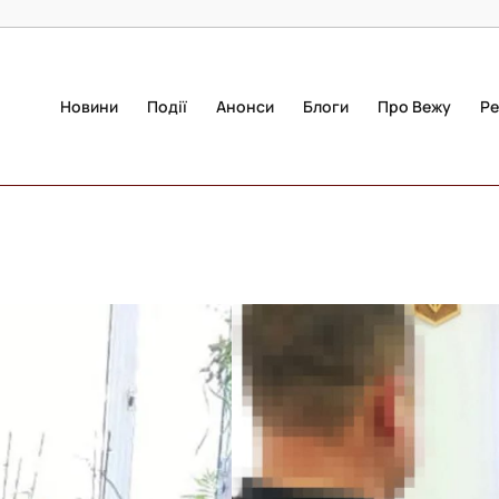
Новини
Події
Анонси
Блоги
Про Вежу
Ре