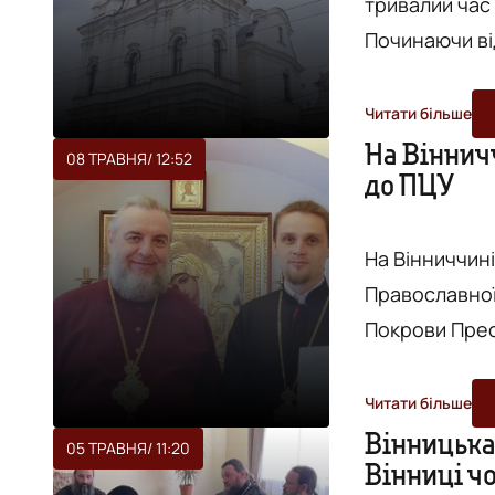
тривалий час
Починаючи ві
правоохорон
Печерської лаври. Однак найстрашніше в цьо
Читати більше
частині сканд
На Віннич
08 ТРАВНЯ
/ 12:52
до ПЦУ
розголосу, бу
пісні про "рас
На Вінниччині
Православної
Покрови Прес
та Різдва Пр
Про це повідо
Читати більше
Вказано, що 3
Вінницька
05 ТРАВНЯ
/ 11:20
Вінниці ч
релігійних гр