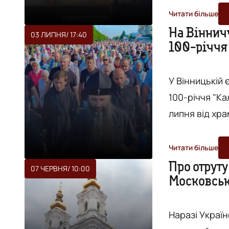
Вінницької єп
Читати більше
виправдовував 
На Віннич
03 ЛИПНЯ
/ 17:40
100-річчя
Телеграм-кан
«громадянську
У Вінницькій 
100-річчя "Ка
липня від хра
хреста. Як зазначають в Релігійно-інформаційній службі України,
Калинівський
Читати більше
Вінниччині. 
Про отруту
07 ЧЕРВНЯ
/ 10:00
Московсько
підлеглост
ІНТЕРВ’Ю
Наразі Украї