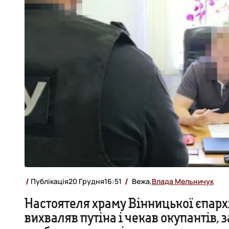
Публікація
20 Грудня
16:51
Вежа,
Влада Мельничук
Настоятеля храму Вінницької єпарх
вихваляв путіна і чекав окупантів, 