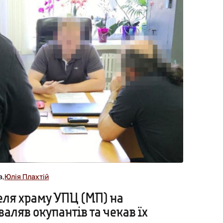
а,
Юлія Плахтій
еля храму УПЦ (МП) на
аляв окупантів та чекав їх