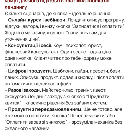
Кому і для чого підходить платіжна кнопка на
лендингу
Є кілька сценаріїв, де кнопка – ідеальне рішення:
– Онлайн-курси і вебінари.
Лендинг описує програму,
відгуки, автора, і внизу кнопка “Записатися і оплатити”.
Жодного магазину, жодного “напишіть нам для
уточнення ціни”.
– Консультації і сесії.
Коуч, психолог, юрист,
фінансовий консультант. Один сеанс – одна ціна –
одна кнопка. Клієнт читає про тебе і одразу може
оплатити.
– Цифрові продукти.
Шаблони, гайди, пресети, бази
даних. Описуєш продукт, додаєш кнопку, і після оплати
автоматично надсилаєш файл.
– Разові заходи.
Майстер-клас, тренінг, квест,
екскурсія. Лендинг заходу з кнопкою “Придбати
квиток” – класичне рішення без зайвих систем.
– Продукти з передзамовленням.
Ще не готово, але
вже можна оплатити. Кнопка “Передзамовити” або
“Оплатити зараз зі знижкою” – зрозуміла механіка без
складного магазину.