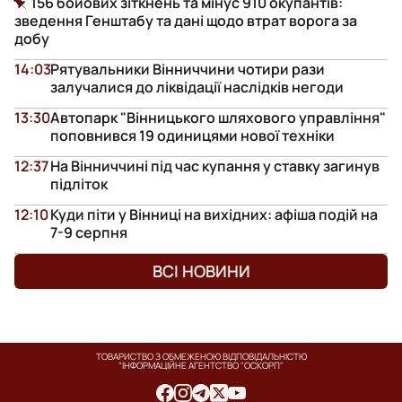
156 бойових зіткнень та мінус 910 окупантів:
зведення Генштабу та дані щодо втрат ворога за
добу
14:03
Рятувальники Вінниччини чотири рази
залучалися до ліквідації наслідків негоди
13:30
Автопарк "Вінницького шляхового управління"
поповнився 19 одиницями нової техніки
12:37
На Вінниччині під час купання у ставку загинув
підліток
12:10
Куди піти у Вінниці на вихідних: афіша подій на
7-9 серпня
ВСІ НОВИНИ
ТОВАРИСТВО З ОБМЕЖЕНОЮ ВІДПОВІДАЛЬНІСТЮ
"ІНФОРМАЦІЙНЕ АГЕНТСТВО "ОСКОРП"