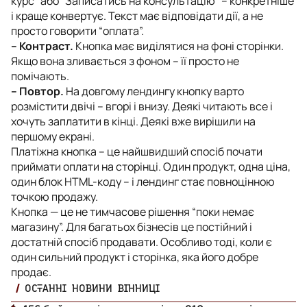
курс” або “Записатись на консультацію” – конкретніше
і краще конвертує. Текст має відповідати дії, а не
просто говорити “оплата”.
– Контраст.
Кнопка має виділятися на фоні сторінки.
Якщо вона зливається з фоном – її просто не
помічають.
– Повтор.
На довгому лендингу кнопку варто
розмістити двічі – вгорі і внизу. Деякі читають все і
хочуть заплатити в кінці. Деякі вже вирішили на
першому екрані.
Платіжна кнопка – це найшвидший спосіб почати
приймати оплати на сторінці. Один продукт, одна ціна,
один блок HTML-коду – і лендинг стає повноцінною
точкою продажу.
Кнопка — це не тимчасове рішення “поки немає
магазину”. Для багатьох бізнесів це постійний і
достатній спосіб продавати. Особливо тоді, коли є
один сильний продукт і сторінка, яка його добре
продає.
ОСТАННІ НОВИНИ ВІННИЦІ