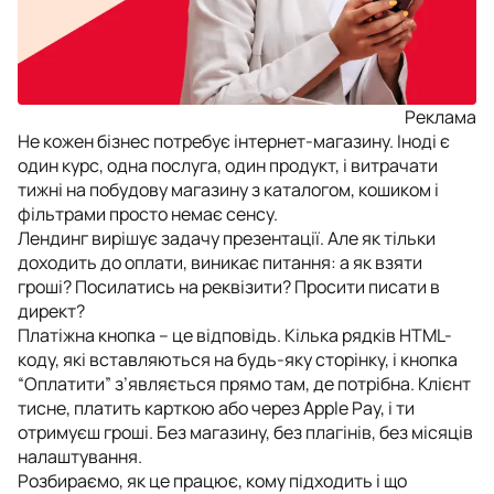
Реклама
Не кожен бізнес потребує інтернет-магазину. Іноді є
один курс, одна послуга, один продукт, і витрачати
тижні на побудову магазину з каталогом, кошиком і
фільтрами просто немає сенсу.
Лендинг вирішує задачу презентації. Але як тільки
доходить до оплати, виникає питання: а як взяти
гроші? Посилатись на реквізити? Просити писати в
директ?
Платіжна кнопка – це відповідь. Кілька рядків HTML-
коду, які вставляються на будь-яку сторінку, і кнопка
“Оплатити” з’являється прямо там, де потрібна. Клієнт
тисне, платить карткою або через Apple Pay, і ти
отримуєш гроші. Без магазину, без плагінів, без місяців
налаштування.
Розбираємо, як це працює, кому підходить і що