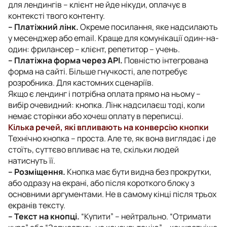
для лендингів – клієнт не йде нікуди, оплачує в
контексті твого контенту.
– Платіжний лінк.
Окреме посилання, яке надсилають
у месенджер або email. Краще для комунікації один-на-
один: фрилансер – клієнт, репетитор – учень.
– Платіжна форма через API.
Повністю інтегрована
форма на сайті. Більше гнучкості, але потребує
розробника. Для кастомних сценаріїв.
Якщо є лендинг і потрібна оплата прямо на ньому –
вибір очевидний: кнопка. Лінк надсилаєш тоді, коли
немає сторінки або хочеш оплату в переписці.
Кілька речей, які впливають на конверсію кнопки
Технічно кнопка – проста. Але те, як вона виглядає і де
стоїть, суттєво впливає на те, скільки людей
натиснуть її.
– Розміщення.
Кнопка має бути видна без прокрутки,
або одразу на екрані, або після короткого блоку з
основними аргументами. Не в самому кінці після трьох
екранів тексту.
– Текст на кнопці.
“Купити” – нейтрально. “Отримати