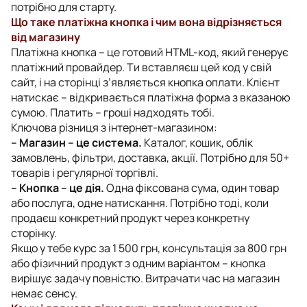
потрібно для старту.
Що таке платіжна кнопка і чим вона відрізняється
від магазину
Платіжна кнопка – це готовий HTML-код, який генерує
платіжний провайдер. Ти вставляєш цей код у свій
сайт, і на сторінці з’являється кнопка оплати. Клієнт
натискає – відкривається платіжна форма з вказаною
сумою. Платить – гроші надходять тобі.
Ключова різниця з інтернет-магазином:
– Магазин – це система.
Каталог, кошик, облік
замовлень, фільтри, доставка, акції. Потрібно для 50+
товарів і регулярної торгівлі.
– Кнопка – це дія.
Одна фіксована сума, один товар
або послуга, одне натискання. Потрібно тоді, коли
продаєш конкретний продукт через конкретну
сторінку.
Якщо у тебе курс за 1 500 грн, консультація за 800 грн
або фізичний продукт з одним варіантом – кнопка
вирішує задачу повністю. Витрачати час на магазин
немає сенсу.