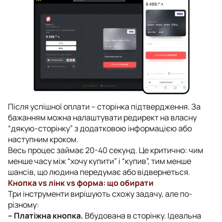
Після успішної оплати – сторінка підтвердження. За
бажанням можна налаштувати редирект на власну
“дякую-сторінку” з додатковою інформацією або
наступним кроком.
Весь процес займає 20-40 секунд. Це критично: чим
менше часу між “хочу купити” і “купив”, тим менше
шансів, що людина передумає або відвернеться.
Кнопка vs лінк vs форма: що обирати
Три інструменти вирішують схожу задачу, але по-
різному:
– Платіжна кнопка.
Вбудована в сторінку. Ідеальна