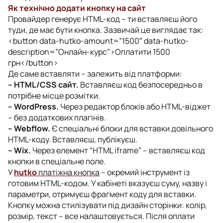
Як технічно додати кнопку на сайт
Провайдер генерує HTML-код – ти вставляєш його
туди, де має бути кнопка. Зазвичай це виглядає так:
<button data-hutko-amount=”1500″ data-hutko-
description=”Онлайн-курс”>Оплатити 1500
грн</button>
Де саме вставляти – залежить від платформи:
– HTML/CSS сайт.
Вставляєш код безпосередньо в
потрібне місце розмітки.
– WordPress.
Через редактор блоків або HTML-віджет
– без додаткових плагінів.
– Webflow.
Є спеціальні блоки для вставки довільного
HTML-коду. Вставляєш, публікуєш.
– Wix.
Через елемент “HTML iframe” – вставляєш код
кнопки в спеціальне поле.
У
hutko
платіжна кнопка
– окремий інструмент із
готовим HTML-кодом. У кабінеті вказуєш суму, назву і
параметри, отримуєш фрагмент коду для вставки.
Кнопку можна стилізувати під дизайн сторінки: колір,
розмір, текст – все налаштовується. Після оплати