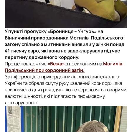
У пункті пропуску «Бронниця – Унгурь» на
Вінниччині прикордонники Могилів-Подільського
загону спільно з митниками виявили у жінки понад
41 тисячу євро, які вона не задекларувала під час
перетину державного кордону.
Про це повідомляє
«Вежа»
з посиланням на
Могилів-
Подільський прикордонний загін.
За інформацією прикордонників, жінка виїжджала з
України та обрала смугу руху «зелений коридор», яка
призначена для громадян, що не перевозять товари чи
валютні цінності, які підлягають письмовому
декларуванню.