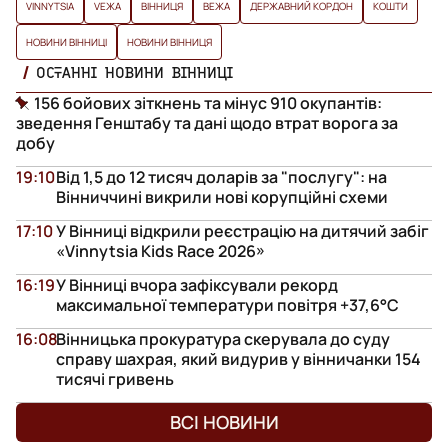
VINNYTSIA
VЕЖА
ВІННИЦЯ
ВЕЖА
ДЕРЖАВНИЙ КОРДОН
КОШТИ
НОВИНИ ВІННИЦІ
НОВИНИ ВІННИЦЯ
ОСТАННІ НОВИНИ ВІННИЦІ
156 бойових зіткнень та мінус 910 окупантів:
зведення Генштабу та дані щодо втрат ворога за
добу
19:10
Від 1,5 до 12 тисяч доларів за "послугу": на
Вінниччині викрили нові корупційні схеми
17:10
У Вінниці відкрили реєстрацію на дитячий забіг
«Vinnytsia Kids Race 2026»
16:19
У Вінниці вчора зафіксували рекорд
максимальної температури повітря +37,6°С
16:08
Вінницька прокуратура скерувала до суду
справу шахрая, який видурив у вінничанки 154
тисячі гривень
ВСІ НОВИНИ