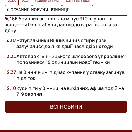
ВЕЖА
ВОДА
НОВИНИ ВІННИЦІ
НОВИНИ ВІННИЦЯ
ОСТАННІ НОВИНИ ВІННИЦІ
156 бойових зіткнень та мінус 910 окупантів:
зведення Генштабу та дані щодо втрат ворога за
добу
14:03
Рятувальники Вінниччини чотири рази
залучалися до ліквідації наслідків негоди
13:30
Автопарк "Вінницького шляхового управління"
поповнився 19 одиницями нової техніки
12:37
На Вінниччині під час купання у ставку загинув
підліток
12:10
Куди піти у Вінниці на вихідних: афіша подій на
7-9 серпня
ВСІ НОВИНИ