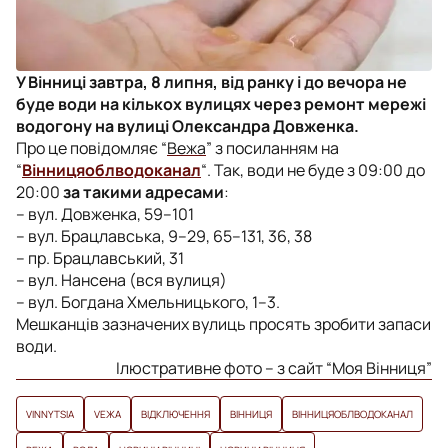
У Вінниці завтра, 8 липня, від ранку і до вечора не
буде води на кількох вулицях через ремонт мережі
водогону на вулиці Олександра Довженка.
Про це повідомляє “
Вежа
” з посиланням на
“
Вінницяоблводоканал
“. Так, води не буде
з 09:00 до
20:00
за такими адресами
:
– вул. Довженка, 59–101
– вул. Брацлавська, 9–29, 65–131, 36, 38
– пр. Брацлавський, 31
– вул. Нансена (вся вулиця)
– вул. Богдана Хмельницького, 1–3.
Мешканців зазначених вулиць просять зробити запаси
води.
Ілюстративне фото – з сайт “Моя Вінниця”
VINNYTSIA
VЕЖА
ВІДКЛЮЧЕННЯ
ВІННИЦЯ
ВІННИЦЯОБЛВОДОКАНАЛ