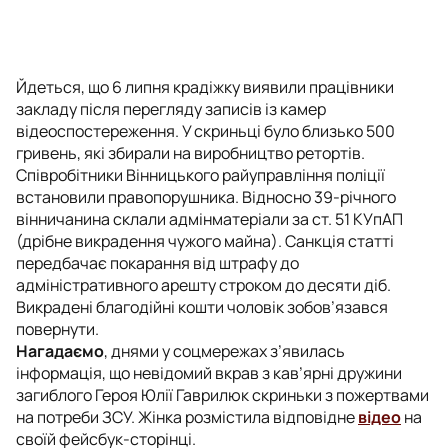
Йдеться, що 6 липня крадіжку виявили працівники
закладу після перегляду записів із камер
відеоспостереження. У скриньці було близько 500
гривень, які збирали на виробництво ретортів.
Співробітники Вінницького райуправління поліції
встановили правопорушника. Відносно 39-річного
вінничанина склали адмінматеріали за ст. 51 КУпАП
(дрібне викрадення чужого майна). Санкція статті
передбачає покарання від штрафу до
адміністративного арешту строком до десяти діб.
Викрадені благодійні кошти чоловік зобов’язався
повернути.
Нагадаємо
, днями у соцмережах з’явилась
інформація, що невідомий вкрав з кав’ярні дружини
загиблого Героя Юлії Гаврилюк скриньки з пожертвами
на потреби ЗСУ. Жінка розмістила відповідне
відео
на
своїй фейсбук-сторінці.