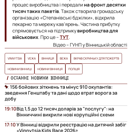
процес виробництва і передали
на фронт десятки
тисяч таких пакетів
. Також створила громадську
організацію «Степанівські бджілки», відкрила
пекарню та мережу кав’ярень. Частина прибутку
спрямовується на підтримку
виробництва для
військових
. Про це –
ТУТ
.
Відео – ГУНП у Вінницькій області
VINNYTSIA
VЕЖА
ВІННИЦЯ
ВЕЖА
ВКРАВ СКРИНЬКУ ДЛЯ ПОЖЕРТВ
НОВИНИ ВІННИЦІ
НОВИНИ ВІННИЦЯ
ПОЛІЦІЯ
ОСТАННІ НОВИНИ ВІННИЦІ
156 бойових зіткнень та мінус 910 окупантів:
зведення Генштабу та дані щодо втрат ворога за
добу
19:10
Від 1,5 до 12 тисяч доларів за "послугу": на
Вінниччині викрили нові корупційні схеми
17:10
У Вінниці відкрили реєстрацію на дитячий забіг
«Vinnytsia Kids Race 2026»