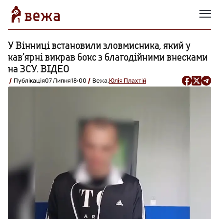
У Вінниці встановили зловмисника, який у
кав’ярні викрав бокс з благодійними внесками
на ЗСУ. ВІДЕО
Публікація
07 Липня
18:00
Вежа,
Юлія Плахтій