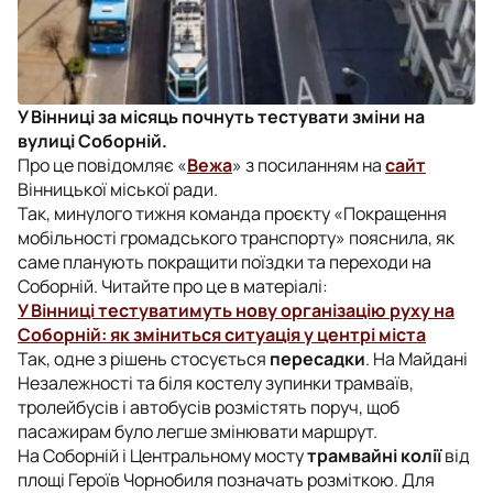
У Вінниці за місяць почнуть тестувати зміни на
вулиці Соборній.
Про це повідомляє «
Вежа
» з посиланням на
сайт
Вінницької міської ради.
Так, минулого тижня команда проєкту «Покращення
мобільності громадського транспорту» пояснила, як
саме планують покращити поїздки та переходи на
Соборній. Читайте про це в матеріалі:
У Вінниці тестуватимуть нову організацію руху на
Соборній: як зміниться ситуація у центрі міста
Так, одне з рішень стосується
пересадки
. На Майдані
Незалежності та біля костелу зупинки трамваїв,
тролейбусів і автобусів розмістять поруч, щоб
пасажирам було легше змінювати маршрут.
На Соборній і Центральному мосту
трамвайні колії
від
площі Героїв Чорнобиля позначать розміткою. Для