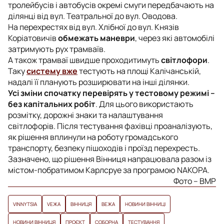
тролейбусів і автобусів окремі смуги передбачають на
ділянці від вул. Театральної до вул. Оводова.
На перехрестях від вул. Хлібної до вул. Князів
Коріатовичів
обмежать маневри
, через які автомобілі
затримують рух трамваїв.
А також трамваї швидше проходитимуть
світлофори
.
Таку
систему вже
тестують на площі Калічанській,
надалі її планують розширювати на інші ділянки.
Усі зміни спочатку перевірять у тестовому режимі –
без капітальних робіт
. Для цього використають
розмітку, дорожні знаки та налаштування
світлофорів.
Після тестування фахівці проаналізують,
як рішення вплинули на роботу громадського
транспорту, безпеку пішоходів і проїзд перехресть.
Зазначено, що рішення Вінниця напрацювала разом із
містом-побратимом Карлсруе за програмою NAKOPA.
Фото – ВМР
VINNYTSIA
VЕЖА
ВІННИЦЯ
ВЕЖА
НОВИНИ ВІННИЦІ
НОВИНИ ВІННИЦЯ
ПРОЄКТ
СОБОРНА
ТЕСТУВАННЯ