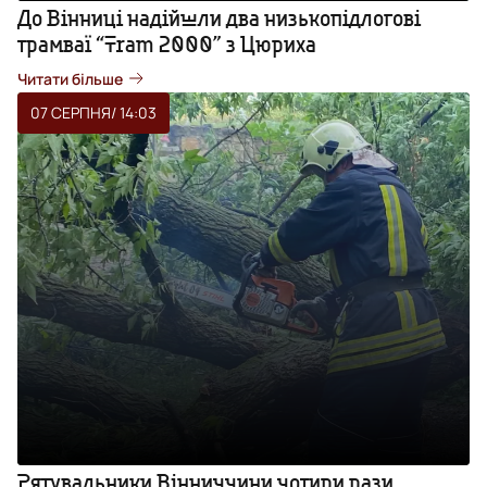
До Вінниці надійшли два низькопідлогові
трамваї “Tram 2000” з Цюриха
Читати більше
07 СЕРПНЯ
/ 14:03
Рятувальники Вінниччини чотири рази