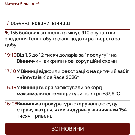
Читати більше
ОСТАННІ НОВИНИ ВІННИЦІ
156 бойових зіткнень та мінус 910 окупантів:
зведення Генштабу та дані щодо втрат ворога за
добу
19:10
Від 1,5 до 12 тисяч доларів за "послугу": на
Вінниччині викрили нові корупційні схеми
17:10
У Вінниці відкрили реєстрацію на дитячий забіг
«Vinnytsia Kids Race 2026»
16:19
У Вінниці вчора зафіксували рекорд
максимальної температури повітря +37,6°С
16:08
Вінницька прокуратура скерувала до суду
справу шахрая, який видурив у вінничанки 154
тисячі гривень
ВСІ НОВИНИ