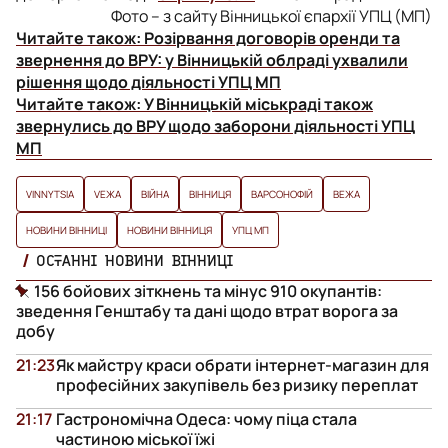
Фото – з сайту Вінницької єпархії УПЦ (МП)
Читайте також:
Розірвання договорів оренди та
звернення до ВРУ: у Вінницькій облраді ухвалили
рішення щодо діяльності УПЦ МП
Читайте також:
У Вінницькій міськраді також
звернулись до ВРУ щодо заборони діяльності УПЦ
МП
VINNYTSIA
VЕЖА
ВІЙНА
ВІННИЦЯ
ВАРСОНОФІЙ
ВЕЖА
НОВИНИ ВІННИЦІ
НОВИНИ ВІННИЦЯ
УПЦ МП
ОСТАННІ НОВИНИ ВІННИЦІ
156 бойових зіткнень та мінус 910 окупантів:
зведення Генштабу та дані щодо втрат ворога за
добу
21:23
Як майстру краси обрати інтернет-магазин для
професійних закупівель без ризику переплат
21:17
Гастрономічна Одеса: чому піца стала
частиною міської їжі