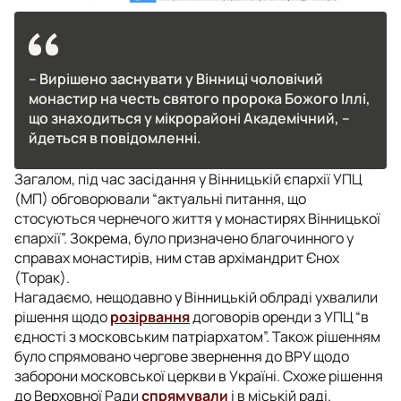
– Вирішено заснувати у Вінниці чоловічий
монастир на честь святого пророка Божого Іллі,
що знаходиться у мікрорайоні Академічний, –
йдеться в повідомленні.
Загалом, під час засідання у Вінницькій єпархії УПЦ
(МП) обговорювали “актуальні питання, що
стосуються чернечого життя у монастирях Вінницької
єпархії”. Зокрема, було призначено благочинного у
справах монастирів, ним став архімандрит Єнох
(Торак).
Нагадаємо, нещодавно у Вінницькій облраді ухвалили
рішення щодо
розірвання
договорів оренди з УПЦ “в
єдності з московським патріархатом”. Також рішенням
було спрямовано чергове звернення до ВРУ щодо
заборони московської церкви в Україні. Схоже рішення
до Верховної Ради
спрямували
і в міській раді.