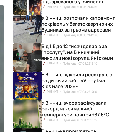
підозрюваного у вчиненні
смертельної ДТП
Публікація
08.08.26
14:30
НОВИНИ
У Вінниці розпочали капремонт
покрівель у багатоквартирних
будинках за трьома адресами
Публікація
08.08.26
12:48
НОВИНИ
Від 1,5 до 12 тисяч доларів за
"послугу": на Вінниччині
викрили нові корупційні схеми
Публікація
07.08.26
19:10
НОВИНИ
У Вінниці відкрили реєстрацію
на дитячий забіг «Vinnytsia
Kids Race 2026»
Публікація
07.08.26
17:10
НОВИНИ
У Вінниці вчора зафіксували
рекорд максимальної
температури повітря +37,6°С
Публікація
07.08.26
16:19
НОВИНИ
Вінницька прокуратура