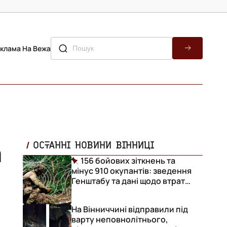
клама На Вежа
а
ОСТАННІ НОВИНИ ВІННИЦІ
156 бойових зіткнень та
мінус 910 окупантів: зведення
Генштабу та дані щодо втрат
ворога за добу
На Вінниччині відправили під
варту неповнолітнього,