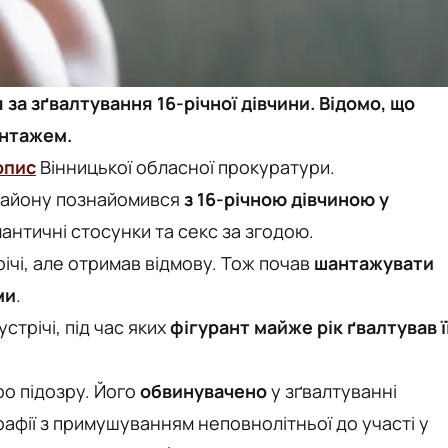
за зґвалтування 16-річної дівчини. Відомо, що
антажем.
опис
Вінницької обласної прокуратури.
 району познайомився
з 16-річною дівчиною у
мантичні стосунки та секс за згодою.
річі, але отримав відмову. Тож почав
шантажувати
ми
.
стрічі, під час яких
фігурант майже рік ґвалтував ї
ро підозру. Його
обвинувачено
у зґвалтуванні
рафії з примушуванням неповнолітньої до участі у