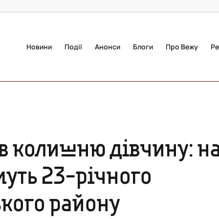
Новини
Події
Анонси
Блоги
Про Вежу
Ре
в колишню дівчину: н
уть 23-річного
кого району