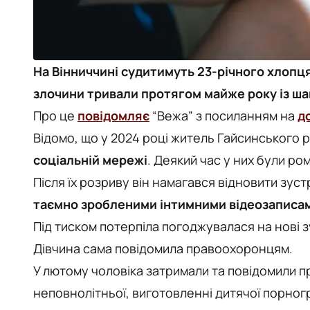
На Вінниччині судитимуть 23-річного хлопця 
злочини тривали протягом майже року із ш
Про це
повідомляє
“Вежа” з посиланням на
д
Відомо, що у 2024 році житель Гайсинського
соціальній мережі
. Деякий час у них були ро
Після їх розриву він намагався відновити зуст
таємно зробленими інтимними відеозаписа
Під тиском потерпіла погоджувалася на нові зу
Дівчина сама повідомила правоохоронцям.
У лютому чоловіка затримали та повідомили п
неповнолітньої, виготовленні дитячої порног