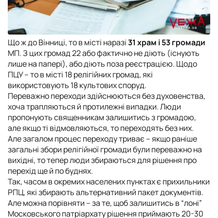
Що ж до Вінниці, то в місті наразі
31 храм і 53 громади
МП. З цих громад 22 або фактично не діють (існують
лише на папері), або діють поза реєстрацією. Щодо
ПЦУ – то в місті 18 релігійних громад, які
використовують 18 культових споруд.
Переважно переходи здійснюються без духовенства,
хоча трапляються й протилежні випадки. Люди
пропонують священникам залишитись з громадою,
але якщо ті відмовляються, то переходять без них.
Але загалом процес переходу триває – якщо раніше
загальні збори релігійної громади були переважно на
вихідні, то тепер люди збираються для рішення про
перехід ще й по буднях.
Так, часом в окремих населених пунктах є прихильники
РПЦ, які збирають альтернативний пакет документів.
Але можна порівняти – за те, щоб залишитись в “лоні”
Московського патріархату рішення приймають 20-30