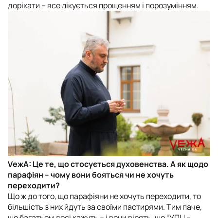
дорікати – все лікується прощенням і порозумінням.
VежА: Це те, що стосується духовенства. А як щодо
парафіян – чому вони бояться чи не хочуть
переходити?
Що ж до того, що парафіяни не хочуть переходити, то
більшість з них йдуть за своїми пастирями. Тим паче,
що багатьом досі кажуть – і вони вірять, що “УПЦ –