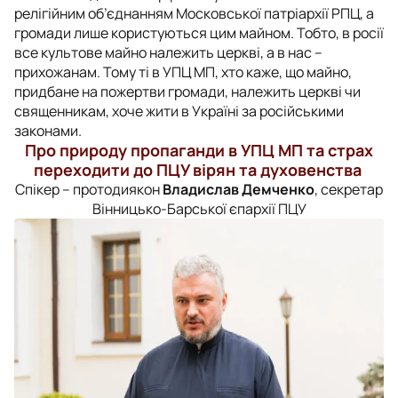
релігійним об’єднанням Московської патріархії РПЦ, а
громади лише користуються цим майном. Тобто, в росії
все культове майно належить церкві, а в нас –
прихожанам. Тому ті в УПЦ МП, хто каже, що майно,
придбане на пожертви громади, належить церкві чи
священникам, хоче жити в Україні за російськими
законами.
Про природу пропаганди в УПЦ МП та страх
переходити до ПЦУ вірян та духовенства
Спікер – протодиякон
Владислав Демченко
, секретар
Вінницько-Барської єпархії ПЦУ