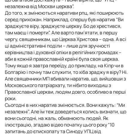
незалежна від Москви церква”.
До того, ж змінюються наративи рпц, які поширюють
серед прихожан. Наприклад, спершу був наратив “Ви
зраджуєте віру, зраджуєте церкву. Бо де хрестився,
там маєш і померти”. Але варто пам’ятати, в першу
чергу, священникам, що Церква Христова – одна. А всі
ці адміністративні поділи – лише для зручності
керівництва і духовної опіки в релігійних громадах –
аби в кожній православній країні була своя церква.
Тому якщо я завтра переїду, до прикладу, на Кіпр чи в
Болгарію і почну там служити, то хіба зраджу я віру? Ні.
Але священники МП вбивали наратив, що, вийшовши з
Московського патріархату, ти нібито виходиш з
Православної церкви, людям довго, особливо в перші
роки.
Сьогодні в них наратив змінюється. Вони кажуть: “Ми
незалежні”. Але їм теж доведеться колись визнати, що
вони сьогодні, на жаль, обманюють людей. Як
ілюстрацію, згадаю відео початку цього року “10
запитань до єпископату та Синоду УПЦ від