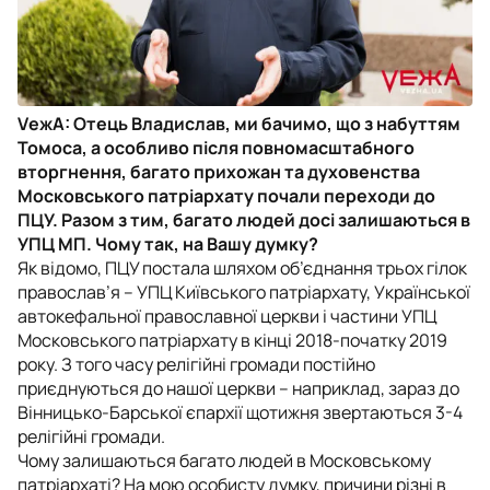
VежА: Отець Владислав, ми бачимо, що з набуттям
Томоса, а особливо після повномасштабного
вторгнення, багато прихожан та духовенства
Московського патріархату почали переходи до
ПЦУ. Разом з тим, багато людей досі залишаються в
УПЦ МП. Чому так, на Вашу думку?
Як відомо, ПЦУ постала шляхом об’єднання трьох гілок
православ’я – УПЦ Київського патріархату, Української
автокефальної православної церкви і частини УПЦ
Московського патріархату в кінці 2018-початку 2019
року. З того часу релігійні громади постійно
приєднуються до нашої церкви – наприклад, зараз до
Вінницько-Барської єпархії щотижня звертаються 3-4
релігійні громади.
Чому залишаються багато людей в Московському
патріархаті? На мою особисту думку, причини різні в