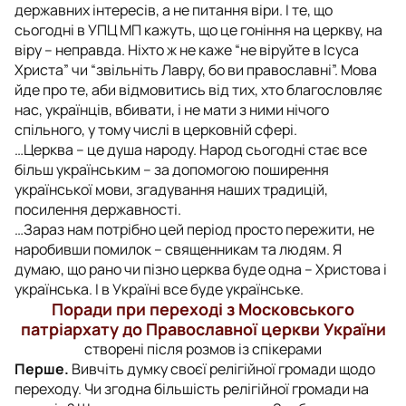
державних інтересів, а не питання віри. І те, що
сьогодні в УПЦ МП кажуть, що це гоніння на церкву, на
віру – неправда. Ніхто ж не каже “не віруйте в Ісуса
Христа” чи “звільніть Лавру, бо ви православні”. Мова
йде про те, аби відмовитись від тих, хто благословляє
нас, українців, вбивати, і не мати з ними нічого
спільного, у тому числі в церковній сфері.
…Церква – це душа народу. Народ сьогодні стає все
більш українським – за допомогою поширення
української мови, згадування наших традицій,
посилення державності.
…Зараз нам потрібно цей період просто пережити, не
наробивши помилок – священникам та людям. Я
думаю, що рано чи пізно церква буде одна – Христова і
українська. І в Україні все буде українське.
Поради при переході з Московського
патріархату до Православної церкви України
створені після розмов із спікерами
Перше.
Вивчіть думку своєї релігійної громади щодо
переходу. Чи згодна більшість релігійної громади на