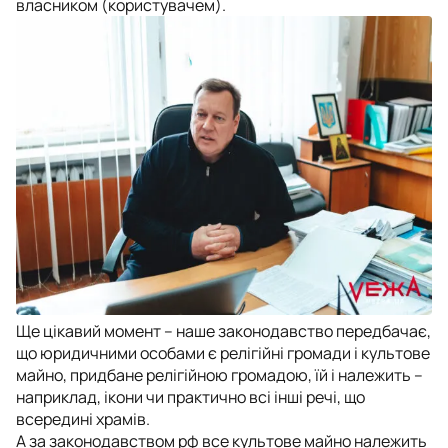
власником (користувачем).
Ще цікавий момент – наше законодавство передбачає,
що юридичними особами є релігійні громади і культове
майно, придбане релігійною громадою, їй і належить –
наприклад, ікони чи практично всі інші речі, що
всередині храмів.
А за законодавством рф все культове майно належить