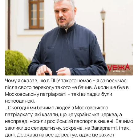
Чому я сказав, що в ПЦУ такого немає – я за весь час
після свого переходу такого не бачив. А коли ще був в
Московському патріархаті – такі випадки були
непоодинокі.
…Сьогодні ми бачимо людей з Московського
патріархату, які казали, що це українська церква, а
насправді носили російський паспорт в кишені. Бачимо
заклики до сепаратизму, зокрема, на Закарпатті, і так
далі. Держава на все це реагує, адже це захист