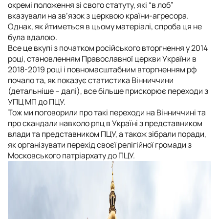
окремі положення зі свого статуту, які “в лоб”
вказували на зв’язок з церквою країни-агресора.
Однак, як йтиметься в цьому матеріалі, спроба ця не
була вдалою.
Все це вкупі з початком російського вторгнення у 2014
році, становленням Православної церкви України в
2018-2019 році і повномасштабним вторгненням рф
почало та, як показує статистика Вінниччини
(детальніше – далі), все більше прискорює переходи з
УПЦ МП до ПЦУ.
Тож ми поговорили про такі переходи на Вінниччині та
про скандали навколо рпц в Україні з представником
влади та представником ПЦУ, а також зібрали поради,
як організувати перехід своєї релігійної громади з
Московського патріархату до ПЦУ.