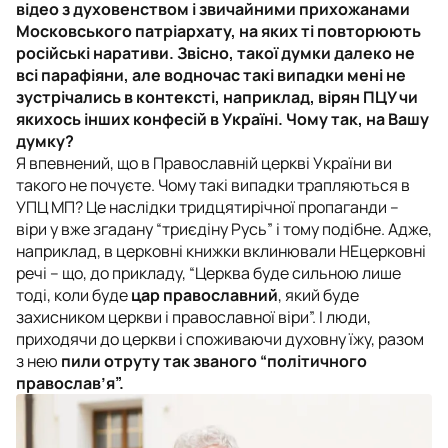
відео з духовенством і звичайними прихожанами
Московського патріархату, на яких ті повторюють
російські наративи. Звісно, такої думки далеко не
всі парафіяни, але водночас такі випадки мені не
зустрічались в контексті, наприклад, вірян ПЦУ чи
якихось інших конфесій в Україні. Чому так, на Вашу
думку?
Я впевнений, що в Православній церкві України ви
такого не почуєте. Чому такі випадки трапляються в
УПЦ МП? Це наслідки тридцятирічної пропаганди –
віри у вже згадану “триєдіну Русь” і тому подібне. Адже,
наприклад, в церковні книжки вклинювали НЕцерковні
речі – що, до прикладу, “Церква буде сильною лише
тоді, коли буде
цар православний
, який буде
захисником церкви і православної віри”. І люди,
приходячи до церкви і споживаючи духовну їжу, разом
з нею
пили отруту так званого “політичного
православ’я”.