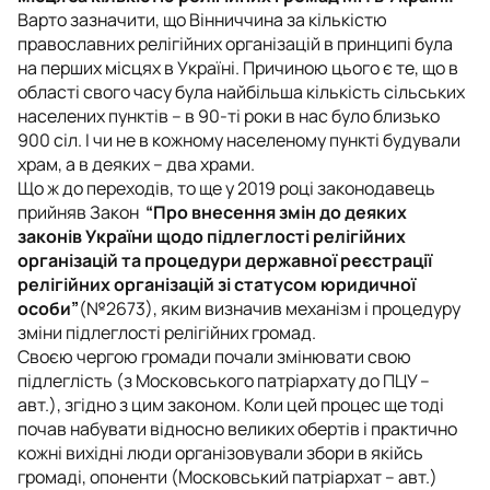
Варто зазначити, що Вінниччина за кількістю
православних релігійних організацій в принципі була
на перших місцях в Україні. Причиною цього є те, що в
області свого часу була найбільша кількість сільських
населених пунктів – в 90-ті роки в нас було близько
900 сіл. І чи не в кожному населеному пункті будували
храм, а в деяких – два храми.
Що ж до переходів, то ще у 2019 році законодавець
прийняв Закон
“Про внесення змін до деяких
законів України щодо підлеглості релігійних
організацій та процедури державної реєстрації
релігійних організацій зі статусом юридичної
особи”
(№2673), яким визначив механізм і процедуру
зміни підлеглості релігійних громад.
Своєю чергою громади почали змінювати свою
підлеглість (з Московського патріархату до ПЦУ –
авт.), згідно з цим законом. Коли цей процес ще тоді
почав набувати відносно великих обертів і практично
кожні вихідні люди організовували збори в якійсь
громаді, опоненти (Московський патріархат – авт.)