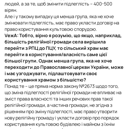
людей, а за те, щоб змінити підлеглість – 400-500
вірян.
Але і у такому випадку ця менша група, яка не хоче
змінювати підлеглість, має право укласти договір на
право користування культовою спорудою.
VежА: Тобто, вірно я розумію, що якщо, наприклад,
більшість релігійної громади села вирішила
перейти з РПЦ до ПЦУ, то сільський храм має
перейти в користування/власність саме цієї
більшої групи. Однак менша група, яка не хоче
переходити до Православної церкви України, може
і має узгоджувати, підлаштовувати своє
користування храмом з більшістю?
Понад те – це пряма норма закону №2673 щодо того,
що зміна підлеглості релігійної громади не впливає на
зміст права власності та інших речових прав такої
релігійної громади, а частина громади, не згідна з
рішенням про зміну підлеглості, має право утворити
нову релігійну громаду і укласти договір про порядок
користування культовою будівлею і майном з їхнім