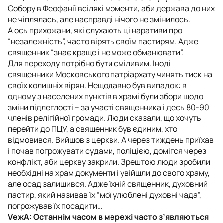
Собору в Феофанії всілякі моменти, аби держава до них
не чіплялась, але насправді нічого не змінилось.
А ось прихожани, які слухають ці наративи про
“незалежність”, часто вірять своїм пастирям. Адже
священник “знає краще і не може обманювати”.
Для переходу потрібно бути сміливим. Іноді
священники Московського патріархату чинять тиск на
своїх колишніх вірян. Нещодавно був випадок: в
одному з населених пунктів в храмі були збори щодо
зміни підлеглості – за участі священника і десь 80-90
членів релігійної громади. Люди сказали, що хочуть
перейти до ПЦУ, а священник був єдиним, хто
відмовився. Вийшов з церкви. А через тиждень приїхав
і почав погрожувати судами, поліцією, домігся через
конфлікт, аби церкву закрили. Зрештою люди зробили
необхідні на храм документи і увійшли до свого храму,
але осад залишився. Адже їхній священник, духовний
пастир, який називав їх “мої улюблені духовні чада”,
погрожував їх посадити…
VежА: Останнім часом в мережі часто з’являються