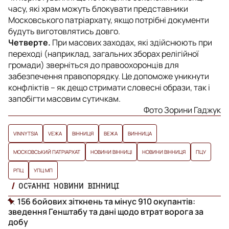
часу, які храм можуть блокувати представники
Московського патріархату, якщо потрібні документи
будуть виготовлятись довго.
Четверте.
При масових заходах, які здійснюють при
переході (наприклад, загальних зборах релігійної
громади) зверніться до правоохоронців для
забезпечення правопорядку. Це допоможе уникнути
конфліктів – як дещо стримати словесні образи, так і
запобігти масовим сутичкам.
Фото Зорини Гаджук
VINNYTSIA
VЕЖА
ВІННИЦЯ
ВЕЖА
ВИННИЦА
МОСКОВСЬКИЙ ПАТРІАРХАТ
НОВИНИ ВІННИЦІ
НОВИНИ ВІННИЦЯ
ПЦУ
РПЦ
УПЦ МП
ОСТАННІ НОВИНИ ВІННИЦІ
156 бойових зіткнень та мінус 910 окупантів:
зведення Генштабу та дані щодо втрат ворога за
добу