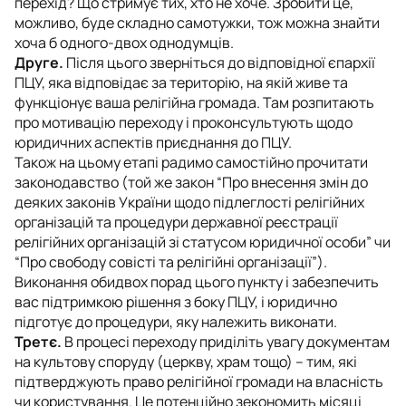
перехід? Що стримує тих, хто не хоче. Зробити це,
можливо, буде складно самотужки, тож можна знайти
хоча б одного-двох однодумців.
Друге.
Після цього зверніться до відповідної єпархії
ПЦУ, яка відповідає за територію, на якій живе та
функціонує ваша релігійна громада. Там розпитають
про мотивацію переходу і проконсультують щодо
юридичних аспектів приєднання до ПЦУ.
Також на цьому етапі радимо самостійно прочитати
законодавство (той же закон “Про внесення змін до
деяких законів України щодо підлеглості релігійних
організацій та процедури державної реєстрації
релігійних організацій зі статусом юридичної особи” чи
“Про свободу совісті та релігійні організації”).
Виконання обидвох порад цього пункту і забезпечить
вас підтримкою рішення з боку ПЦУ, і юридично
підготує до процедури, яку належить виконати.
Третє.
В процесі переходу приділіть увагу документам
на культову споруду (церкву, храм тощо) – тим, які
підтверджують право релігійної громади на власність
чи користування. Це потенційно зекономить місяці