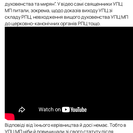
духовенства та мирян”. У відео самі священники УПЦ
МП питали, зокрема, щодо доказів виходу УПЦ зі
складу РПЦ, невходження вищого духовенства УПЦ МП
до церковно-канонічних органів РПЦ тощо.
Відповіді від їхнього керівництва й досі немає. Тобто в
УПЦ МП ніби й повичищали зі свого статуту після