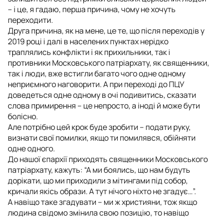
– і це, я гадаю, перша причина, чому не хочуть
переходити.
Друга причина, як на мене, це те, що після переходів у
2019 році і далі в населених пунктах нерідко
траплялись конфлікти і як прихильники, так і
противники Московського патріархату, як священники,
так і люди, вже встигли багато чого одне одному
неприємного наговорити. А при переході до ПЦУ
доведеться одне одному в очі подивитись, сказати
слова примирення – це непросто, а іноді й може бути
болісно.
Але потрібно цей крок буде зробити – подати руку,
визнати свої помилки, якщо ти помилявся, обійняти
одне одного.
До нашої єпархії приходять священники Московського
патріархату, кажуть: “А ми боялись, що нам будуть
дорікати, що ми приходили з мітингами під собор,
кричали якісь образи. А тут нічого ніхто не згадує…”.
А навіщо таке згадувати – ми ж християни, тож якщо
людина свідомо змінила свою позицію, то навіщо