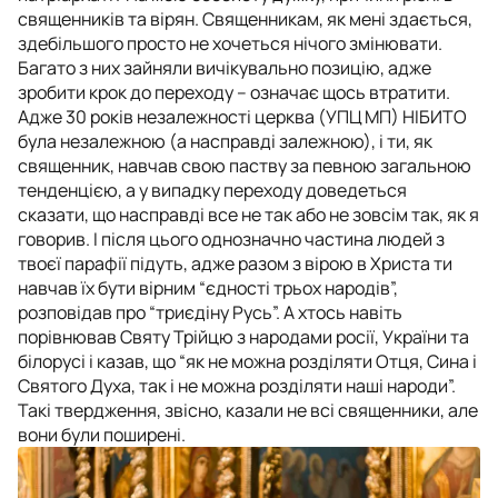
священників та вірян. Священникам, як мені здається,
здебільшого просто не хочеться нічого змінювати.
Багато з них зайняли вичікувально позицію, адже
зробити крок до переходу – означає щось втратити.
Адже 30 років незалежності церква (УПЦ МП) НІБИТО
була незалежною (а насправді залежною), і ти, як
священник, навчав свою паству за певною загальною
тенденцією, а у випадку переходу доведеться
сказати, що насправді все не так або не зовсім так, як я
говорив. І після цього однозначно частина людей з
твоєї парафії підуть, адже
разом з вірою в Христа
ти
навчав їх бути вірним “єдності трьох народів”,
розповідав про “триєдіну Русь”. А хтось навіть
порівнював Святу Трійцю з народами росії, України та
білорусі і казав, що “як не можна розділяти Отця, Сина і
Святого Духа, так і не можна розділяти наші народи”.
Такі твердження, звісно, казали не всі священники, але
вони були поширені.