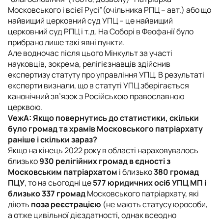
Московського і всієї Русі”(очільника РПЦ – авт.) або що
найвищий церковний суд УПЦ – це найвищий
церковний суд РПЦ і т.д. На Соборі в Феофанії було
прибрано лише такі явні пункти.
Але водночас після цього Мінкульт за участі
науковців, зокрема, релігієзнавців здійснив
експертизу статуту про управління УПЦ. В результаті
експерти визнали, що в статуті УПЦ зберігається
канонічний зв’язок з Російською православною
церквою.
VежА: Якщо повернутись до статистики, скільки
було громад та храмів Московського патріархату
раніше і скільки зараз?
Якщо на кінець 2022 року в області нараховувалось
близько
930 релігійних громад в єдності з
Московським патріархатом
і близько
380 громад
ПЦУ
, то на сьогодні це
577 юридичних осіб УПЦ МП і
близько 337 громад
Московського патріархату, які
діють
поза реєстрацією
(не мають статусу юрособи,
а отже цивільної дієздатності, однак всеодно