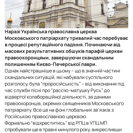
Наразі Українська православна церква
Московського патріархату тривалий час перебуває
в процесі репутаційного падіння. Починаючи від
масових результативних обшуків парафій церкви
правоохоронцями, завершуючи скандальним
полишенням Києво-Печерської лаври.
Однак найстрашніше в цьому – що в значній частині
скандальних ситуацій, які набували суспільного
розголосу, була “проросійськість” – від виконання під
час служби пісні про “рассію-матушку Русь” до
відвертої колабораційної діяльності, за даними
правоохоронців, окремих священників Московського
патріархату. Все це на фоні глобальних зв’язків з
Російською православною церквою.
Формально “відхреститись” від РПЦ в УПЦ МП
спробували ще в травні минулого року, викресливши