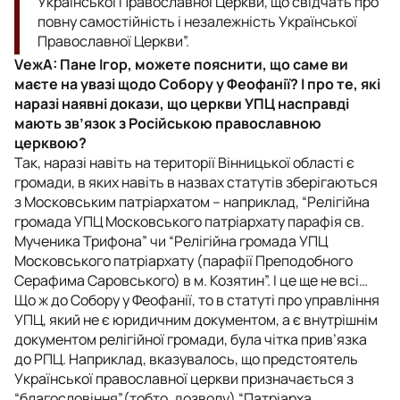
Української Православної Церкви, що свідчать про
повну самостійність і незалежність Української
Православної Церкви”.
VежА: Пане Ігор, можете пояснити, що саме ви
маєте на увазі щодо Собору у Феофанії? І про те, які
наразі наявні докази, що церкви УПЦ насправді
мають зв’язок з Російською православною
церквою?
Так, наразі навіть на території Вінницької області є
громади, в яких навіть в назвах статутів зберігаються
з Московським патріархатом – наприклад, “Релігійна
громада УПЦ Московського патріархату парафія св.
Мученика Трифона” чи “Релігійна громада УПЦ
Московського патріархату (парафії Преподобного
Серафима Саровського) в м. Козятин”. І це ще не всі…
Що ж до Собору у Феофанії, то в статуті про управління
УПЦ, який не є юридичним документом, а є внутрішнім
документом релігійної громади, була чітка прив’язка
до РПЦ. Наприклад, вказувалось, що предстоятель
Української православної церкви призначається з
“благословіння”(тобто, дозволу) “Патріарха