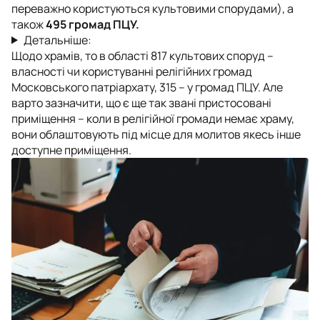
переважно користуються культовими спорудами), а
також
495 громад ПЦУ.
Детальніше:
Щодо храмів, то в області 817 культових споруд –
власності чи користуванні релігійних громад
Московського патріархату, 315 – у громад ПЦУ. Але
варто зазначити, що є ще так звані пристосовані
приміщення – коли в релігійної громади немає храму,
вони облаштовують під місце для молитов якесь інше
доступне приміщення.