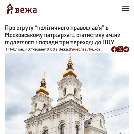
Про отруту “політичного православ’я” в
Московському патріархаті, статистику зміни
підлеглості і поради при переході до ПЦУ.
ІНТЕРВ’Ю та ІНСТРУКЦІЯ
Публікація
07 Червня
10:00
Вежа,
В'ячеслав Луцков