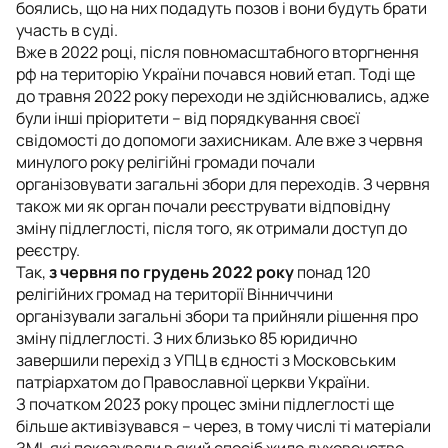
боялись, що на них подадуть позов і вони будуть брати
участь в суді.
Вже в 2022 році, після повномасштабного вторгнення
рф на територію України почався новий етап. Тоді ще
до травня 2022 року переходи не здійснювались, адже
були інші пріоритети – від порядкування своєї
свідомості до допомоги захисникам. Але вже з червня
минулого року релігійні громади почали
організовувати загальні збори для переходів. З червня
також ми як орган почали реєструвати відповідну
зміну підлеглості, після того, як отримали доступ до
реєстру.
Так,
з червня по грудень 2022 року
понад 120
релігійних громад на території Вінниччини
організували загальні збори та прийняли рішення про
зміну підлеглості. З них близько 85 юридично
завершили перехід з УПЦ в єдності з Московським
патріархатом до Православної церкви України.
З початком 2023 року процес зміни підлеглості ще
більше активізувався – через, в тому числі ті матеріали
ЗМІ, які показували в який спосіб жило духовенство