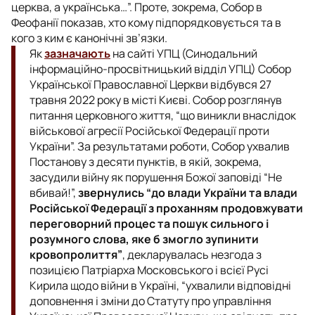
церква, а українська…”. Проте, зокрема, Собор в
Феофанії показав, хто кому підпорядковується та в
кого з ким є канонічні зв’язки.
Як
зазначають
на сайті УПЦ (Синодальний
інформаційно-просвітницький відділ УПЦ) Собор
Української Православної Церкви відбувся 27
травня 2022 року в місті Києві. Собор розглянув
питання церковного життя, “що виникли внаслідок
військової агресії Російської Федерації проти
України”. За результатами роботи, Собор ухвалив
Постанову з десяти пунктів, в якій, зокрема,
засудили війну як порушення Божої заповіді “Не
вбивай!”,
звернулись “до влади України та влади
Російської Федерації з проханням продовжувати
переговорний процес та пошук сильного і
розумного слова, яке б змогло зупинити
кровопролиття”
, декларувалась незгода з
позицією Патріарха Московського і всієї Русі
Кирила щодо війни в Україні, “ухвалили відповідні
доповнення і зміни до Статуту про управління