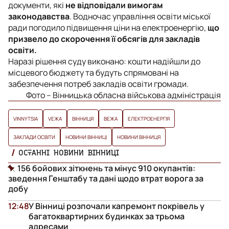
документи, які
не відповідали вимогам
законодавства
. Водночас управління освіти міської
ради погодило підвищення ціни на електроенергію,
що
призвело до скорочення її обсягів для закладів
освіти.
Наразі рішення суду виконано: кошти надійшли до
місцевого бюджету та будуть спрямовані на
забезпечення потреб закладів освіти громади.
Фото – Вінницька обласна військова адміністрація
VINNYTSIA
VЕЖА
ВІННИЦЯ
ВЕЖА
ЕЛЕКТРОЕНЕРГІЯ
ЗАКЛАДИ ОСВІТИ
НОВИНИ ВІННИЦІ
НОВИНИ ВІННИЦЯ
ОСТАННІ НОВИНИ ВІННИЦІ
156 бойових зіткнень та мінус 910 окупантів:
зведення Генштабу та дані щодо втрат ворога за
добу
12:48
У Вінниці розпочали капремонт покрівель у
багатоквартирних будинках за трьома
адресами