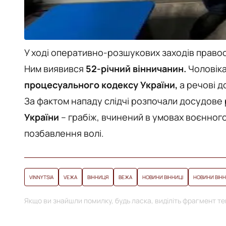
У ході оперативно-розшукових заходів право
Ним виявився
52-річний вінничанин.
Чоловіка
процесуального кодексу України,
а речові д
За фактом нападу слідчі розпочали досудове 
України
– грабіж, вчинений в умовах воєнного
позбавлення волі.
VINNYTSIA
VЕЖА
ВІННИЦЯ
ВЕЖА
НОВИНИ ВІННИЦІ
НОВИНИ ВІН
Якщо ви знайшли помилку, будь ласка, виділіть фрагмент тек