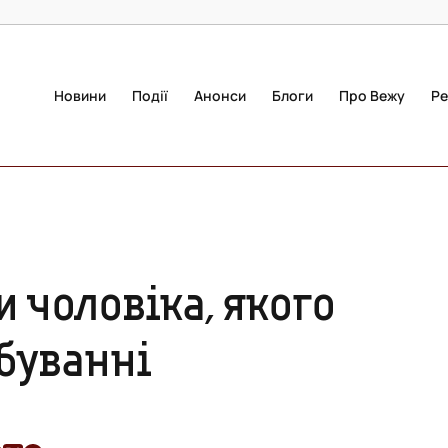
Новини
Події
Анонси
Блоги
Про Вежу
Ре
 чоловіка, якого
буванні