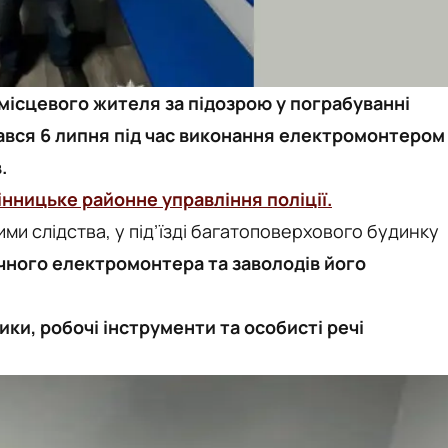
 місцевого жителя за підозрою у пограбуванні
тався 6 липня під час виконання електромонтером
.
інницьке районне управління поліції.
ими слідства, у під’їзді багатоповерхового будинку
чного електромонтера та заволодів його
ки, робочі інструменти та особисті речі