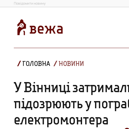
Повідомити новину
ГОЛОВНА
НОВИНИ
У Вінниці затримали
підозрюють у погра
електромонтера