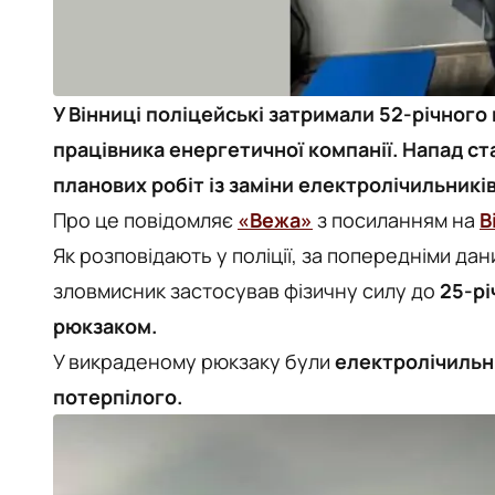
У Вінниці поліцейські затримали 52-річного
працівника енергетичної компанії. Напад с
планових робіт із заміни електролічильників
Про це повідомляє
«Вежа»
з посиланням на
В
Як розповідають у поліції, за попередніми дан
зловмисник застосував фізичну силу до
25-рі
рюкзаком.
У викраденому рюкзаку були
електролічильни
потерпілого.