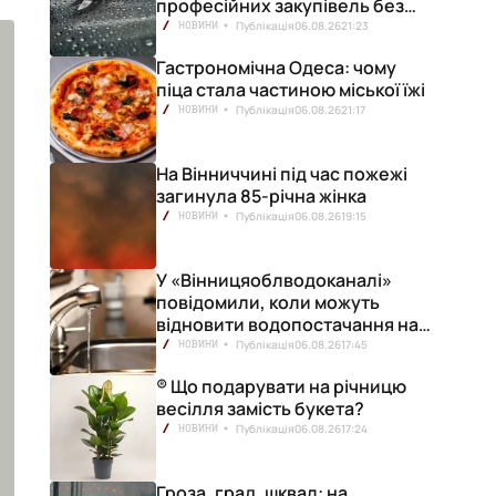
професійних закупівель без
ризику переплат
Публікація
06.08.26
21:23
НОВИНИ
Гастрономічна Одеса: чому
піца стала частиною міської їжі
Публікація
06.08.26
21:17
НОВИНИ
На Вінниччині під час пожежі
загинула 85-річна жінка
Публікація
06.08.26
19:15
НОВИНИ
У «Вінницяоблводоканалі»
повідомили, коли можуть
відновити водопостачання на
лівобережжі міста
Публікація
06.08.26
17:45
НОВИНИ
® Що подарувати на річницю
весілля замість букета?
Публікація
06.08.26
17:24
НОВИНИ
Гроза, град, шквал: на