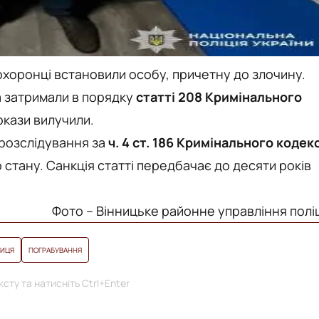
охоронці встановили особу, причетну до злочину.
 затримали в порядку
статті 208 Кримінального
окази вилучили.
розслідування за
ч. 4 ст. 186 Кримінального кодек
 стану. Санкція статті передбачає до десяти років
Фото – Вінницьке районне управління поліц
НИЦЯ
ПОГРАБУВАННЯ
сту та натисніть Ctrl+Enter