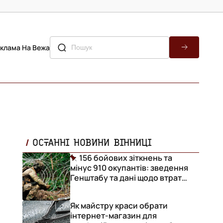
клама На Вежа
ОСТАННІ НОВИНИ ВІННИЦІ
156 бойових зіткнень та
мінус 910 окупантів: зведення
Генштабу та дані щодо втрат
ворога за добу
Як майстру краси обрати
інтернет-магазин для