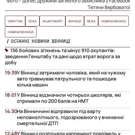
Фото – допис дружини загиблого захисника у Facebook
Тетяни Вербоватої
VINNYTSIA
VЕЖА
АКЦІЯ ПАМʼЯТІ
ВІННИЦЯ
ВЕЖА
НОВИНИ ВІННИЦІ
НОВИНИ ВІННИЦЯ
ОСТАННІ НОВИНИ ВІННИЦІ
156 бойових зіткнень та мінус 910 окупантів:
зведення Генштабу та дані щодо втрат ворога за
добу
19:39
У Вінниці затримали чоловіка, який на чужому
авто травмував патрульного та пошкодив
кілька машин
18:01
У Вінниці відзначили чотирьох школярів, які
отримали по 200 балів на НМТ
14:30
На Вінниччині відправили під варту
неповнолітнього, підозрюваного у вчиненні
смертельної ДТП
12:48
У Вінниці розпочали капремонт покрівель у