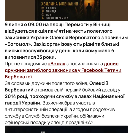
9 липня о 09:00 на площі Перемоги у Вінниці
відбудеться акція пам’яті на честь полеглого
захисника України Олексія Вербоватого з позивним
«Богомол». Захід організовують рідні та близькі
військовослужбовця у день, коли йому мало б
виповнитися 33 роки.
Про це повідомляє
«Вежа»
з посиланням на
допис
дружини загиблого захисника у Facebook Тетяни
Вербоватої.
За словами дружини полеглого воїна,
Олексій
Вербоватий
отримав свій перший бойовий досвід у
2014 році, проходячи службу в лавах Національної
гвардії України.
Захисник брав участь в
антитерористичній операції, а згодом продовжив
службу в Службі безпеки України, обіймаючи
офіцерські посади у спецпідрозділі «А».