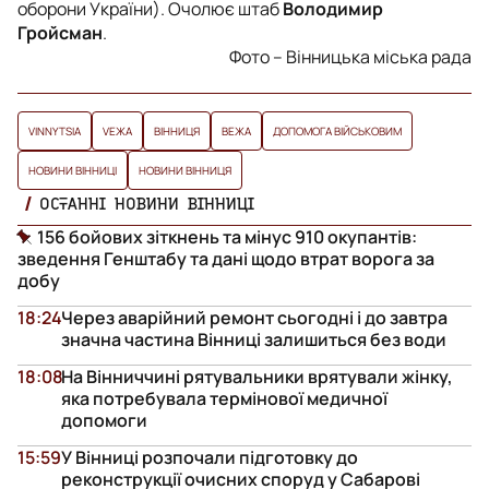
оборони України). Очолює штаб
Володимир
Гройсман
.
Фото – Вінницька міська рада
VINNYTSIA
VЕЖА
ВІННИЦЯ
ВЕЖА
ДОПОМОГА ВІЙСЬКОВИМ
НОВИНИ ВІННИЦІ
НОВИНИ ВІННИЦЯ
ОСТАННІ НОВИНИ ВІННИЦІ
156 бойових зіткнень та мінус 910 окупантів:
зведення Генштабу та дані щодо втрат ворога за
добу
18:24
Через аварійний ремонт сьогодні і до завтра
значна частина Вінниці залишиться без води
18:08
На Вінниччині рятувальники врятували жінку,
яка потребувала термінової медичної
допомоги
15:59
У Вінниці розпочали підготовку до
реконструкції очисних споруд у Сабарові