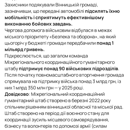
Захисники подякували Вінницькій громаді,
зазначивши, що передані автомобілі
підсилять їхню
мобільність і сприятимуть ефективнішому
виконанню бойових завдань.
Чергова допомога військовим відбулася в межах
міського пріоритету «Безпека та оборона», на який
цьогоріч у бюджеті громади передбачили
понад 1
мільярд гривень.
Підкреслюється, що загалом команда
Міжрегіонального координаційного гуманітарного
штабу
підтримує понад 90 військових підрозділів
.
Після початку повномасштабного вторгнення громада
спрямувала на підтримку війська понад 3 млрд грн, із
них 1 млрд 350 млн грн — у 2025 році.
Довідково
: Міжрегіональний координаційний
гуманітарний штаб створено в березні 2022 року
спільним рішенням вінницької обласної та міської рад.
Штаб створено на період дії воєнного стану для
координації зусиль місцевого самоврядування,
бізнесу та волонтерів по допомозі армії (силам