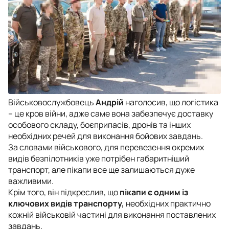
Військовослужбовець
Андрій
наголосив, що логістика
– це кров війни, адже саме вона забезпечує доставку
особового складу, боєприпасів, дронів та інших
необхідних речей для виконання бойових завдань.
За словами військового, для перевезення окремих
видів безпілотників уже потрібен габаритніший
транспорт, але пікапи все ще залишаються дуже
важливими.
Крім того, він підкреслив, що
пікапи є одним із
ключових видів транспорту,
необхідних практично
кожній військовій частині для виконання поставлених
завдань.