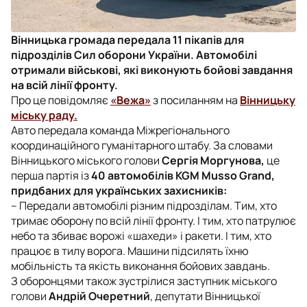
Вінницька громада передала 11 пікапів для
підрозділів Сил оборони України. Автомобілі
отримали військові, які виконують бойові завдання
на всій лінії фронту.
Про це повідомляє
«Вежа»
з посиланням на
Вінницьку
міську раду.
Авто передала команда Міжрегіонального
координаційного гуманітарного штабу. За словами
Вінницького міського голови
Сергія Моргунова,
це
перша партія із
40 автомобілів KGM Musso Grand,
придбаних для українських захисників:
– Передали автомобілі різним підрозділам. Тим, хто
тримає оборону по всій лінії фронту. І тим, хто патрулює
небо та збиває ворожі «шахеди» і ракети. І тим, хто
працює в тилу ворога. Машини підсилять їхню
мобільність та якість виконання бойових завдань.
З оборонцями також зустрілися заступник міського
голови
Андрій Очеретний
, депутати Вінницької