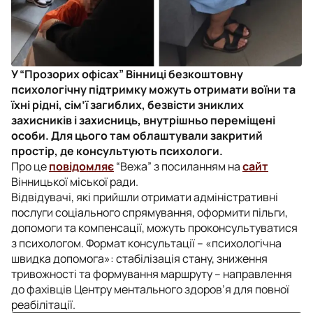
У “Прозорих офісах” Вінниці безкоштовну
психологічну підтримку можуть отримати воїни та
їхні рідні, сім’ї загиблих, безвісти зниклих
захисників і захисниць, внутрішньо переміщені
особи. Для цього там облаштували закритий
простір, де консультують психологи.
Про це
повідомляє
“Вежа” з посиланням на
сайт
Вінницької міської ради.
Відвідувачі, які прийшли отримати адміністративні
послуги соціального спрямування, оформити пільги,
допомоги та компенсації, можуть проконсультуватися
з психологом. Формат консультації – «психологічна
швидка допомога»: стабілізація стану, зниження
тривожності та формування маршруту – направлення
до фахівців Центру ментального здоров’я для повної
реабілітації.