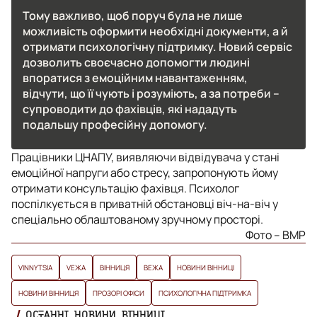
Тому важливо, щоб поруч була не лише
можливість оформити необхідні документи, а й
отримати психологічну підтримку. Новий сервіс
дозволить своєчасно допомогти людині
впоратися з емоційним навантаженням,
відчути, що її чують і розуміють, а за потреби –
супроводити до фахівців, які нададуть
подальшу професійну допомогу.
Працівники ЦНАПУ, виявляючи відвідувача у стані
емоційної напруги або стресу, запропонують йому
отримати консультацію фахівця. Психолог
поспілкується в приватній обстановці віч-на-віч у
спеціально облаштованому зручному просторі.
Фото – ВМР
VINNYTSIA
VЕЖА
ВІННИЦЯ
ВЕЖА
НОВИНИ ВІННИЦІ
НОВИНИ ВІННИЦЯ
ПРОЗОРІ ОФІСИ
ПСИХОЛОГІЧНА ПІДТРИМКА
ОСТАННІ НОВИНИ ВІННИЦІ