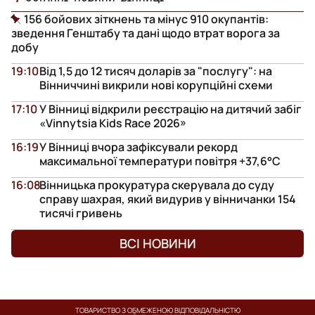
156 бойових зіткнень та мінус 910 окупантів:
зведення Генштабу та дані щодо втрат ворога за
добу
19:10
Від 1,5 до 12 тисяч доларів за "послугу": на
Вінниччині викрили нові корупційні схеми
17:10
У Вінниці відкрили реєстрацію на дитячий забіг
«Vinnytsia Kids Race 2026»
16:19
У Вінниці вчора зафіксували рекорд
максимальної температури повітря +37,6°С
16:08
Вінницька прокуратура скерувала до суду
справу шахрая, який видурив у вінничанки 154
тисячі гривень
ВСІ НОВИНИ
ТОВАРИСТВО З ОБМЕЖЕНОЮ ВІДПОВІДАЛЬНІСТЮ