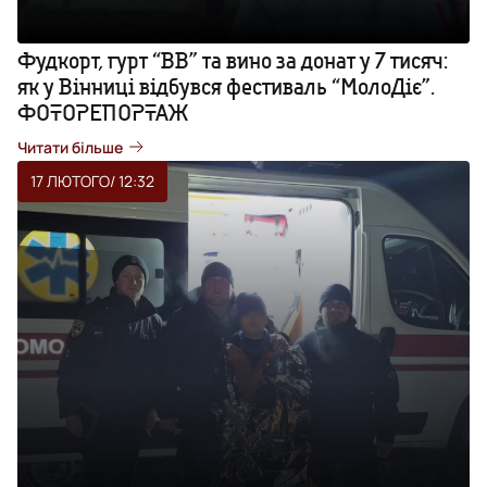
Фудкорт, гурт “ВВ” та вино за донат у 7 тисяч:
як у Вінниці відбувся фестиваль “МолоДіє”.
ФОТОРЕПОРТАЖ
Читати більше
17 ЛЮТОГО
/ 12:32