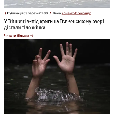
Публікація
09 Березня
11:00
Вежа,
Хоменко Олександр
У Вінниці з-під криги на Вишенському озері
дістали тіло жінки
Читати більше