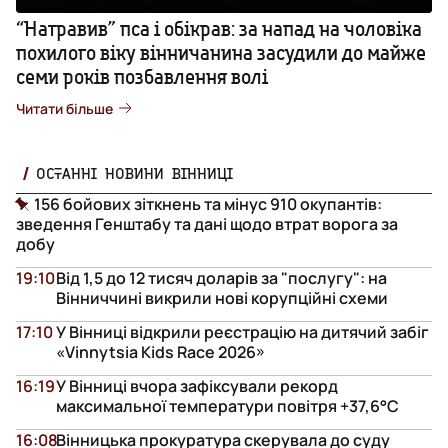
“Натравив” пса і обікрав: за напад на чоловіка
похилого віку вінничанина засудили до майже
семи років позбавлення волі
Читати більше
ОСТАННІ НОВИНИ ВІННИЦІ
156 бойових зіткнень та мінус 910 окупантів:
зведення Генштабу та дані щодо втрат ворога за
добу
19:10
Від 1,5 до 12 тисяч доларів за "послугу": на
Вінниччині викрили нові корупційні схеми
17:10
У Вінниці відкрили реєстрацію на дитячий забіг
«Vinnytsia Kids Race 2026»
16:19
У Вінниці вчора зафіксували рекорд
максимальної температури повітря +37,6°С
16:08
Вінницька прокуратура скерувала до суду