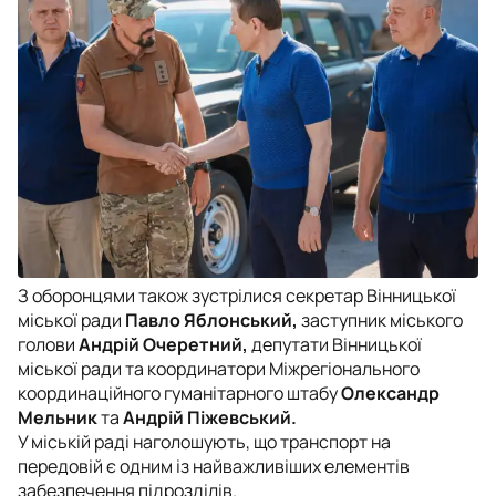
З оборонцями також зустрілися секретар Вінницької
міської ради
Павло Яблонський,
заступник міського
голови
Андрій Очеретний,
депутати Вінницької
міської ради та координатори Міжрегіонального
координаційного гуманітарного штабу
Олександр
Мельник
та
Андрій Піжевський.
У міській раді наголошують, що транспорт на
передовій є одним із найважливіших елементів
забезпечення підрозділів.