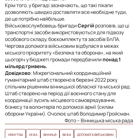
Крім того, у бригаді зазначають, що такі пікапи
дозволяють швидко доставляти все необхідне туди,
де це потрібно найбільше.
Військовослужбовець бригади
Сергій
розповів, що ці
транспортні засоби використовуються для підвозу
особового складу, боєкомплекту та засобів БпЛА.
Чергова допомога військовим відбулася в межах
міського пріоритету «Безпека та оборона», на який
цьогоріч у бюджеті громади передбачили
понад 1
мільярд гривень.
Довідково
: Міжрегіональний координаційний
гуманітарний штаб створено в березні 2022 року
спільним рішенням вінницької обласної та міської рад.
Штаб створено на період дії воєнного стану для
координації зусиль місцевого самоврядування,
бізнесу та волонтерів по допомозі армії (силам
оборони України). Очолює штаб Володимир Гройсман.
Фото – Вінницька міська рада
VINNYTSIA
VЕЖА
ВІННИЦЯ
ВЕЖА
ДОПОМОГА ВІЙСЬКОВИМ