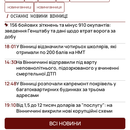
НОВИНИ ВІННИЦІ
НОВИНИ ВІННИЦЯ
ОСТАННІ НОВИНИ ВІННИЦІ
156 бойових зіткнень та мінус 910 окупантів:
зведення Генштабу та дані щодо втрат ворога за
добу
18:01
У Вінниці відзначили чотирьох школярів, які
отримали по 200 балів на НМТ
14:30
На Вінниччині відправили під варту
неповнолітнього, підозрюваного у вчиненні
смертельної ДТП
12:48
У Вінниці розпочали капремонт покрівель у
багатоквартирних будинках за трьома
адресами
19:10
Від 1,5 до 12 тисяч доларів за "послугу": на
Вінниччині викрили нові корупційні схеми
ВСІ НОВИНИ