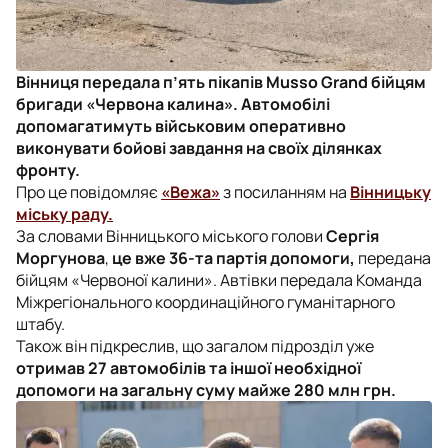
Вінниця передала п’ять пікапів Musso Grand бійцям
бригади «Червона калина». Автомобілі
допомагатимуть військовим оперативно
виконувати бойові завдання на своїх ділянках
фронту.
Про це повідомляє
«Вежа»
з посиланням на
Вінницьку
міську раду.
За словами Вінницького міського голови
Сергія
Моргунова
,
це вже 36-та партія допомоги,
передана
бійцям «Червоної калини». Автівки передала Команда
Міжрегіонального координаційного гуманітарного
штабу.
Також він підкреслив, що загалом підрозділ уже
отримав 27 автомобілів та іншої необхідної
допомоги на загальну суму майже 280 млн грн.