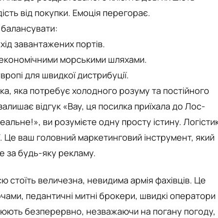
ість від покупки. Емоція перегорає.
 балансувати:
хід завантажених портів.
ш економічними морськими шляхами.
вропі для швидкої дистрибуції.
ка, яка потребує холодного розуму та постійного
 залишає відгук «Вау, ця посилка приїхала до Лос-
еальне!», ви розумієте одну просту істину. Логісти
ї. Це ваш головний маркетинговий інструмент, який
е за будь-яку рекламу.
 стоїть величезна, невидима армія фахівців. Це
ночами, педантичні митні брокери, швидкі оператори
рацюють безперервно, незважаючи на погану погоду,