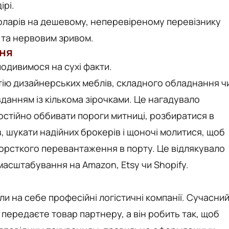
ірі.
оларів на дешевому, неперевіреному перевізнику
 та нервовим зривом.
ння
подивимося на сухі факти.
тію дизайнерських меблів, складного обладнання ч
данням із кількома зірочками. Це нагадувало
остійно оббивати пороги митниці, розбиратися в
, шукати надійних брокерів і щоночі молитися, щоб
жорсткого перевантаження в порту. Це відлякувало
масштабування на Amazon, Etsy чи Shopify.
и на себе професійні логістичні компанії. Сучасни
 передаєте товар партнеру, а він робить так, щоб