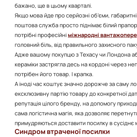
бажано, ще в цьому кварталі.
Якщо мова йде про серйозні об’єми, габаритні
поштова служба просто піднімає білий прапор
потрібні професійні
міжнародні вантажопер
головний біль, від правильного захисного па
Адже вашому покупцю з Техасу чи Лондона аб
кераміки застрягла десь на кордоні через н
потрібен його товар. І крапка.
А іноді час коштує значно дорожче за саму л
ексклюзивну партію товару до конкретної дат
репутація цілого бренду, на допомогу прихо
сама логістична магія, яка дозволяє перетнут
примудряються доставити посилку в сусіднє м
Синдром втраченої посилки