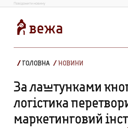
Повідомити новину
ГОЛОВНА
НОВИНИ
За лаштунками кно
логістика перетвор
маркетинговий інст