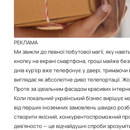
РЕКЛАМА
Ми звикли до певної побутової магії, яку наві
кнопку на екрані смартфона, гроші майже безш
днів кур’єр вже телефонує у двері, тримаючи
виглядає як абсолютне диво телепортації. Жо
Проте за ідеальним фасадом красивих інтерн
Коли локальний український бізнес вирішує м
від перших іноземних замовлень швидко розб
створити якісний, конкурентоспроможний прод
дев’яносто — це відчайдушні спроби зрозуміти