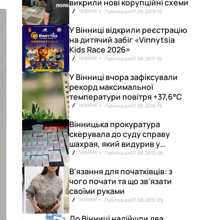
викрили нові корупційні схеми
Публікація
07.08.26
19:10
НОВИНИ
У Вінниці відкрили реєстрацію
на дитячий забіг «Vinnytsia
Kids Race 2026»
Публікація
07.08.26
17:10
НОВИНИ
У Вінниці вчора зафіксували
рекорд максимальної
температури повітря +37,6°С
Публікація
07.08.26
16:19
НОВИНИ
Вінницька прокуратура
скерувала до суду справу
шахрая, який видурив у
вінничанки 154 тисячі гривень
Публікація
07.08.26
16:08
НОВИНИ
В'язання для початківців: з
чого почати та що зв'язати
своїми руками
Публікація
07.08.26
15:29
НОВИНИ
До Вінниці надійшли два