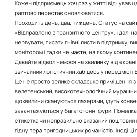
Кожен підприємець хоч раз у житті відчував ц
раптово перестає оновлюватися.
Проходить день, два, тиждень. Статус на сай
«Відправлено з транзитного центру», і далі н
нервувати, писати гнівні листи в підтримку, 
монітором і гадки не маєте, на якому контине
Давайте відволічемося на хвилинку від екрані
звичайний логістичний хаб десь у передмісті
Це не просто велике складське приміщення з 
велетенський, високотехнологічний мурашник 
щохвилини скануються лазерами, їдуть конве
завантажуються у багатотонні фури. Помилка
етикетка чи неправильно вказаний поштовий 
гідну пера пригодницьких романістів. Іноді ці