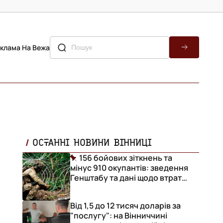
клама На Вежа
ОСТАННІ НОВИНИ ВІННИЦІ
156 бойових зіткнень та
мінус 910 окупантів: зведення
Генштабу та дані щодо втрат
ворога за добу
Від 1,5 до 12 тисяч доларів за
"послугу": на Вінниччині