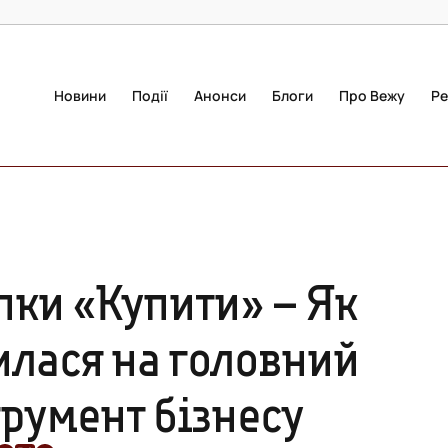
Новини
Події
Анонси
Блоги
Про Вежу
Ре
пки «Купити» – Як
илася на головний
румент бізнесу