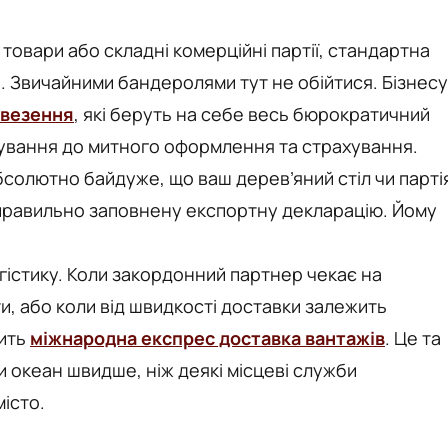
 товари або складні комерційні партії, стандартна
. Звичайними бандеролями тут не обійтися. Бізнесу
евезення
, які беруть на себе весь бюрократичний
кування до митного оформлення та страхування.
солютно байдуже, що ваш дерев’яний стіл чи парті
еправильно заповнену експортну декларацію. Йому
огістику. Коли закордонний партнер чекає на
и, або коли від швидкості доставки залежить
дить
міжнародна експрес доставка вантажів
. Це та
и океан швидше, ніж деякі місцеві служби
істо.