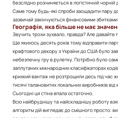
безслідно розчиняється в логістичній чорній д
Саме тому будь-які спроби заощадити пару д
зазвичай закінчуються фінансовими збитками
Географія, яка більше не має значе
Звучить трохи зухвало, правда? Але давайте 
Ще якихось десять років тому відправити пар
крафтового декору з України до США було зав
небезпечну гру в рулетку. Потрібно було сам
заплутаних міжнародних класифікаторах кодів
крихкий вантаж не розтрощили десь під час 
тисячі талановитих локальних виробників від 
Сьогодні ця стіна впала остаточно.
Всю найбруднішу та найскладнішу роботу взял
алгоритм дій виглядає до смішного просто: ви