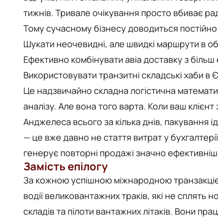
тижнів. Тривале очікування просто вбиває рад
Тому сучасному бізнесу доводиться постійно
Шукати неочевидні, але швидкі маршрути в об
Ефективно комбінувати авіа доставку з біль
Використовувати транзитні складські хаби в Є
Це надзвичайно складна логістична математи
аналізу. Але вона того варта. Коли ваш клієнт
Анджелеса всього за кілька днів, пакування ід
— це вже давно не стаття витрат у бухгалтері
генерує повторні продажі значно ефективніш
Замість епілогу
За кожною успішною міжнародною транзакцією
водії великовантажних траків, які не сплять 
складів та пілоти вантажних літаків. Вони п