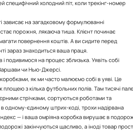
ей специфічний холодний піт, коли трекінг-номер
ті зависає на загадковому формулюванні
астає порожня, лякаюча тиша. Клієнт починає
вимагати повернення коштів. А ви сидите перед
нті зараз знаходиться ваша праця.
в і подивимося на процес зблизька. Уявіть собі
 Варшави чи Нью-Джерсі.
коробками, як ми часто малюємо собі в уяві. Це
площею з кілька футбольних полів. Там тисячі пал
єрними стрічками, сортуються роботами та
 в одному-єдиному штрих-коді, трохи надірвана
індекс — і ваша омріяна коробка вирушає в подорож
 подорожі закінчуються щасливо, а іноді товар прос