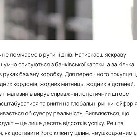
ть не помічаємо в рутині днів. Натискаєш яскраву
умно списуються з банківської картки, а за кілька
 в руках бажану коробку. Для пересічного покупця 
дних кордонів, жодних митниць, жодних відстаней.
ет-магазинів вирує справжній логістичний шторм.
асштабуватися та вийти на глобальні ринки, ейфорі
ивається об сувору реальність. Виявляється, що
укт — це лише десять відсотків успіху. Решта
, як доставити його клієнту цілим, неушкодженим і,