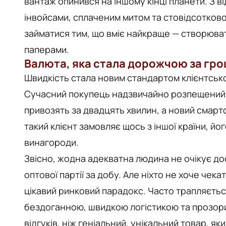
вантаж опинився на іншому кінці планети. З
інвойсами, сплаченим митом та стовідсотково
займатися тим, що вміє найкраще — створюват
паперами.
Валюта, яка стала дорожчою за гро
Швидкість стала новим стандартом клієнтсько
Сучасний покупець надзвичайно розпещений те
привозять за двадцять хвилин, а новий смарт
такий клієнт замовляє щось з іншої країни, йо
винагороди.
Звісно, жодна адекватна людина не очікує д
оптової партії за добу. Але ніхто не хоче чек
цікавий ринковий парадокс. Часто трапляється
бездоганною, швидкою логістикою та прозори
відгуків, ніж геніальний, унікальний товар, я