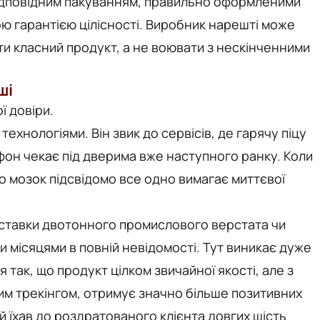
 відповідним пакуванням, правильно оформленими
ю гарантією цілісності. Виробник нарешті може
и класний продукт, а не воювати з нескінченними
ші
ї довіри.
хнологіями. Він звик до сервісів, де гарячу піцу
фон чекає під дверима вже наступного ранку. Коли
го мозок підсвідомо все одно вимагає миттєвої
оставки двотонного промислового верстата чи
ати місяцями в повній невідомості. Тут виникає дуже
 так, що продукт цілком звичайної якості, але з
м трекінгом, отримує значно більше позитивних
кий їхав до роздратованого клієнта довгих шість