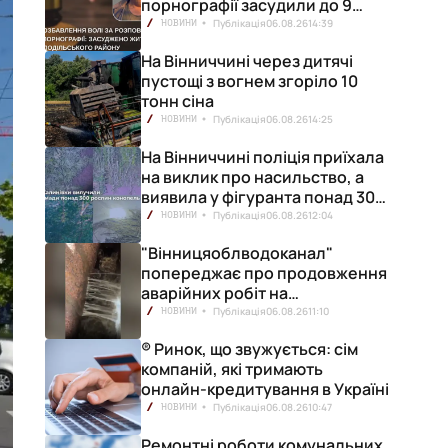
порнографії засудили до 9
років позбавлення волі
Публікація
06.08.26
14:39
НОВИНИ
На Вінниччині через дитячі
пустощі з вогнем згоріло 10
тонн сіна
Публікація
06.08.26
14:25
НОВИНИ
На Вінниччині поліція приїхала
на виклик про насильство, а
виявила у фігуранта понад 300
конопель
Публікація
06.08.26
12:04
НОВИНИ
"Вінницяоблводоканал"
попереджає про продовження
аварійних робіт на
водопровідній станції
Публікація
06.08.26
11:10
НОВИНИ
® Ринок, що звужується: сім
компаній, які тримають
онлайн-кредитування в Україні
Публікація
06.08.26
10:47
НОВИНИ
Ремонтні роботи комунальних