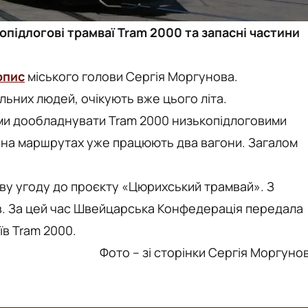
опідлогові трамваї Tram 2000 та запасні частини
опис
міського голови Сергія Моргунова.
льних людей, очікують вже цього літа.
ми дообладнувати Tram 2000 низькопідлоговими
ні на маршрутах уже працюють два вагони. Загалом
у угоду до проєкту «Цюрихський трамвай». З
в. За цей час Швейцарська Конфедерація передала
аїв Tram 2000.
Фото – зі сторінки Сергія Моргуно