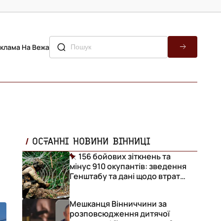
клама На Вежа
ОСТАННІ НОВИНИ ВІННИЦІ
156 бойових зіткнень та
мінус 910 окупантів: зведення
Генштабу та дані щодо втрат
ворога за добу
Мешканця Вінниччини за
розповсюдження дитячої