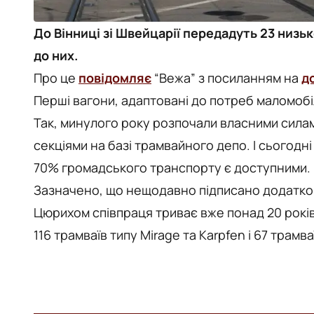
До Вінниці зі Швейцарії передадуть 23 низьк
до них.
Про це
повідомляє
“Вежа” з посиланням на
д
Перші вагони, адаптовані до потреб маломобі
Так, минулого року розпочали власними сила
секціями на базі трамвайного депо. І сьогод
70% громадського транспорту є доступними.
Зазначено, що нещодавно підписано додатков
Цюрихом співпраця триває вже понад 20 рокі
116 трамваїв типу Mirage та Karpfen і 67 трамв