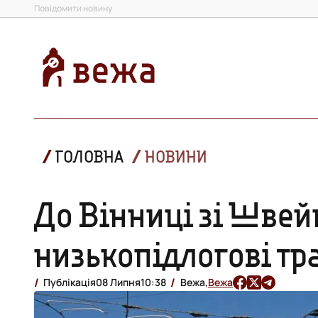
Повідомити новину
ГОЛОВНА
НОВИНИ
До Вінниці зі Швей
низькопідлогові тр
Публікація
08 Липня
10:38
Вежа,
Вежа