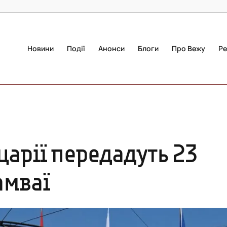
Новини
Події
Анонси
Блоги
Про Вежу
Ре
царії передадуть 23
амваї