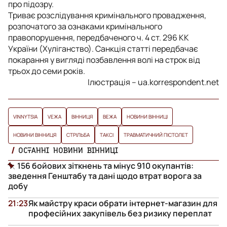
про підозру.
Триває розслідування кримінального провадження,
розпочатого за ознаками кримінального
правопорушення, передбаченого ч. 4 ст. 296 КК
України (Хуліганство). Санкція статті передбачає
покарання у вигляді позбавлення волі на строк від
трьох до семи років.
Ілюстрація – ua.korrespondent.net
VINNYTSIA
VЕЖА
ВІННИЦЯ
ВЕЖА
НОВИНИ ВІННИЦІ
НОВИНИ ВІННИЦЯ
СТРІЛЬБА
ТАКСІ
ТРАВМАТИЧНИЙ ПІСТОЛЕТ
ОСТАННІ НОВИНИ ВІННИЦІ
156 бойових зіткнень та мінус 910 окупантів:
зведення Генштабу та дані щодо втрат ворога за
добу
21:23
Як майстру краси обрати інтернет-магазин для
професійних закупівель без ризику переплат