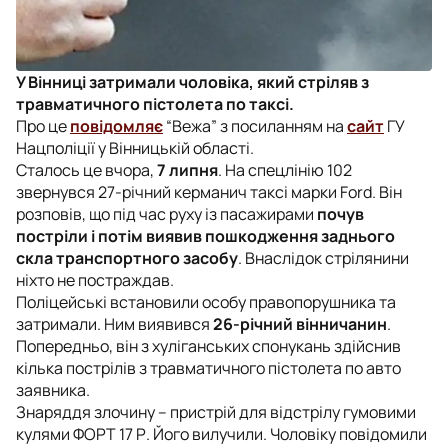
У Вінниці затримали чоловіка, який стріляв з
травматичного пістолета по таксі.
Про це
повідомляє
“Вежа” з посиланням на
сайт
ГУ
Нацполіції у Вінницькій області.
Сталось це вчора,
7 липня
. На спецлінію 102
звернувся 27-річний керманич таксі марки Ford. Він
розповів, що під час руху із пасажирами
почув
постріли і потім виявив пошкодження заднього
скла транспортного засобу
. Внаслідок стрілянини
ніхто не постраждав.
Поліцейські встановили особу правопорушника та
затримали. Ним виявився
26-річний вінничанин
.
Попередньо, він з хуліганських спонукань здійснив
кілька пострілів з травматичного пістолета по авто
заявника.
Знаряддя злочину – пристрій для відстрілу гумовими
кулями ФОРТ 17 Р. Його вилучили. Чоловіку повідомили