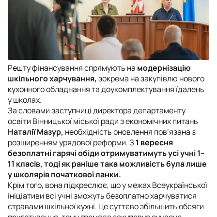
Решту фінансування спрямують на
модернізацію
шкільного харчування,
зокрема на закупівлю нового
кухонного обладнання та доукомплектування їдалень
у школах.
За словами заступниці директора департаменту
освіти Вінницької міської ради з економічних питань
Наталії Мазур,
необхідність оновлення пов’язана з
розширенням урядової реформи. З
1 вересня
безоплатні гарячі обіди отримуватимуть усі учні 1–
11 класів, тоді як раніше така можливість була лише
у школярів початкової ланки.
Крім того, вона підкреслює, що у межах Всеукраїнської
ініціативи всі учні зможуть безоплатно харчуватися
стравами шкільної кухні. Це суттєво збільшить обсяги