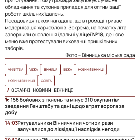
приготування, тому громада закуповує сучасне
обладнання та кухонне приладдя для оптимізації
роботи шкільних їдалень.
Посадовиця також нагадала, що в громаді триває
модернізація харчоблоків. Зокрема, на початку літа
завершили оновлення їдальні у
ліцеї №18,
де нове
меню вже протестували вихованці пришкільних
таборів.
Фото – Вінницька міська рада
VINNYTSIA
VЕЖА
ВІННИЦЯ
ВЕЖА
НОВИНИ ВІННИЦІ
НОВИНИ ВІННИЦЯ
ОСВІТА
ОСТАННІ НОВИНИ ВІННИЦІ
156 бойових зіткнень та мінус 910 окупантів:
зведення Генштабу та дані щодо втрат ворога за
добу
14:03
Рятувальники Вінниччини чотири рази
залучалися до ліквідації наслідків негоди
13:30
Автопарк "Вінницького шляхового управління"