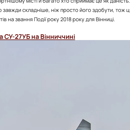
ртнішому місті й багато хто сприймає це як даність
 завжди складніше, ніж просто його здобути, тож ц
в на звання Події року 2018 року для Вінниці.
а СУ-27УБ на Вінниччині