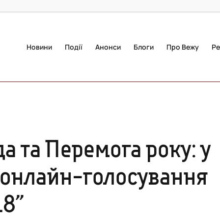
Новини
Події
Анонси
Блоги
Про Вежу
Ре
а та Перемога року: у
о онлайн-голосування
18”