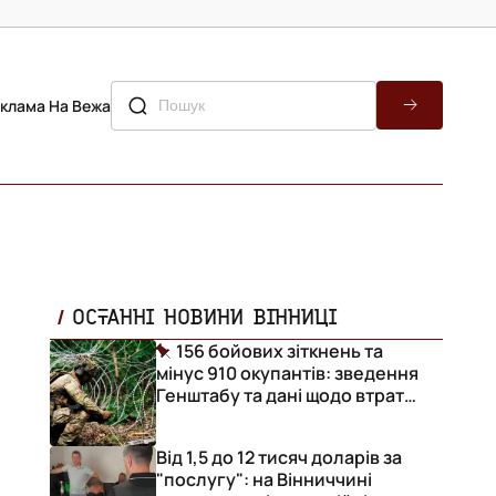
клама На Вежа
ОСТАННІ НОВИНИ ВІННИЦІ
156 бойових зіткнень та
мінус 910 окупантів: зведення
Генштабу та дані щодо втрат
ворога за добу
Від 1,5 до 12 тисяч доларів за
"послугу": на Вінниччині