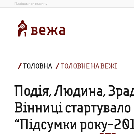
Повідомити новину
ГОЛОВНА
ГОЛОВНЕ НА ВЕЖІ
Подія, Людина, Зрад
Вінниці стартувал
“Підсумки року-20