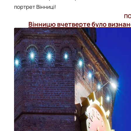
портрет Вінниці!
ПО
Вінницю вчетверте було визнан