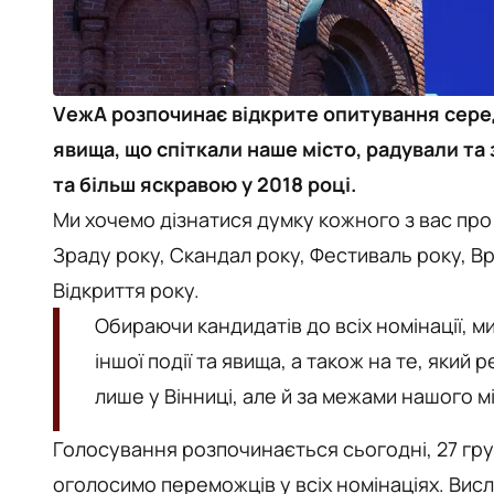
VежА розпочинає відкрите опитування серед 
явища, що спіткали наше місто, радували та
та більш яскравою у 2018 році.
Ми хочемо дізнатися думку кожного з вас про
Зраду року, Скандал року, Фестиваль року, Вр
Відкриття року.
Обираючи кандидатів до всіх номінації, ми
іншої події та явища, а також на те, який
лише у Вінниці, але й за межами нашого м
Голосування розпочинається сьогодні, 27 грудн
оголосимо переможців у всіх номінаціях. Вис