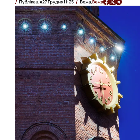
Публікація
27 Грудня
11:25
Вежа,
Вежа