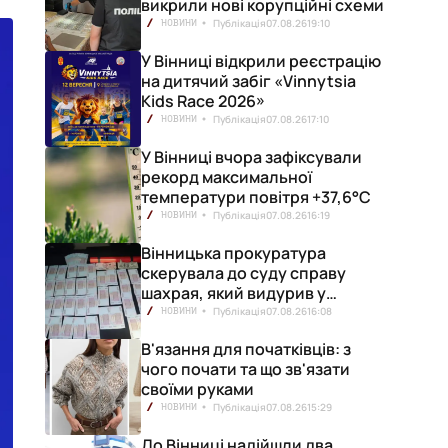
викрили нові корупційні схеми
Публікація
07.08.26
19:10
НОВИНИ
У Вінниці відкрили реєстрацію
на дитячий забіг «Vinnytsia
Kids Race 2026»
Публікація
07.08.26
17:10
НОВИНИ
У Вінниці вчора зафіксували
рекорд максимальної
температури повітря +37,6°С
Публікація
07.08.26
16:19
НОВИНИ
Вінницька прокуратура
скерувала до суду справу
шахрая, який видурив у
вінничанки 154 тисячі гривень
Публікація
07.08.26
16:08
НОВИНИ
В'язання для початківців: з
чого почати та що зв'язати
своїми руками
Публікація
07.08.26
15:29
НОВИНИ
До Вінниці надійшли два