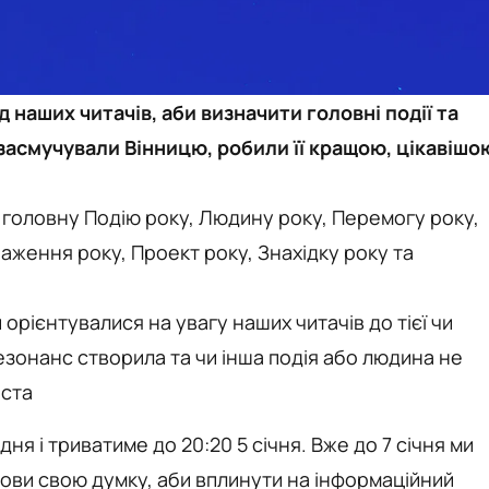
наших читачів, аби визначити головні події та
 засмучували Вінницю, робили її кращою, цікавішо
 головну Подію року, Людину року, Перемогу року,
аження року, Проект року, Знахідку року та
 орієнтувалися на увагу наших читачів до тієї чи
 резонанс створила та чи інша подія або людина не
іста
я і триватиме до 20:20 5 січня. Вже до 7 січня ми
лови свою думку, аби вплинути на інформаційний