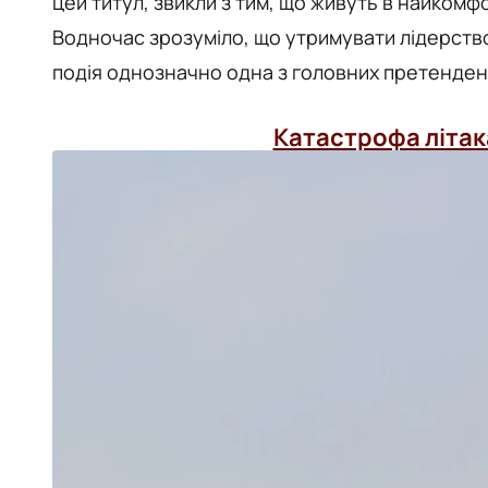
цей титул, звикли з тим, що живуть в найкомфо
Водночас зрозуміло, що утримувати лідерство
подія однозначно одна з головних претенденті
Катастрофа літак