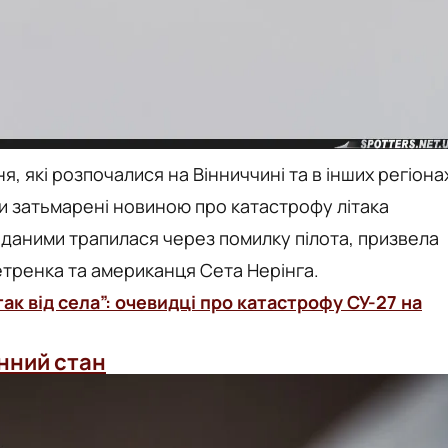
, які розпочалися на Вінниччині та в інших регіона
ули затьмарені новиною про катастрофу літака
и даними трапилася через помилку пілота, призвела
Петренка та американця Сета Нерінга.
так від села”: очевидці про катастрофу СУ-27 на
нний стан