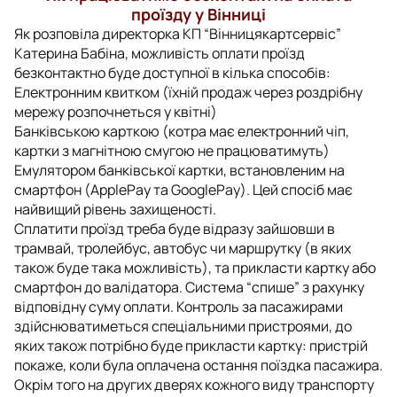
проїзду у Вінниці
Як розповіла директорка КП “Вінницякартсервіс”
Катерина Бабіна, можливість оплати проїзд
безконтактно буде доступної в кілька способів:
Електронним квитком (їхній продаж через роздрібну
мережу розпочнеться у квітні)
Банківською карткою (котра має електронний чіп,
картки з магнітною смугою не працюватимуть)
Емулятором банківської картки, встановленим на
смартфон (ApplePay та GooglePay). Цей спосіб має
найвищий рівень захищеності.
Сплатити проїзд треба буде відразу зайшовши в
трамвай, тролейбус, автобус чи маршрутку (в яких
також буде така можливість), та прикласти картку або
смартфон до валідатора. Система “спише” з рахунку
відповідну суму оплати. Контроль за пасажирами
здійснюватиметься спеціальними пристроями, до
яких також потрібно буде прикласти картку: пристрій
покаже, коли була оплачена остання поїздка пасажира.
Окрім того на других дверях кожного виду транспорту