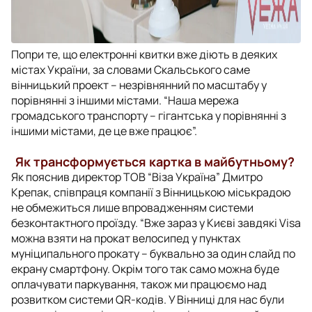
Попри те, що електронні квитки вже діють в деяких
містах України, за словами Скальського саме
вінницький проект – незрівнянний по масштабу у
порівнянні з іншими містами. “Наша мережа
громадського транспорту – гігантська у порівнянні з
іншими містами, де це вже працює”.
Як трансформується картка в майбутньому?
Як пояснив директор ТОВ “Віза Україна” Дмитро
Крепак, співпраця компанії з Вінницькою міськрадою
не обмежиться лише впровадженням системи
безконтактного проїзду. “Вже зараз у Києві завдякі Visa
можна взяти на прокат велосипед у пунктах
муніципального прокату – буквально за один слайд по
екрану смартфону. Окрім того так само можна буде
оплачувати паркування, також ми працюємо над
розвитком системи QR-кодів. У Вінниці для нас були