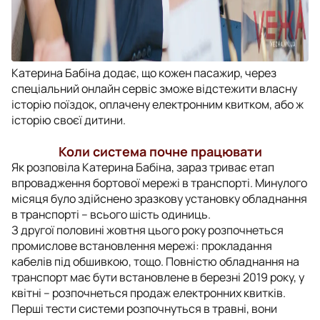
Катерина Бабіна додає, що кожен пасажир, через
спеціальний онлайн сервіс зможе відстежити власну
історію поїздок, оплачену електронним квитком, або ж
історію своєї дитини.
Коли система почне працювати
Як розповіла Катерина Бабіна, зараз триває етап
впровадження бортової мережі в транспорті. Минулого
місяця було здійснено зразкову установку обладнання
в транспорті – всього шість одиниць.
З другої половині жовтня цього року розпочнеться
промислове встановлення мережі: прокладання
кабелів під обшивкою, тощо. Повністю обладнання на
транспорт має бути встановлене в березні 2019 року, у
квітні – розпочнеться продаж електронних квитків.
Перші тести системи розпочнуться в травні, вони