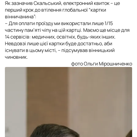
Як зазначив Скальський, електронний квиток – це
перший крок до втілення глобальної “картки
вінничанина”:
– Для оплати проїзду ми використали лише 1/15
частину пам’яті чіпу на цій картці. Маємо ще місце для
14 сервісів: медичних, освітніх, будь-яких інших.
Невдовзі лише цієї картки буде достатньо, аби
існувати в цьому місті, – підсумував вінницький
чиновник.
фото Ольги Мірошниченко