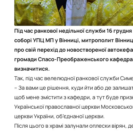
Під час ранкової недільної служби 16 груд
соборі УПЦ МП у Вінниці, митрополит Вінн
про свій перехід до новоствореної автокефа
громади Спасо-Преображенського кафедральн
визначитися.
Так, під час велелюдної ранкової служби Симео
– За вами це рішення, куди йти або де залиша
щоб мене змістити з кафедри, а тут буде приз
Української православної церкви Московськог
церкви України, об’єднаної церкви.
Після цього в храмі залунали оплески вірян, д