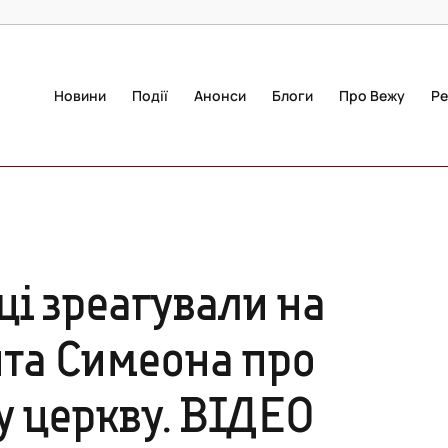
Новини
Події
Анонси
Блоги
Про Вежу
Ре
иці зреагували на
та Симеона про
у церкву. ВІДЕО