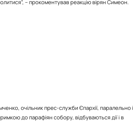
 молитися”, – прокоментував реакцію вірян Симеон.
ченко, очільник прес-служби Єпархії, паралельно 
имкою до парафіян собору, відбуваються дії і в