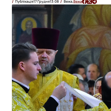
Публікація
17 Грудня
13:08
Вежа,
Вежа