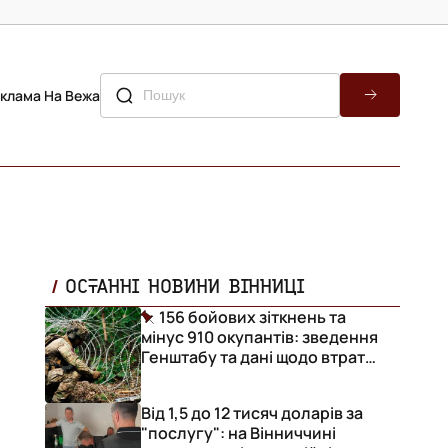
клама На Вежа
ОСТАННІ НОВИНИ ВІННИЦІ
156 бойових зіткнень та
мінус 910 окупантів: зведення
Генштабу та дані щодо втрат
ворога за добу
Від 1,5 до 12 тисяч доларів за
"послугу": на Вінниччині