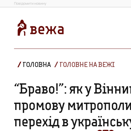
Повідомити новину
ГОЛОВНА
ГОЛОВНЕ НА ВЕЖІ
“Браво!”: як у Вінн
промову митрополи
перехід в українськ