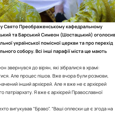
ня у Свято Преображенському кафедральному
ицький та Барський Симеон (Шостацький) оголоси
льної української помісної церкви та про перехід
ого собору. Всі інші парафії міста ще мають
н звернувся до вірян, які зібралися в храмі:
тися. Але процес пішов. Вже вчора були розмови,
начений інший архієрей. Але я вже не є архієрей
о патріархату. Я вже є архієрей Православної
ехто вигукував “Браво”. “Ваші оплески це є згода на