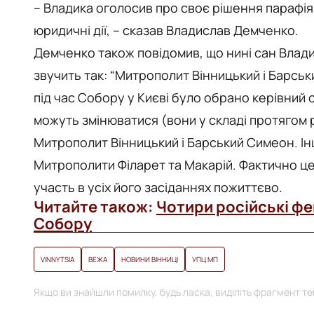
– Владика оголосив про своє рішення парафія
юридичні дії, – сказав Владислав Демченко.
Демченко також повідомив, що нині сан Влад
звучить так: “Митрополит Вінницький і Барськ
під час Собору у Києві було обрано керівний о
можуть змінюватися (вони у складі протягом р
Митрополит Вінницький і Барський Симеон. Ін
Митрополити Філарет та Макарій. Фактично це
участь в усіх його засіданнях пожиттєво.
Читайте також:
Чотири російські фе
Собору
VINNYTSIA
ВЕЖА
НОВИНИ ВІННИЦІ
УПЦ МП
Якщо ви знайшли помилку, будь ласка, виділіть фрагмент тек