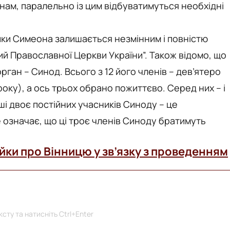
нам, паралельно із цим відбуватимуться необхідні
ики Симеона залишається незмінним і повністю
ий Православної Церкви України”. Також відомо, що
рган – Синод. Всього з 12 його членів – дев’ятеро
оку), а ось трьох обрано пожиттєво. Серед них – і
ші двоє постійних учасників Синоду – це
 означає, що ці троє членів Синоду братимуть
йки про Вінницю у зв’язку з проведенням
сту та натисніть Ctrl+Enter