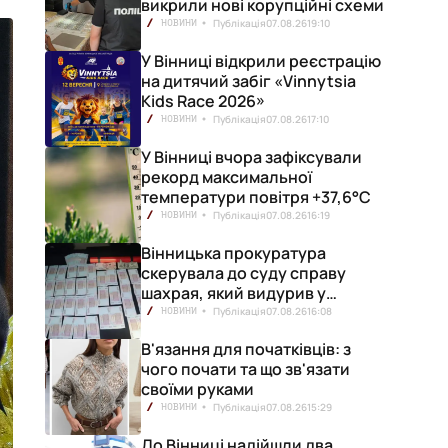
викрили нові корупційні схеми
Публікація
07.08.26
19:10
НОВИНИ
У Вінниці відкрили реєстрацію
на дитячий забіг «Vinnytsia
Kids Race 2026»
Публікація
07.08.26
17:10
НОВИНИ
У Вінниці вчора зафіксували
рекорд максимальної
температури повітря +37,6°С
Публікація
07.08.26
16:19
НОВИНИ
Вінницька прокуратура
скерувала до суду справу
шахрая, який видурив у
вінничанки 154 тисячі гривень
Публікація
07.08.26
16:08
НОВИНИ
В'язання для початківців: з
чого почати та що зв'язати
своїми руками
Публікація
07.08.26
15:29
НОВИНИ
До Вінниці надійшли два