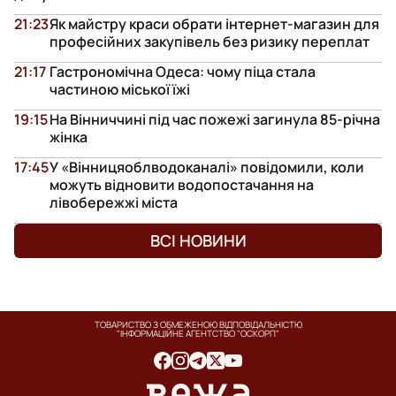
21:23
Як майстру краси обрати інтернет-магазин для
професійних закупівель без ризику переплат
21:17
Гастрономічна Одеса: чому піца стала
частиною міської їжі
19:15
На Вінниччині під час пожежі загинула 85-річна
жінка
17:45
У «Вінницяоблводоканалі» повідомили, коли
можуть відновити водопостачання на
лівобережжі міста
ВСІ НОВИНИ
ТОВАРИСТВО З ОБМЕЖЕНОЮ ВІДПОВІДАЛЬНІСТЮ
"ІНФОРМАЦІЙНЕ АГЕНТСТВО "ОСКОРП"