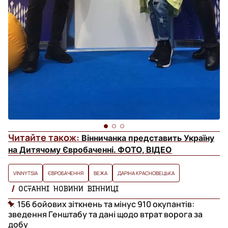
Читайте також:
Вінничанка представить Україну
на Дитячому Євробаченні. ФОТО, ВІДЕО
VINNYTSIA
ЄВРОБАЧЕННЯ
ВЕЖА
ДАРІНА КРАСНОВЕЦЬКА
ОСТАННІ НОВИНИ ВІННИЦІ
156 бойових зіткнень та мінус 910 окупантів:
зведення Генштабу та дані щодо втрат ворога за
добу