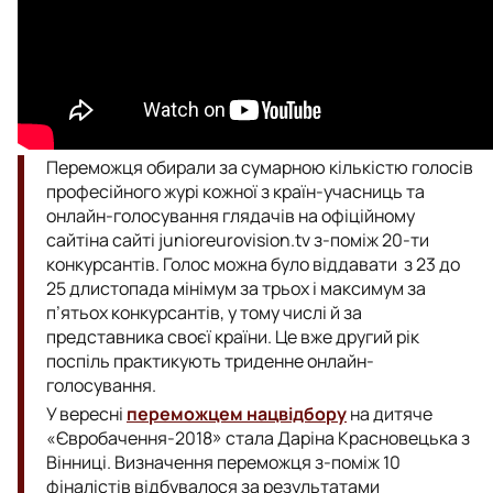
Переможця обирали за сумарною кількістю голосів
професійного журі кожної з країн-учасниць та
онлайн-голосування глядачів на офіційному
сайтіна сайті junioreurovision.tv з-поміж 20-ти
конкурсантів. Голос можна було віддавати з 23 до
25 длистопада мінімум за трьох і максимум за
п’ятьох конкурсантів, у тому числі й за
представника своєї країни. Це вже другий рік
поспіль практикують триденне онлайн-
голосування.
У вересні
переможцем нацвідбору
на дитяче
«Євробачення-2018» стала Даріна Красновецька з
Вінниці. Визначення переможця з-поміж 10
фіналістів відбувалося за результатами