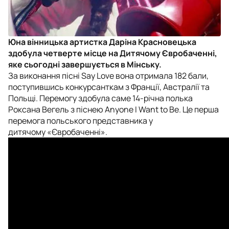
Юна вінницька артистка Даріна Красновецька
здобула четверте місце на Дитячому Євробаченні,
яке сьогодні завершується в Мінську.
За виконання пісні Say Love вона отримала 182 бали,
поступившись конкурсанткам з Франції, Австралії та
Польщі. Перемогу здобула саме 14-річна полька
Роксана Вегель з піснею Anyone I Want to Be. Це перша
перемога польського представника у
дитячому «Євробаченні».