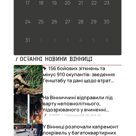
17
18
19
20
21
22
23
24
25
26
27
28
29
30
31
1
2
3
4
5
6
ОСТАННІ НОВИНИ ВІННИЦІ
156 бойових зіткнень та
мінус 910 окупантів: зведення
Генштабу та дані щодо втрат
ворога за добу
На Вінниччині відправили під
варту неповнолітнього,
підозрюваного у вчиненні
смертельної ДТП
Публікація
08.08.26
14:30
НОВИНИ
У Вінниці розпочали капремонт
покрівель у багатоквартирних