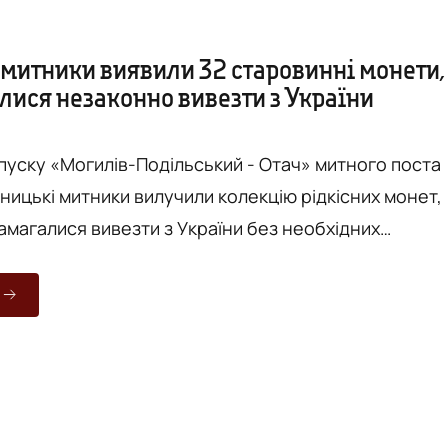
 митники виявили 32 старовинні монети,
лися незаконно вивезти з України
опуску «Могилів-Подільський - Отач» митного поста
ницькі митники вилучили колекцію рідкісних монет,
намагалися вивезти з України без необхідних
дянина Румунії в’їхав у «зелений коридор» для
їни. Під час митного контролю та митного огляду у