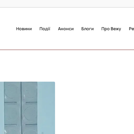
Новини
Події
Анонси
Блоги
Про Вежу
Ре