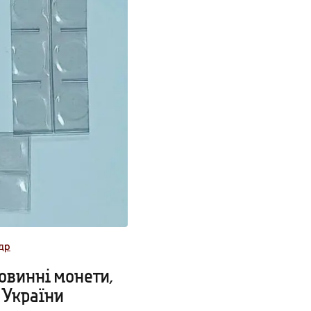
др
овинні монети,
 України