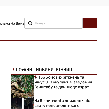
клама На Вежа
ОСТАННІ НОВИНИ ВІННИЦІ
156 бойових зіткнень та
мінус 910 окупантів: зведення
Генштабу та дані щодо втрат
ворога за добу
На Вінниччині відправили під
варту неповнолітнього,