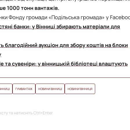
ше 1000 тонн вантажів.
рінки Фонду громади «Подільська громада» у Facebo
рстяні банки: у Вінниці збирають матеріали для
ь благодійний аукціон для збору коштів на блоки
у
 та сувеніри: у вінницькій бібліотеці влаштують
ІННИЦІ
ГУМВАНТАЖ
НОВИНИ ВІННИЦІ
НОВИНИ ВІННИЦЯ
сту та натисніть Ctrl+Enter