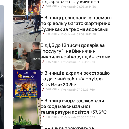
підозрюваного у вчиненні
смертельної ДТП
Публікація
08.08.26
14:30
НОВИНИ
У Вінниці розпочали капремонт
покрівель у багатоквартирних
будинках за трьома адресами
Публікація
08.08.26
12:48
НОВИНИ
Від 1,5 до 12 тисяч доларів за
"послугу": на Вінниччині
викрили нові корупційні схеми
Публікація
07.08.26
19:10
НОВИНИ
У Вінниці відкрили реєстрацію
на дитячий забіг «Vinnytsia
Kids Race 2026»
Публікація
07.08.26
17:10
НОВИНИ
У Вінниці вчора зафіксували
рекорд максимальної
температури повітря +37,6°С
Публікація
07.08.26
16:19
НОВИНИ
Вінницька прокуратура