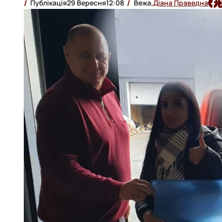
Публікація
29 Вересня
12:08
Вежа,
Діана Праведна