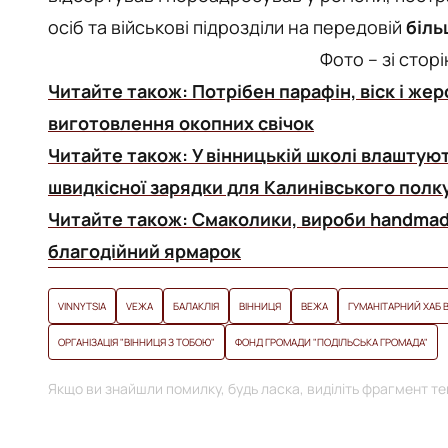
осіб та військові підрозділи на передовій
біль
Фото – зі сто
Читайте також:
Потрібен парафін, віск і же
виготовлення окопних свічок
Читайте також:
У вінницькій школі влаштуют
швидкісної зарядки для Калинівського полк
Читайте також:
Смаколики, вироби handmade
благодійний ярмарок
VINNYTSIA
VЕЖА
БАЛАКЛІЯ
ВІННИЦЯ
ВЕЖА
ГУМАНІТАРНИЙ ХАБ В
ОРГАНІЗАЦІЯ "ВІННИЦЯ З ТОБОЮ"
ФОНД ГРОМАДИ "ПОДІЛЬСЬКА ГРОМАДА"
Якщо ви знайшли помилку, будь ласка, виділіть фрагмент тек