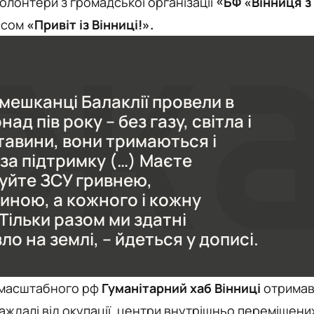
олонтери з громадської організації
«БФ «Вінниця з
писом
«Привіт із Вінниці!».
мешканці Балаклії провели в
над пів року – без газу, світла і
тавини, вони тримаються і
за підтримку (…) Маєте
уйте ЗСУ гривнею,
иною, а кожного і кожну
Тільки разом ми здатні
о на землі, – йдеться у дописі.
номасштабного рф
Гуманітарний хаб Вінниці
отримав
аждалі від окупації, центри внутрішньо переміщени