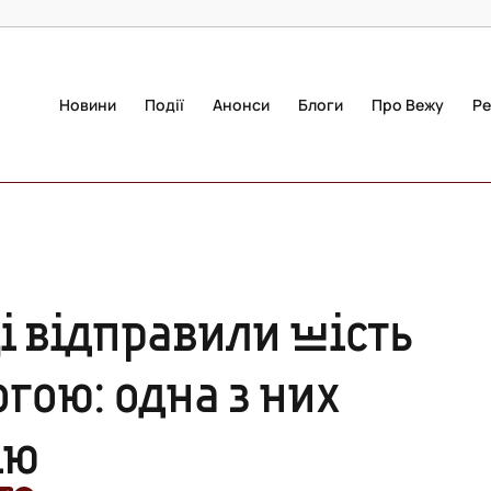
Новини
Події
Анонси
Блоги
Про Вежу
Ре
і відправили шість
гою: одна з них
ію