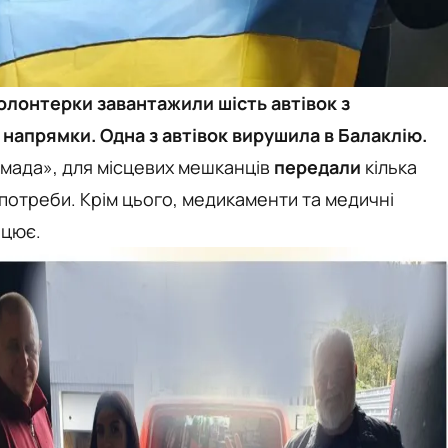
волонтерки завантажили шість автівок з
 напрямки. Одна з автівок вирушила в Балаклію.
мада», для місцевих мешканців
передали
кілька
ї потреби. Крім цього, медикаменти та медичні
ацює.