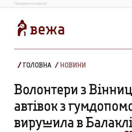
Повідомити новину
ГОЛОВНА
НОВИНИ
Волонтери з Вінниц
автівок з гумдопомо
вирушила в Балакл