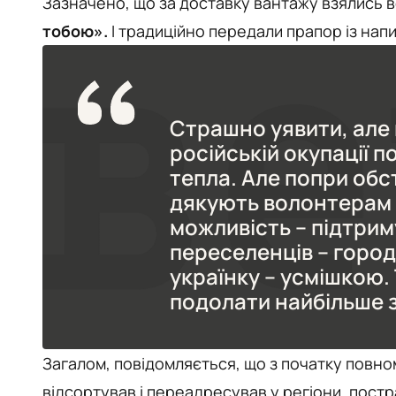
Зазначено, що за доставку вантажу взялись в
тобою».
І традиційно передали прапор із на
Страшно уявити, але 
російській окупації по
тепла. Але попри обс
дякують волонтерам 
можливість – підтрим
переселенців – город
українку – усмішкою. 
подолати найбільше зл
Загалом, повідомляється, що з початку пов
відсортував і переадресував у регіони, постр