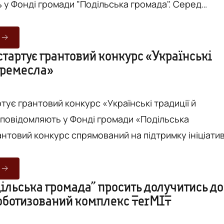
 у Фонді громади "Подільська громада". Серед
окрема, 7 медичних кушеток, 5 колісних крісел та 2
в. Окрім цього, передали також 19 600 кг
атеріалів - штукатурку, фарбу та інші необхідні
стартує грантовий конкурс «Українські
й ремесла»
я ремонту та відновлення просторів, де надають
допомогу людям. ...
ртує грантовий конкурс «Українські традиції й
антовий конкурс спрямований на підтримку ініціати
 та популяризації українських традицій, ремесел і
 реалізацію свого проєкту у Вінницькій громаді
исяч гривень. Організаторами конкурсу є
ільська громада” просить долучитись до
роботизований комплекс TerMIT
й фонд «Україночка» за підтримки ТМ «Україночка»
.