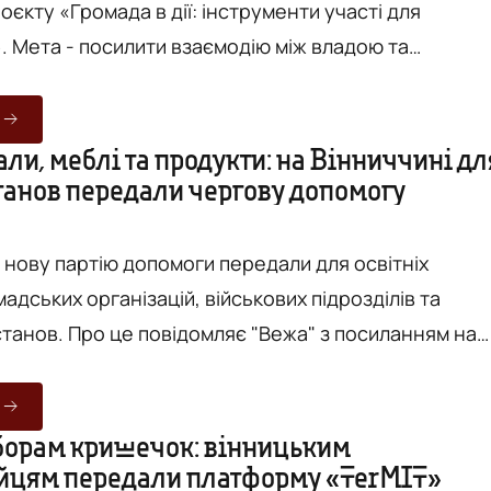
оєкту «Громада в дії: інструменти участі для
. Мета - посилити взаємодію між владою та
ю через практичне осмислення і застосування
Вежа" з посиланням на
. Першим кроком стануть діалогові
ли, меблі та продукти: на Вінниччині дл
станов передали чергову допомогу
рматі «влада – громадськість», які відбуватимуться 
нниць...
і нову партію допомоги передали для освітніх
мадських організацій, військових підрозділів та
Вежа" з посиланням на
и "Подільська громада". Йдеться, що цього
 отримали: - ДНЗ №5, 21, 26, 34, 42, 47, 52 та
цей № 32 — стільці та столики. - ГО «Голос України»
борам кришечок: вінницьким
йцям передали платформу «TerMIT»
Муриновокуриловецький ЗДО «Дзвіночок» — меблі. -