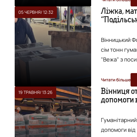
Тітке. Вантажівку доставили до Вінниці за допомогою члену
Ліжка, мат
05 ЧЕРВНЯ
/ 12:32
“Подільсь
Представниць
гумдопомо
Вінницький Ф
сім тонн гуманітар
"Вежа" з поси
ліжка, матрац
Читати більше
Вінниця о
19 ТРАВНЯ
/ 13:26
допомоги в
Гуманітарний
допомоги від п