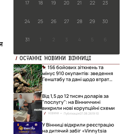
17
18
19
20
21
22
23
24
25
26
27
28
29
30
31
1
2
3
4
5
6
я
у
ОСТАННІ НОВИНИ ВІННИЦІ
156 бойових зіткнень та
мінус 910 окупантів: зведення
Генштабу та дані щодо втрат
ворога за добу
Від 1,5 до 12 тисяч доларів за
"послугу": на Вінниччині
викрили нові корупційні схеми
Публікація
07.08.26
19:10
НОВИНИ
 —
У Вінниці відкрили реєстрацію
на дитячий забіг «Vinnytsia