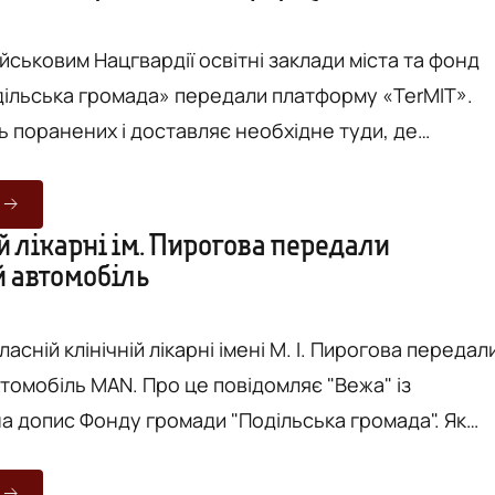
йськовим Нацгвардії освітні заклади міста та фонд
ільська громада» передали платформу «TerMIT».
ь поранених і доставляє необхідне туди, де
Вежа" з посиланням на
Йдеться, що школи та дитячі садочки
очали системний збір кришечок. Згодом долучили
 лікарні ім. Пирогова передали
 автомобіль
с і жителі міста. Так, у Вінниці працює
ласній клінічній лікарні імені М. І. Пирогова передал
 Про це повідомляє "Вежа" із
 допис Фонду громади "Подільська громада". Як
 Фонді, автівку передав Фонду благодійний діяч
льснер. Йому її надав його партнер і друг Екхард