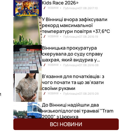
Kids Race 2026»
Публікація
07.08.26
17:10
НОВИНИ
У Вінниці вчора зафіксували
рекорд максимальної
температури повітря +37,6°С
Публікація
07.08.26
16:19
НОВИНИ
Вінницька прокуратура
скерувала до суду справу
шахрая, який видурив у
ся
вінничанки 154 тисячі гривень
Публікація
07.08.26
16:08
НОВИНИ
В'язання для початківців: з
чого почати та що зв'язати
своїми руками
и
Публікація
07.08.26
15:29
НОВИНИ
До Вінниці надійшли два
низькопідлогові трамваї "Tram
2000" з Цюриха
Публікація
07.08.26
15:25
НОВИНИ
ВСІ НОВИНИ