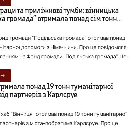
раци та приліжкові тумби: вінницька
ка громада” отримала понад сім тонн
кої ради Фонду Павлу Яблонськом...
ги з Німеччини
онд громади "Подільська громада" отримав понад
ної допомоги з Німеччини. Про це повідомляє
ланням на Фонд громади "Подільська громада". Це
и, приліжкові тумби, постільна білизна, лопати,
автомобільні шини. Фото - зі сторінки Фонду у Facebook
тримала понад 19 тонн гуманітарної
ід партнерів з Карлсруе
 хаб "Вінниця" отримав понад 19 тонн гуманітарної
артнерів з міста-побратима Карлсруе. Про це