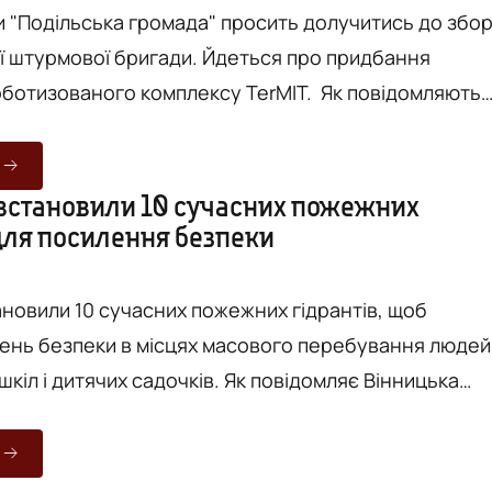
 "Подільська громада" просить долучитись до збо
-ої штурмової бригади. Йдеться про придбання
зованого комплексу TerMIT. Як повідомляють
Фонду громади "Подільська громада", комплекс TerMI
ям для швидкої евакуації поранених і доставки
ід обстрілами. Більшу частину суми вже зібрали
 встановили 10 сучасних пожежних
 для посилення безпеки
робці пластикових кришечок від напоїв. Наразі до
у...
ановили 10 сучасних пожежних гідрантів, щоб
вень безпеки в місцях масового перебування людей
тячих садочків. Як повідомляє Вінницька
нові гідранти австрійського виробництва, які
 якісних матеріалів та служитимуть до пів сотні рокі
івці "Вінницяоблводоканал". Обладнання місто