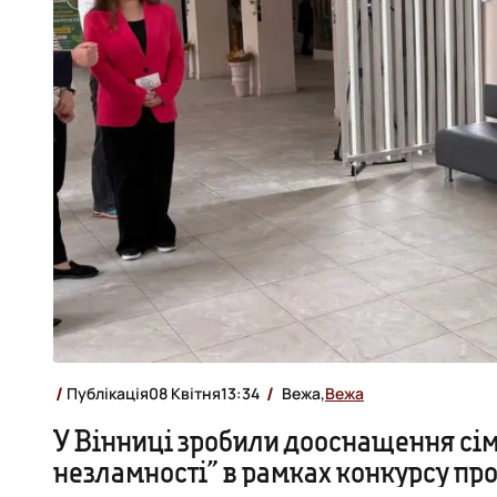
Публікація
08 Квітня
13:34
Вежа,
Вежа
У Вінниці зробили дооснащення сім
незламності” в рамках конкурсу про