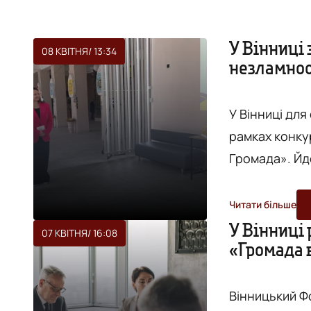
У Вінниці
08 КВІТНЯ
/ 13:34
незламност
У Вінниці дл
рамках конку
Громада». Йд
подовжувачі та інш
"Вежа" з посила
Читати більше
отримали по 
У Вінниці
07 КВІТНЯ
/ 16:08
«Громада в
дооснащення 
відновлен
подані анкети
Вінницький Ф