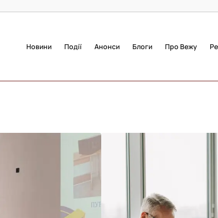
Новини
Події
Анонси
Блоги
Про Вежу
Ре