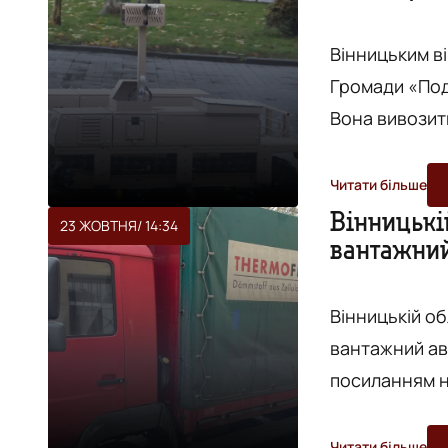
БФ ...
Вінницьким ві
Громади «Под
Вона вивозит
небезпечно людині. Про це повідомляє "
сайт Вінницької міської ради. 
Читати більше
першими розп
Вінницькій
23 ЖОВТНЯ
/ 14:34
вантажний
родини, лікарні, бізне
найбіл...
Вінницькій об
вантажний автомобіль MAN.
посиланням на
зазначають у
Ральф Петер О
Читати більше