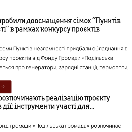
 зробили дооснащення сімох “Пунктів
і” в рамках конкурсу проєктів
я семи Пунктів незламності придбали обладнання в
рсу проєктів від Фонду Громади «Подільська
еться про генератори, зарядні станції, термопоти,
е потрібне обладнання. Про це повідомляє
нням на сайт Вінницької міської ради. Переможці
40 тисяч гривень фінансової підтримки на
 розпочинають реалізацію проєкту
 дії: інструменти участі для
своїх просторів. Конкурсна комісія опрацювала
ня»
 та визнач...
онд громади «Подільська громада» розпочинає