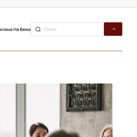
клама На Вежа