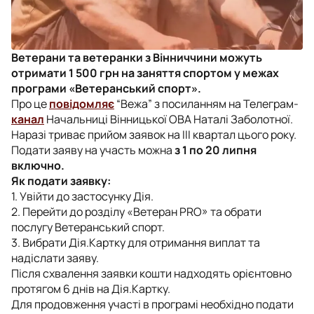
Ветерани та ветеранки з Вінниччини можуть
отримати 1 500 грн на заняття спортом у межах
програми «Ветеранський спорт».
Про це
повідомляє
“Вежа” з посиланням на Телеграм-
канал
Начальниці Вінницької ОВА Наталі Заболотної.
Наразі триває прийом заявок на ІІI квартал цього року.
Подати заяву на участь можна
з 1 по 20 липня
включно.
Як подати заявку:
1. Увійти до застосунку Дія.
2. Перейти до розділу «Ветеран PRO» та обрати
послугу Ветеранський спорт.
3. Вибрати Дія.Картку для отримання виплат та
надіслати заяву.
Після схвалення заявки кошти надходять орієнтовно
протягом 6 днів на Дія.Картку.
Для продовження участі в програмі необхідно подати