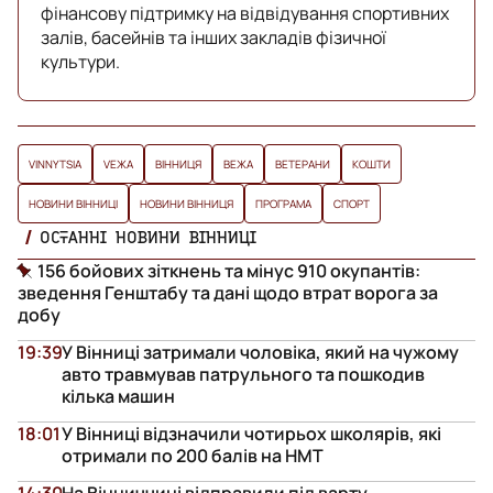
фінансову підтримку на відвідування спортивних
залів, басейнів та інших закладів фізичної
культури.
VINNYTSIA
VЕЖА
ВІННИЦЯ
ВЕЖА
ВЕТЕРАНИ
КОШТИ
НОВИНИ ВІННИЦІ
НОВИНИ ВІННИЦЯ
ПРОГРАМА
СПОРТ
ОСТАННІ НОВИНИ ВІННИЦІ
156 бойових зіткнень та мінус 910 окупантів:
зведення Генштабу та дані щодо втрат ворога за
добу
19:39
У Вінниці затримали чоловіка, який на чужому
авто травмував патрульного та пошкодив
кілька машин
18:01
У Вінниці відзначили чотирьох школярів, які
отримали по 200 балів на НМТ
14:30
На Вінниччині відправили під варту