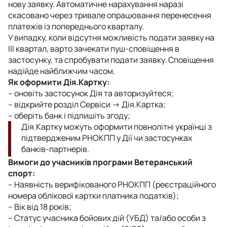
нову заявку. Автоматичне нарахування наразі
скасовано через тривале опрацювання перенесення
платежів із попереднього кварталу.
У випадку, коли відсутня можливість подати заявку на
ІІI квартал, варто зачекати пуш-сповіщення в
застосунку, та спробувати подати заявку. Сповіщення
надійде найближчим часом.
Як оформити Дія.Картку:
– оновіть застосунок Дія та авторизуйтеся;
– відкрийте розділ Сервіси → Дія.Картка;
– оберіть банк і підпишіть згоду;
Дія.Картку можуть оформити повнолітні українці з
підтвердженим РНОКПП у Дії чи застосунках
банків-партнерів.
Вимоги до учасників програми Ветеранський
спорт:
– Наявність верифікованого РНОКПП (реєстраційного
номера облікової картки платника податків);
– Вік від 18 років;
– Статус учасника бойових дій (УБД) та/або особи з