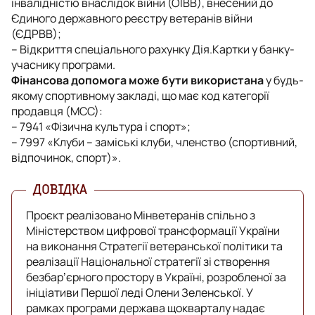
інвалідністю внаслідок війни (ОІВВ), внесений до
Єдиного державного реєстру ветеранів війни
(ЄДРВВ);
– Відкриття спеціального рахунку Дія.Картки у банку-
учаснику програми.
Фінансова допомога може бути використана
у будь-
якому спортивному закладі, що має код категорії
продавця (МСС):
– 7941 «Фізична культура і спорт»;
– 7997 «Клуби – заміські клуби, членство (спортивний,
відпочинок, спорт)».
Проєкт реалізовано Мінветеранів спільно з
Міністерством цифрової трансформації України
на виконання Стратегії ветеранської політики та
реалізації Національної стратегії зі створення
безбарʼєрного простору в Україні, розробленої за
ініціативи Першої леді Олени Зеленської. У
рамках програми держава щокварталу надає