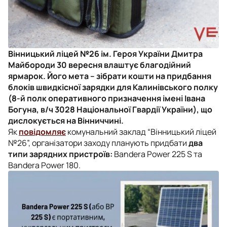
Вінницький ліцей №26 ім. Героя України Дмитра
Майбороди 30 вересня влаштує благодійний
ярмарок. Його мета – зібрати кошти на придбання
блоків швидкісної зарядки для Калинівського полку
(8-й полк оперативного призначення імені Івана
Богуна, в/ч 3028 Національної Гвардії України), що
дислокується на Вінниччині.
Як
повідомляє
комунальний заклад “Вінницький ліцей
№26”, організатори заходу планують придбати
два
типи зарядних пристроїв:
Bandera Power 225 S та
Bandera Power 180.