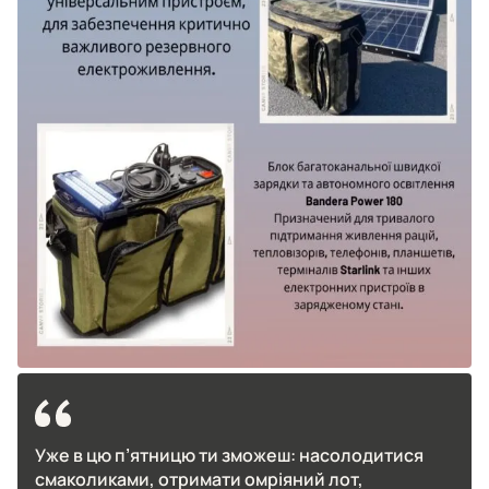
Уже в цю п’ятницю ти зможеш: насолодитися
смаколиками, отримати омріяний лот,