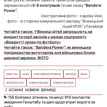
електропостачання. Важить такий блок швидкої
зарядки всього
6-8 кілограмів
та має назву
“Bandera
Power”.
Ілюстративне фото – з архіву Vежі,
фото – зі сторінки комунального закладу “Вінницький
ліцей №26” у Facebook
Читайте також:
У Вінниці дітей запрошують на
відкриття серії заходів у межах соцпроєкту
«Відкритті уроки по футболу»
Читайте також:
“Bandera Power”: як вінницьке
підприємство виготовляє для військових блоки
швидкої зарядки. ФОТО
VINNYTSIA
VЕЖА
БЛАГОДІЙНИЙ ЯРМАРОК
ВІННИЦЯ
ВЕЖА
ДОПОМОГА ЗСУ
НОВИНИ ВІННИЦІ
НОВИНИ ВІННИЦЯ
ОСТАННІ НОВИНИ ВІННИЦІ
156 бойових зіткнень та мінус 910 окупантів:
зведення Генштабу та дані щодо втрат ворога за
добу