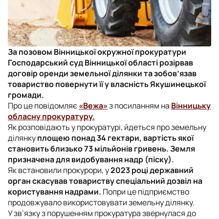
За позовом Вінницької окружної прокуратури
Господарський суд Вінницької області розірвав
договір оренди земельної ділянки та зобов’язав
товариство повернути її у власність Якушинецької
громади.
Про це повідомляє
«Вежа»
з посиланням на
Вінницьку
обласну прокуратуру.
Як розповідають у прокуратурі, йдеться про земельну
ділянку
площею понад 34 гектари, вартість якої
становить близько 73 мільйонів гривень. Земля
призначена для видобування надр (піску).
Як встановили прокурори, у
2023 році державний
орган скасував товариству спеціальний дозвіл на
користування надрами.
Попри це підприємство
продовжувало використовувати земельну ділянку.
У зв’язку з порушенням прокуратура звернулася до