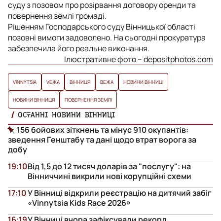
суду з позовом про розірвання договору оренди та
повернення землі громаді.
Рішенням Господарського суду Вінницької області
позовні вимоги задоволено. На сьогодні прокуратура
забезпечила його реальне виконання.
Ілюстративне фото – depositphotos.com
VINNYTSIA
VЕЖА
ВІННИЦЯ
ВЕЖА
НОВИНИ ВІННИЦІ
НОВИНИ ВІННИЦЯ
ПОВЕРНЕННЯ ЗЕМЛІ
ОСТАННІ НОВИНИ ВІННИЦІ
156 бойових зіткнень та мінус 910 окупантів:
зведення Генштабу та дані щодо втрат ворога за
добу
19:10
Від 1,5 до 12 тисяч доларів за "послугу": на
Вінниччині викрили нові корупційні схеми
17:10
У Вінниці відкрили реєстрацію на дитячий забіг
«Vinnytsia Kids Race 2026»
16:19
У Вінниці вчора зафіксували рекорд