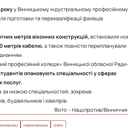
 року
у Вінницькому індустріальному професійному
 підготовки та перекваліфікації фахівців
тних метрів віконних конструкцій,
встановили нов
0 метрів кабелю,
а також повністю перепланували
аднанням.
ний професійний коледж» Вінницької обласної Ради 
студентів опановують спеціальності у сферах
 послуг.
ів за низкою спеціальностей, зокрема
в, будівельників і ювелірів.
Фото – Нацспротив/Вінниччи
ИНИ ВІННИЦІ
НОВИНИ ВІННИЦЯ
ОСВІТА