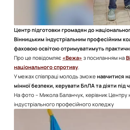
Центр підготовки громадян до національно
Вінницьким індустріальним професійним кол
фаховою освітою отримуватимуть практичні 
Про це повідомляє
«Вежа»
з посиланням на
В
національного спротиву
.
У межах співпраці молодь зможе
навчитися н
мінної безпеки, керувати БпЛА та діяти під 
На фото – Микола Баланчук, керівник Центру 
індустріального професійного коледжу