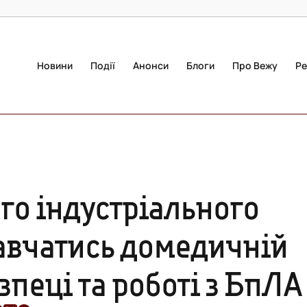
Новини
Події
Анонси
Блоги
Про Вежу
Ре
го індустріального
авчатись домедичній
зпеці та роботі з БпЛА