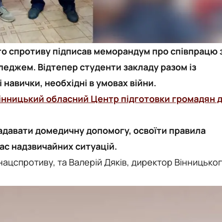
го спротиву підписав меморандум про співпрацю 
еджем. Відтепер студенти закладу разом із
навички, необхідні в умовах війни.
інницький обласний Центр підготовки громадян 
адавати домедичну допомогу, освоїти правила
час надзвичайних ситуацій.
нацспротиву, та Валерій Дяків, директор Вінницько