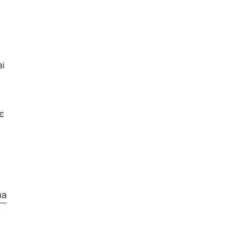
і
є
на