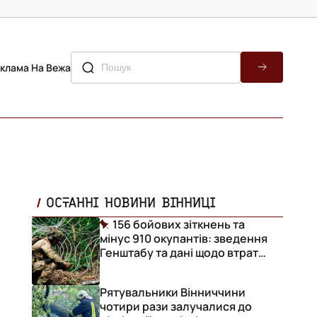
клама На Вежа
ОСТАННІ НОВИНИ ВІННИЦІ
156 бойових зіткнень та
мінус 910 окупантів: зведення
Генштабу та дані щодо втрат
ворога за добу
Рятувальники Вінниччини
чотири рази залучалися до