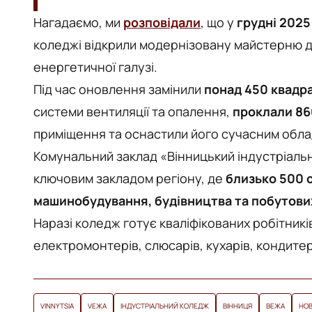
Нагадаємо, ми
розповідали
, що у
грудні 2025
коледжі відкрили модернізовану майстерню для
енергетичної галузі.
Під час оновлення замінили
понад 450 квадра
системи вентиляції та опалення,
проклали 86
приміщення та оснастили його сучасним обл
Комунальний заклад «Вінницький індустріаль
ключовим закладом регіону, де
близько 500 
машинобудування, будівництва та побутових
Наразі коледж готує кваліфікованих робітник
електромонтерів, слюсарів, кухарів, кондитері
VINNYTSIA
VЕЖА
ІНДУСТРІАЛЬНИЙ КОЛЕДЖ
ВІННИЦЯ
ВЕЖА
НОВ