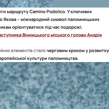
енти маршруту Camino Podolico. У ключових
го Якова – міжнародний символ паломницьких
икам орієнтуватися під час подорожі.
аступника Вінницького міського голови Андрія
ійних елементів стало
черговим кроком у розвитку
європейської культури паломництва.