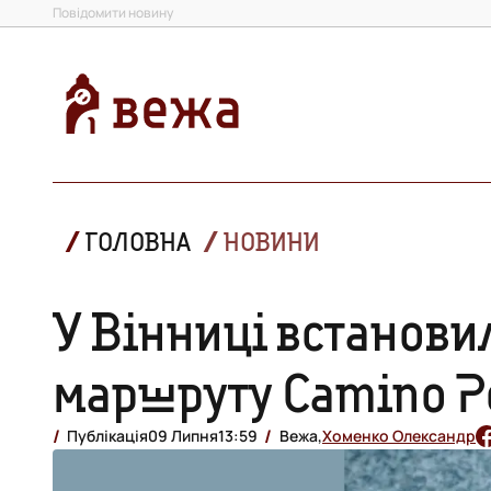
Повідомити новину
ГОЛОВНА
НОВИНИ
У Вінниці встанови
маршруту Camino P
Публікація
09 Липня
13:59
Вежа,
Хоменко Олександр