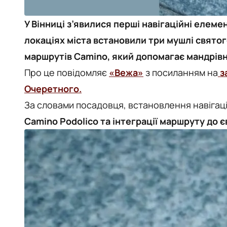
У Вінниці з’явилися перші навігаційні елем
локаціях міста встановили три мушлі свято
маршрутів Camino, який допомагає мандрівн
Про це повідомляє
«Вежа»
з посиланням на
з
Очеретного.
За словами посадовця, встановлення навігац
Camino Podolico та інтеграції маршруту до 