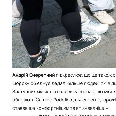
Андрій Очеретний
підкреслює, що це також с
щороку об’єднує дедалі більше людей, які від
Заступник міського голови зазначає, що міськра
обирають Camino Podolico для своєї подорож
ставав ще комфортнішим та впізнаванішим.