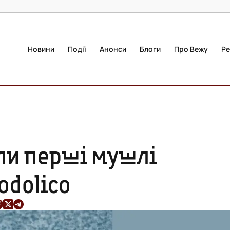
Новини
Події
Анонси
Блоги
Про Вежу
Ре
ли перші мушлі
odolico