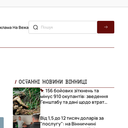
клама На Вежа
ОСТАННІ НОВИНИ ВІННИЦІ
156 бойових зіткнень та
мінус 910 окупантів: зведення
Генштабу та дані щодо втрат
ворога за добу
Від 1,5 до 12 тисяч доларів за
"послугу": на Вінниччині