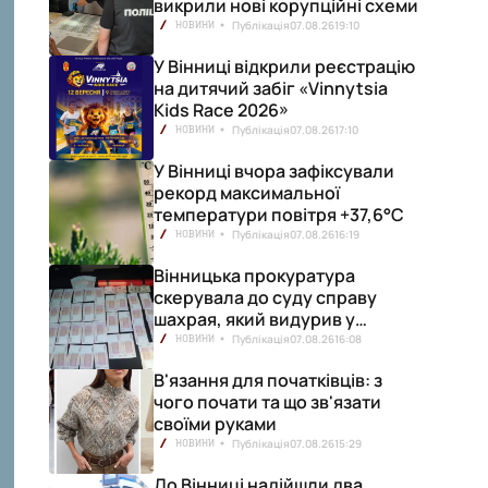
викрили нові корупційні схеми
Публікація
07.08.26
19:10
НОВИНИ
У Вінниці відкрили реєстрацію
на дитячий забіг «Vinnytsia
Kids Race 2026»
Публікація
07.08.26
17:10
НОВИНИ
У Вінниці вчора зафіксували
рекорд максимальної
температури повітря +37,6°С
Публікація
07.08.26
16:19
НОВИНИ
Вінницька прокуратура
скерувала до суду справу
шахрая, який видурив у
вінничанки 154 тисячі гривень
Публікація
07.08.26
16:08
НОВИНИ
В'язання для початківців: з
чого почати та що зв'язати
своїми руками
Публікація
07.08.26
15:29
НОВИНИ
До Вінниці надійшли два