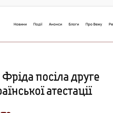
Новини
Події
Анонси
Блоги
Про Вежу
Ре
 Фріда посіла друге
раїнської атестації