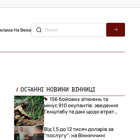
клама На Вежа
ОСТАННІ НОВИНИ ВІННИЦІ
156 бойових зіткнень та
мінус 910 окупантів: зведення
Генштабу та дані щодо втрат
ворога за добу
Від 1,5 до 12 тисяч доларів за
"послугу": на Вінниччині