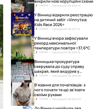
викрили нові корупційні схеми
Публікація
07.08.26
19:10
НОВИНИ
У Вінниці відкрили реєстрацію
на дитячий забіг «Vinnytsia
Kids Race 2026»
Публікація
07.08.26
17:10
НОВИНИ
У Вінниці вчора зафіксували
рекорд максимальної
температури повітря +37,6°С
Публікація
07.08.26
16:19
НОВИНИ
Вінницька прокуратура
скерувала до суду справу
шахрая, який видурив у
вінничанки 154 тисячі гривень
Публікація
07.08.26
16:08
НОВИНИ
В'язання для початківців: з
чого почати та що зв'язати
своїми руками
Публікація
07.08.26
15:29
НОВИНИ
До Вінниці надійшли два