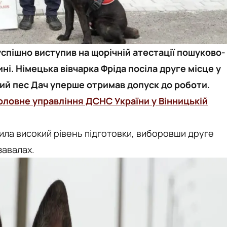
спішно виступив на щорічній атестації пошуково-
ні. Німецька вівчарка Фріда посіла друге місце у
ий пес Дач уперше отримав допуск до роботи.
оловне управління ДСНС України у Вінницькій
ила високий рівень підготовки, виборовши друге
завалах.