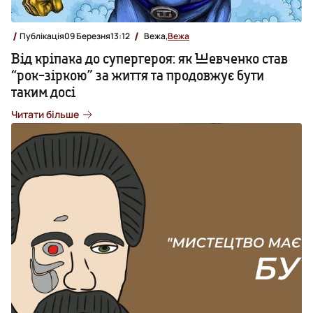
Публікація
09 Березня
13:12
Вежа,
Вежа
Від кріпака до супергероя: як Шевченко став
“рок-зіркою” за життя та продовжує бути
таким досі
Читати більше