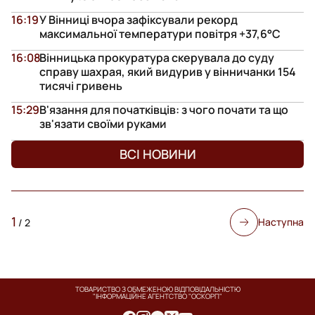
16:19
У Вінниці вчора зафіксували рекорд
максимальної температури повітря +37,6°С
16:08
Вінницька прокуратура скерувала до суду
справу шахрая, який видурив у вінничанки 154
тисячі гривень
15:29
В'язання для початківців: з чого почати та що
зв'язати своїми руками
ВСІ НОВИНИ
1
Наступна
/
2
ТОВАРИСТВО З ОБМЕЖЕНОЮ ВІДПОВІДАЛЬНІСТЮ
"ІНФОРМАЦІЙНЕ АГЕНТСТВО "ОСКОРП"