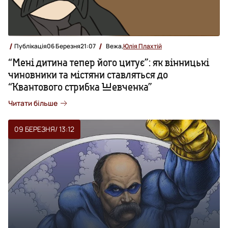
Публікація
06 Березня
21:07
Вежа,
Юлія Плахтій
“Мені дитина тепер його цитує”: як вінницькі
чиновники та містяни ставляться до
“Квантового стрибка Шевченка”
Читати більше
09 БЕРЕЗНЯ
/ 13:12