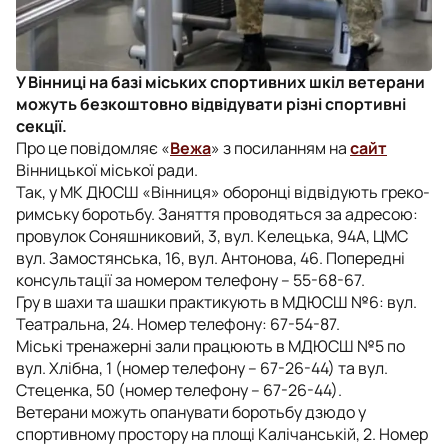
У Вінниці на базі міських спортивних шкіл ветерани
можуть безкоштовно відвідувати різні спортивні
секції.
Про це повідомляє «
Вежа
» з посиланням на
сайт
Вінницької міської ради.
Так, у МК ДЮСШ «Вінниця» оборонці відвідують греко-
римську боротьбу. Заняття проводяться за адресою:
провулок Соняшниковий, 3, вул. Келецька, 94А, ЦМС
вул. Замостянська, 16, вул. Антонова, 46. Попередні
консультації за номером телефону – 55-68-67.
Гру в шахи та шашки практикують в МДЮСШ №6: вул.
Театральна, 24. Номер телефону: 67-54-87.
Міські тренажерні зали працюють в МДЮСШ №5 по
вул. Хлібна, 1 (номер телефону – 67-26-44) та вул.
Стеценка, 50 (номер телефону – 67-26-44).
Ветерани можуть опанувати боротьбу дзюдо у
спортивному простору на площі Калічанській, 2. Номер