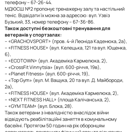
телефону – 67-26-44.
МДЮСШ №2 пропонує тренажерну залу та настільний
теніс. Відвідати їх можна за адресою: вул. Узвіз
Бузький, 33, номер телефону – 67-36-86.
Та
к
ож доступні безкоштовні тренування для
ветеранів у спортзалах:
– «GRACHOVSPORT» (пров. 4-й Леоніда Каденюка, 2а),
– «FITNESS HOUSE» (вул. Келецька, 121 та вул. Ющенка,
6),
– «ECOTOWN» (вул. Академіка Кармелюка, 2),
– «CrossFit Vinnytsia» (вул. 600-річчя, 19в),
– «Planet Fitness» (вул. 600-річчя, 19),
– «Top Gym» (вул. М. Ващука, 20 та вул. Д. Майбороди,
2а),
– «FITNESS HOUSE» (вул. Академіка Кармелюка, 2),
– «NEXT FITNESS HALL» (площа Калічанська, 2),
– «GYM TEAM» (вул. Блока, 28).
Також ветерани з інвалідністю внаслідок війни
відвідують реабілітаційні заняття в комунальному
басейні. Протягом 50 годин на рік оборонцям
допомагають покращити фізичний стан та відновити