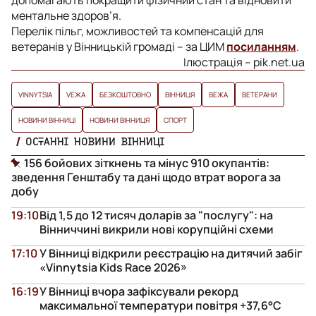
ментальне здоров’я.
Перелік пільг, можливостей та компенсацій для
ветеранів у Вінницькій громаді – за ЦИМ
посиланням
.
Ілюстрація – pik.net.ua
VINNYTSIA
VЕЖА
БЕЗКОШТОВНО
ВІННИЦЯ
ВЕЖА
ВЕТЕРАНИ
НОВИНИ ВІННИЦІ
НОВИНИ ВІННИЦЯ
СПОРТ
ОСТАННІ НОВИНИ ВІННИЦІ
156 бойових зіткнень та мінус 910 окупантів:
зведення Генштабу та дані щодо втрат ворога за
добу
19:10
Від 1,5 до 12 тисяч доларів за "послугу": на
Вінниччині викрили нові корупційні схеми
17:10
У Вінниці відкрили реєстрацію на дитячий забіг
«Vinnytsia Kids Race 2026»
16:19
У Вінниці вчора зафіксували рекорд
максимальної температури повітря +37,6°С