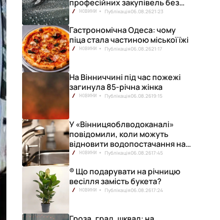
професійних закупівель без
ризику переплат
Публікація
06.08.26
21:23
НОВИНИ
Гастрономічна Одеса: чому
піца стала частиною міської їжі
Публікація
06.08.26
21:17
НОВИНИ
На Вінниччині під час пожежі
загинула 85-річна жінка
Публікація
06.08.26
19:15
НОВИНИ
У «Вінницяоблводоканалі»
повідомили, коли можуть
відновити водопостачання на
лівобережжі міста
Публікація
06.08.26
17:45
НОВИНИ
® Що подарувати на річницю
весілля замість букета?
Публікація
06.08.26
17:24
НОВИНИ
Гроза, град, шквал: на