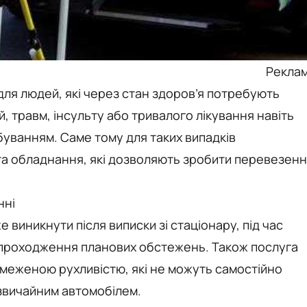
Рекла
ля людей, які через стан здоров’я потребують
й, травм, інсульту або тривалого лікування навіть
уванням. Саме тому для таких випадків
 та обладнання, які дозволяють зробити перевезен
нні
 виникнути після виписки зі стаціонару, під час
я проходження планових обстежень. Також послуга
обмеженою рухливістю, які не можуть самостійно
звичайним автомобілем.