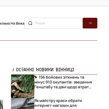
клама На Вежа
ОСТАННІ НОВИНИ ВІННИЦІ
156 бойових зіткнень та
мінус 910 окупантів: зведення
Генштабу та дані щодо втрат
ворога за добу
Як майстру краси обрати
інтернет-магазин для