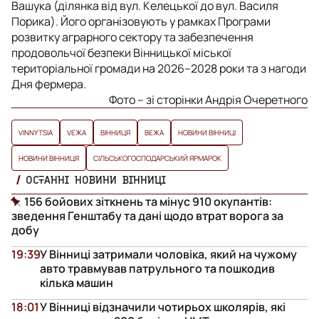
Вашука (ділянка від вул. Келецької до вул. Василя
Порика). Його організовують у рамках Програми
розвитку аграрного сектору та забезпечення
продовольчої безпеки Вінницької міської
територіальної громади на 2026–2028 роки та з нагоди
Дня фермера.
Фото – зі сторінки Андрія Очеретного
VINNYTSIA
VЕЖА
ВІННИЦЯ
ВЕЖА
НОВИНИ ВІННИЦІ
НОВИНИ ВІННИЦЯ
СІЛЬСЬКОГОСПОДАРСЬКИЙ ЯРМАРОК
ОСТАННІ НОВИНИ ВІННИЦІ
156 бойових зіткнень та мінус 910 окупантів:
зведення Генштабу та дані щодо втрат ворога за
добу
19:39
У Вінниці затримали чоловіка, який на чужому
авто травмував патрульного та пошкодив
кілька машин
18:01
У Вінниці відзначили чотирьох школярів, які