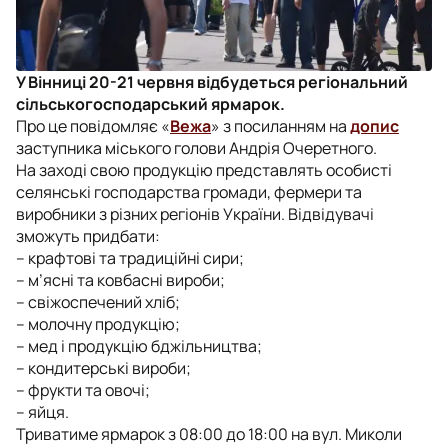
У Вінниці 20-21 червня відбудеться регіональний
сільськогосподарський ярмарок.
Про це повідомляє «
Вежа
» з посиланням на
допис
заступника міського голови Андрія Очеретного.
На заході свою продукцію представлять особисті
селянські господарства громади, фермери та
виробники з різних регіонів України. Відвідувачі
зможуть придбати:
– крафтові та традиційні сири;
– м’ясні та ковбасні вироби;
– свіжоспечений хліб;
– молочну продукцію;
– мед і продукцію бджільництва;
– кондитерські вироби;
– фрукти та овочі;
– яйця.
Триватиме ярмарок з 08:00 до 18:00 на вул. Миколи