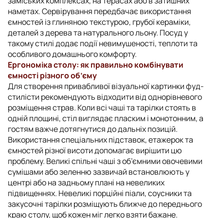
заміських комплексах, на терасах або в затишних
наметах. Сервірування передбачає використання
ємностей із глиняною текстурою, грубої кераміки,
деталей з дерева та натурального льону. Посуд у
такому стилі додає події невимушеності, теплоти та
особливого домашнього комфорту.
Ергономіка столу: як правильно комбінувати
ємності різного об’єму
Для створення привабливої візуальної картинки фуд-
стилісти рекомендують відходити від однорівневого
розміщення страв. Коли всі чаші та тарілки стоять в
одній площині, стіл виглядає пласким і монотонним, а
гостям важче дотягнутися до дальніх позицій.
Використання спеціальних підставок, етажерок та
ємностей різної висоти допомагає вирішити цю
проблему. Великі спільні чаші з об’ємними овочевими
сумішами або зеленню зазвичай встановлюють у
центрі або на задньому плані на невеликих
підвищеннях. Невеликі порційні піали, соусники та
закусочні тарілки розміщують ближче до переднього
краю столу, щоб кожен міг легко взяти бажане.