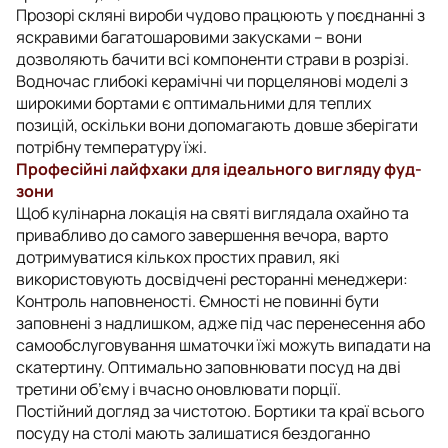
Прозорі скляні вироби чудово працюють у поєднанні з
яскравими багатошаровими закусками – вони
дозволяють бачити всі компоненти страви в розрізі.
Водночас глибокі керамічні чи порцелянові моделі з
широкими бортами є оптимальними для теплих
позицій, оскільки вони допомагають довше зберігати
потрібну температуру їжі.
Професійні лайфхаки для ідеального вигляду фуд-
зони
Щоб кулінарна локація на святі виглядала охайно та
привабливо до самого завершення вечора, варто
дотримуватися кількох простих правил, які
використовують досвідчені ресторанні менеджери:
Контроль наповненості. Ємності не повинні бути
заповнені з надлишком, адже під час перенесення або
самообслуговування шматочки їжі можуть випадати на
скатертину. Оптимально заповнювати посуд на дві
третини об’єму і вчасно оновлювати порції.
Постійний догляд за чистотою. Бортики та краї всього
посуду на столі мають залишатися бездоганно