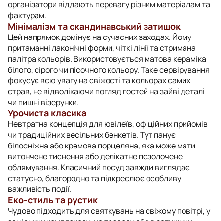
організатори віддають перевагу різним матеріалам та
фактурам.
Мінімалізм та скандинавський затишок
Цей напрямок домінує на сучасних заходах. Йому
притаманні лаконічні форми, чіткі лінії та стримана
палітра кольорів. Використовується матова кераміка
білого, сірого чи пісочного кольору. Таке сервірування
фокусує всю увагу на свіжості та кольорах самих
страв, не відволікаючи погляд гостей на зайві деталі
чи пишні візерунки.
Урочиста класика
Невтратна концепція для ювілеїв, офіційних прийомів
чи традиційних весільних бенкетів. Тут панує
білосніжна або кремова порцеляна, яка може мати
витончене тиснення або делікатне позолочене
облямування. Класичний посуд завжди виглядає
статусно, благородно та підкреслює особливу
важливість події.
Еко-стиль та рустик
Чудово підходить для святкувань на свіжому повітрі, у