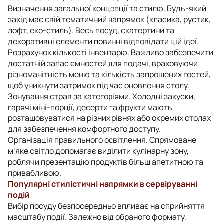
Визначення загальної концепції та стилю. Будь-який
захід має свій тематичний напрямок (класика, рустик,
лофт, еко-стиль). Весь посуд, скатертини та
декоративні елементи повинні відповідати цій ідеї.
Розрахунок кількості інвентарю. Важливо забезпечити
достатній запас ємностей для подачі, враховуючи
різноманітність меню та кількість запрошених гостей,
щоб уникнути затримок під час оновлення столу.
Зонування страв за категоріями. Холодні закуски,
гарячі міні-порції, десерти та фрукти мають
розташовуватися на різних рівнях або окремих столах
для забезпечення комфортного доступу.
Організація правильного освітлення. Спрямоване
м’яке світло допомагає виділити кулінарну зону,
роблячи презентацію продуктів більш апетитною та
привабливою.
Популярні стилістичні напрямки в сервіруванні
подій
Вибір посуду безпосередньо впливає на сприйняття
масштабу події. Залежно від обраного формату,