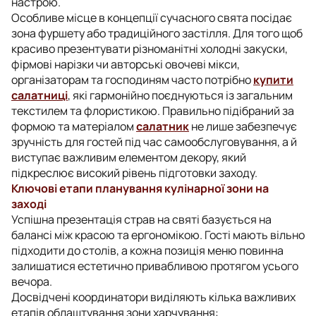
настрою.
Особливе місце в концепції сучасного свята посідає
зона фуршету або традиційного застілля. Для того щоб
красиво презентувати різноманітні холодні закуски,
фірмові нарізки чи авторські овочеві мікси,
організаторам та господиням часто потрібно
купити
салатниці
, які гармонійно поєднуються із загальним
текстилем та флористикою. Правильно підібраний за
формою та матеріалом
салатник
не лише забезпечує
зручність для гостей під час самообслуговування, а й
виступає важливим елементом декору, який
підкреслює високий рівень підготовки заходу.
Ключові етапи планування кулінарної зони на
заході
Успішна презентація страв на святі базується на
балансі між красою та ергономікою. Гості мають вільно
підходити до столів, а кожна позиція меню повинна
залишатися естетично привабливою протягом усього
вечора.
Досвідчені координатори виділяють кілька важливих
етапів облаштування зони харчування: