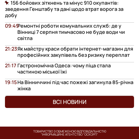
156 бойових зіткнень та мінус 910 окупантів:
зведення Генштабу та дані щодо втрат ворога за
добу
09:49
Ремонтні роботи комунальних служб: де у
Вінниці 7 серпня тимчасово не буде води чи
світла
21:23
Як майстру краси обрати інтернет-магазин для
професійних закупівель без ризику переплат
21:17
Гастрономічна Одеса: чому піца стала
частиною міської їжі
19:15
На Вінниччині під час пожежі загинула 85-річна
жінка
ВСІ НОВИНИ
ТОВАРИСТВО З ОБМЕЖЕНОЮ ВІДПОВІДАЛЬНІСТЮ
"ІНФОРМАЦІЙНЕ АГЕНТСТВО "ОСКОРП"