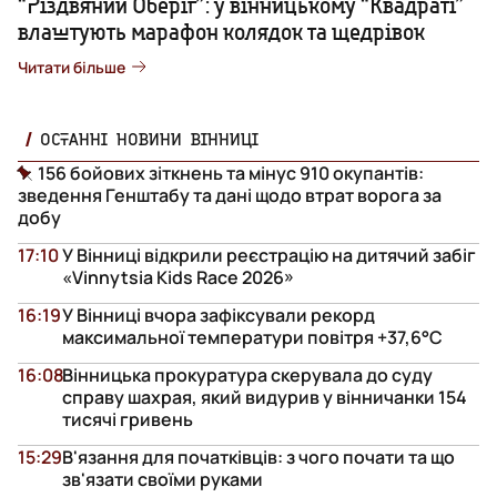
“Різдвяний Оберіг”: у вінницькому “Квадраті”
влаштують марафон колядок та щедрівок
Читати більше
ОСТАННІ НОВИНИ ВІННИЦІ
156 бойових зіткнень та мінус 910 окупантів:
зведення Генштабу та дані щодо втрат ворога за
добу
17:10
У Вінниці відкрили реєстрацію на дитячий забіг
«Vinnytsia Kids Race 2026»
16:19
У Вінниці вчора зафіксували рекорд
максимальної температури повітря +37,6°С
16:08
Вінницька прокуратура скерувала до суду
справу шахрая, який видурив у вінничанки 154
тисячі гривень
15:29
В'язання для початківців: з чого почати та що
зв'язати своїми руками