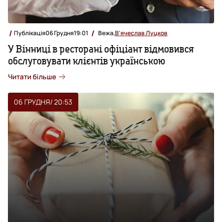
Публікація
06 Грудня
19:01
Вежа,
В'ячеслав Луцков
У Вінниці в ресторані офіціант відмовився
обслуговувати клієнтів українською
Читати більше
06 ГРУДНЯ
/ 20:53