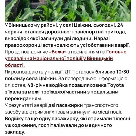
У Вінницькому районі, у селі Цвіжин, сьогодні, 24
червня, сталася дорожньо-транспортна пригода,
внаслідок якої загинули дві людини. Наразі
правоохоронці встановлюють усі обставини аварії.
Про це повідомляє
«Вежа»
з посиланням на
Головне
управління Національної поліції у Вінницькій
області.
Як розповідають у поліції, ДТП сталася
близько 10:30
поблизу села Цвіжин.
За попередньою інформацією
слідства,
48-річна водійка позашляховика Toyota
зʼїхала за межі проїжджої частини з подальшим
перекиданням.
У результаті аварії
дві пасажирки
транспортного
засобу від отриманих травм загинули на місці події.
Водійку та ще одну пасажирку, які отримали тілесні
ушкодження, госпіталізували до медичного
закладу.