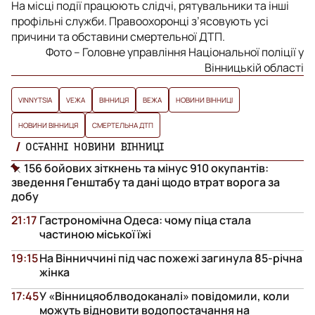
На місці події працюють слідчі, рятувальники та інші
профільні служби. Правоохоронці з’ясовують усі
причини та обставини смертельної ДТП.
Фото – Головне управління Національної поліції у
Вінницькій області
VINNYTSIA
VЕЖА
ВІННИЦЯ
ВЕЖА
НОВИНИ ВІННИЦІ
НОВИНИ ВІННИЦЯ
СМЕРТЕЛЬНА ДТП
ОСТАННІ НОВИНИ ВІННИЦІ
156 бойових зіткнень та мінус 910 окупантів:
зведення Генштабу та дані щодо втрат ворога за
добу
21:17
Гастрономічна Одеса: чому піца стала
частиною міської їжі
19:15
На Вінниччині під час пожежі загинула 85-річна
жінка
17:45
У «Вінницяоблводоканалі» повідомили, коли
можуть відновити водопостачання на