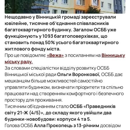
Нещодавно у Вінницькій громаді зареєстрували
ювілейне, тисячне об’єднання співвласників
багатоквартирного будинку. Загалом ОСББ уже
функціонують у 1093 багатоповерхівках, що
становить понад 50% усього багатоквартирного
житлового фонду міста.
Про це повідомляє
«Вежа»
з посиланням на
Вінницьку
міську раду.
За словами спеціалістки відділу розвитку ОСББ
Вінницької міської ради
Ольги Воронкової,
ОСББ дає
мешканцям більше можливостей самостійно
управляти будинком, визначати пріоритети та спільно
працювати над створенням комфортного і безпечного
простору для проживання.
Тисячним об’єднанням стало
ОСББ «Праведників
світу 21-Ж (4/5)», до складу якого увійшли два
будинки-новобудови: корпуси 4 та 5.
Голова ОСББ
Алла Прокопець з 13-річним
досвідом