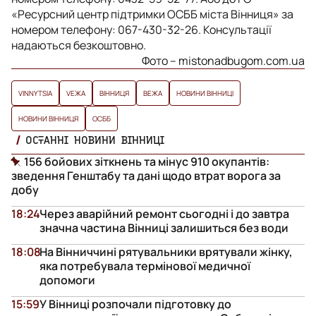
«Ресурсний центр підтримки ОСББ міста Вінниця» за
номером телефону: 067-430-32-26. Консультації
надаються безкоштовно.
Фото – mistonadbugom.com.ua
VINNYTSIA
VЕЖА
ВІННИЦЯ
ВЕЖА
НОВИНИ ВІННИЦІ
НОВИНИ ВІННИЦЯ
ОСББ
ОСТАННІ НОВИНИ ВІННИЦІ
156 бойових зіткнень та мінус 910 окупантів:
зведення Генштабу та дані щодо втрат ворога за
добу
18:24
Через аварійний ремонт сьогодні і до завтра
значна частина Вінниці залишиться без води
18:08
На Вінниччині рятувальники врятували жінку,
яка потребувала термінової медичної
допомоги
15:59
У Вінниці розпочали підготовку до