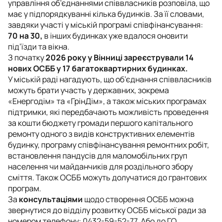
управління об’єднаннями співвласників розповіла, що
має у підпорядкуванні кілька будинків. За її словами,
завдяки участі у міській програмі співфінансування:
70 на 30,
в інших будинках уже вдалося оновити
під’їзди та вікна.
З початку
2026 року у Вінниці зареєстрували 14
нових ОСББ у 17 багатоквартирних будинках.
У міській раді нагадують, що об’єднання співвласників
можуть брати участь у державних, зокрема
«Енергодім» та «ГрінДім», а також міських програмах
підтримки, які передбачають можливість проведення
за кошти бюджету громади першого капітального
ремонту одного з видів конструктивних елементів
будинку, програму співфінансування ремонтних робіт,
встановлення пандусів для маломобільних груп
населення чи майданчиків для роздільного збору
сміття. Також ОСББ можуть долучатися до грантових
програм.
За
консультаціями
щодо створення ОСББ можна
звернутися до відділу розвитку ОСББ міської ради за
номером телефону: 0432-59-52-77. Або до ГО