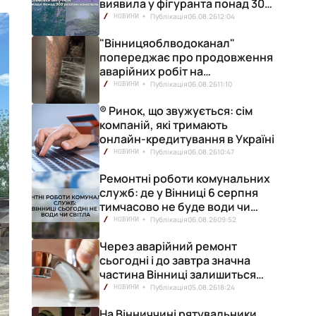
виявила у фігуранта понад 300
конопель
Публікація
06.08.26
12:04
НОВИНИ
"Вінницяоблводоканал"
попереджає про продовження
аварійних робіт на
водопровідній станції
Публікація
06.08.26
11:10
НОВИНИ
® Ринок, що звужується: сім
компаній, які тримають
онлайн-кредитування в Україні
Публікація
06.08.26
10:47
НОВИНИ
Ремонтні роботи комунальних
служб: де у Вінниці 6 серпня
тимчасово не буде води чи
світла
Публікація
06.08.26
09:52
НОВИНИ
Через аварійний ремонт
сьогодні і до завтра значна
частина Вінниці залишиться
без води
Публікація
05.08.26
18:24
НОВИНИ
На Вінниччині рятувальники