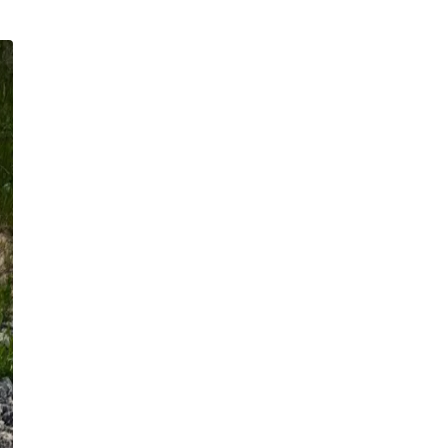
психорозвантажувальний
захід - «Сила лісу» на природі
Публікація
04.08.26
15:20
НОВИНИ