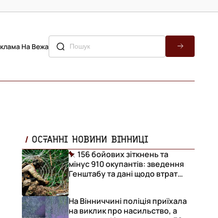
клама На Вежа
ОСТАННІ НОВИНИ ВІННИЦІ
156 бойових зіткнень та
мінус 910 окупантів: зведення
Генштабу та дані щодо втрат
ворога за добу
На Вінниччині поліція приїхала
на виклик про насильство, а