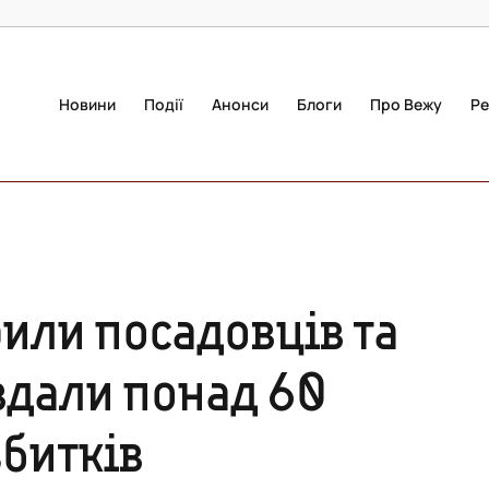
Новини
Події
Анонси
Блоги
Про Вежу
Ре
или посадовців та
авдали понад 60
збитків