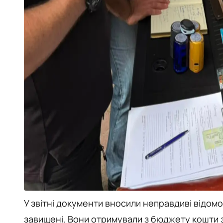
У звітні документи вносили неправдиві відомос
завищені. Вони отримували з бюджету кошти 