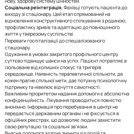
нову, здорову систему цінностей.
Соціальна реінтеграція.
Фахівці готують пацієнта до
виходу зі стаціонару. Цей етап спрямований на
відновлення конструктивного спілкування з родиною,
профілактику зривів та адаптацію до повноцінного
життя у тверезому суспільстві.
Переваги госпіталізації до спеціалізованого
стаціонару
Одужання в умовах закритого профільного центру
суттєво підвищує шанси на успіх. Пацієнт потрапляє в
ізольоване від колишніх спокус та тригерів
середовище. Наявність терапевтичної спільноти, де
кожен прагне спільної мети, дає потужну психологічну
підтримку та нівелює відчуття самотності.
Важливим пріоритетом надання допомоги є абсолютна
конфіденційність. Лікування проводиться повністю
анонімно. Інформація про перебування в центрі не
передається державним органам і не фіксується в
офіційних реєстрах, що дозволяє людині захистити
свою репутацію та соціальні зв’язки.
Вчасна допомога здатна змінити хід подій та