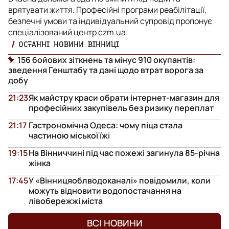
врятувати життя. Професійні програми реабілітації,
безпечні умови та індивідуальний супровід пропонує
спеціалізований центр czm.ua.
ОСТАННІ НОВИНИ ВІННИЦІ
156 бойових зіткнень та мінус 910 окупантів:
зведення Генштабу та дані щодо втрат ворога за
добу
21:23
Як майстру краси обрати інтернет-магазин для
професійних закупівель без ризику переплат
21:17
Гастрономічна Одеса: чому піца стала
частиною міської їжі
19:15
На Вінниччині під час пожежі загинула 85-річна
жінка
17:45
У «Вінницяоблводоканалі» повідомили, коли
можуть відновити водопостачання на
лівобережжі міста
ВСІ НОВИНИ