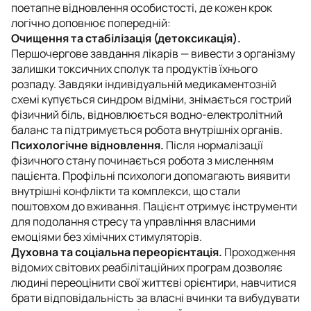
поетапне відновлення особистості, де кожен крок
логічно доповнює попередній:
Очищення та стабілізація (детоксикація).
Першочергове завдання лікарів — вивести з організму
залишки токсичних сполук та продуктів їхнього
розпаду. Завдяки індивідуальній медикаментозній
схемі купується синдром відміни, знімається гострий
фізичний біль, відновлюється водно-електролітний
баланс та підтримується робота внутрішніх органів.
Психологічне відновлення.
Після нормалізації
фізичного стану починається робота з мисленням
пацієнта. Профільні психологи допомагають виявити
внутрішні конфлікти та комплекси, що стали
поштовхом до вживання. Пацієнт отримує інструменти
для подолання стресу та управління власними
емоціями без хімічних стимуляторів.
Духовна та соціальна переорієнтація.
Проходження
відомих світових реабілітаційних програм дозволяє
людині переоцінити свої життєві орієнтири, навчитися
брати відповідальність за власні вчинки та вибудувати