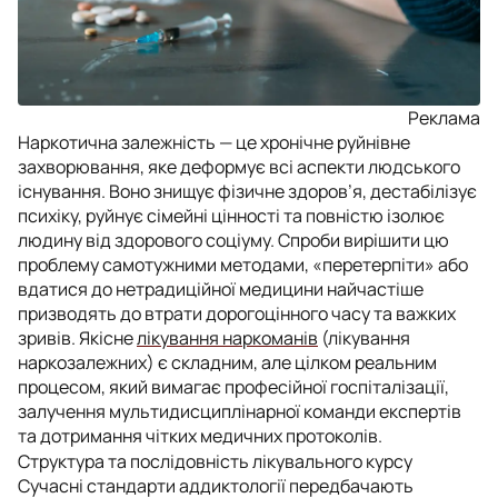
Реклама
Наркотична залежність — це хронічне руйнівне
захворювання, яке деформує всі аспекти людського
існування. Воно знищує фізичне здоров’я, дестабілізує
психіку, руйнує сімейні цінності та повністю ізолює
людину від здорового соціуму. Спроби вирішити цю
проблему самотужними методами, «перетерпіти» або
вдатися до нетрадиційної медицини найчастіше
призводять до втрати дорогоцінного часу та важких
зривів. Якісне
лікування наркоманів
(лікування
наркозалежних) є складним, але цілком реальним
процесом, який вимагає професійної госпіталізації,
залучення мультидисциплінарної команди експертів
та дотримання чітких медичних протоколів.
Структура та послідовність лікувального курсу
Сучасні стандарти аддиктології передбачають