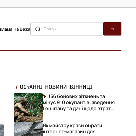
клама На Вежа
ОСТАННІ НОВИНИ ВІННИЦІ
156 бойових зіткнень та
мінус 910 окупантів: зведення
Генштабу та дані щодо втрат
ворога за добу
Як майстру краси обрати
інтернет-магазин для