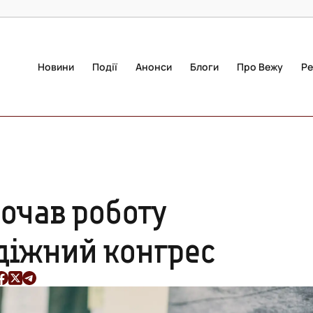
Новини
Події
Анонси
Блоги
Про Вежу
Ре
очав роботу
діжний конгрес