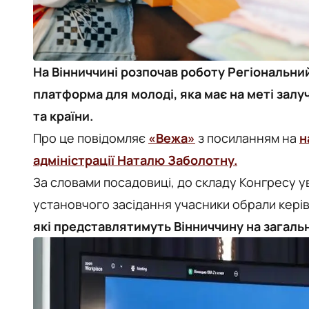
На Вінниччині розпочав роботу Регіональни
платформа для молоді, яка має на меті залуч
та країни.
Про це повідомляє
«Вежа»
з посиланням на
н
адміністрації Наталю Заболотну.
За словами посадовиці, до складу Конгресу 
установчого засідання учасники обрали кері
які представлятимуть Вінниччину на загаль