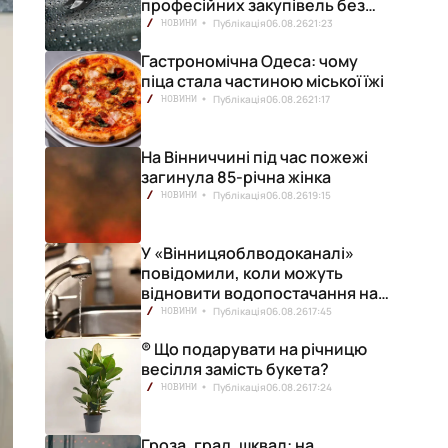
професійних закупівель без
ризику переплат
Публікація
06.08.26
21:23
НОВИНИ
Гастрономічна Одеса: чому
піца стала частиною міської їжі
Публікація
06.08.26
21:17
НОВИНИ
На Вінниччині під час пожежі
загинула 85-річна жінка
Публікація
06.08.26
19:15
НОВИНИ
У «Вінницяоблводоканалі»
повідомили, коли можуть
відновити водопостачання на
лівобережжі міста
Публікація
06.08.26
17:45
НОВИНИ
® Що подарувати на річницю
весілля замість букета?
Публікація
06.08.26
17:24
НОВИНИ
Гроза, град, шквал: на