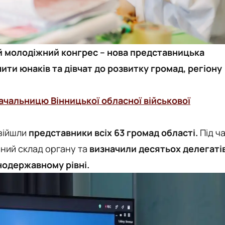
й молодіжний конгрес – нова представницька
ити юнаків та дівчат до розвитку громад, регіону
ачальницю Вінницької обласної військової
увійшли
представники всіх 63 громад області.
Під ч
вний склад органу та
визначили десятьох делегатів
нодержавному рівні.