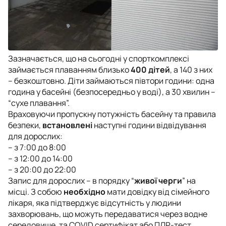
Зазначається, що на сьогодні у спорткомплексі
займається плаванням близько
400 дітей
, а 140 з них
– безкоштовно. Діти займаються півтори години: одна
година у басейні (безпосередньо у воді), а 30 хвилин –
“сухе плавання”.
Враховуючи пропускну потужність басейну та правила
безпеки,
встановлені
наступні години відвідування
для дорослих:
– з 7:00 до 8:00
– з 12:00 до 14:00
– з 20:00 до 22:00
Запис для дорослих – в порядку “
живої черги
” на
місці. З собою
необхідно
мати довідку від сімейного
лікаря, яка підтверджує відсутність у людини
захворювань, що можуть передаватися через водне
середовище, та COVID сертифікат або ПЛР-тест.