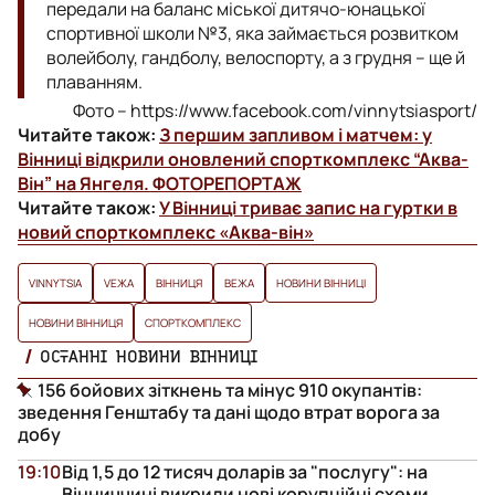
передали на баланс міської дитячо-юнацької
спортивної школи №3, яка займається розвитком
волейболу, гандболу, велоспорту, а з грудня – ще й
плаванням.
Фото – https://www.facebook.com/vinnytsiasport/
Читайте також:
З першим запливом і матчем: у
Вінниці відкрили оновлений спорткомплекс “Аква-
Він” на Янгеля. ФОТОРЕПОРТАЖ
Читайте також:
У Вінниці триває запис на гуртки в
новий спорткомплекс «Аква-він»
VINNYTSIA
VЕЖА
ВІННИЦЯ
ВЕЖА
НОВИНИ ВІННИЦІ
НОВИНИ ВІННИЦЯ
СПОРТКОМПЛЕКС
ОСТАННІ НОВИНИ ВІННИЦІ
156 бойових зіткнень та мінус 910 окупантів:
зведення Генштабу та дані щодо втрат ворога за
добу
19:10
Від 1,5 до 12 тисяч доларів за "послугу": на
Вінниччині викрили нові корупційні схеми