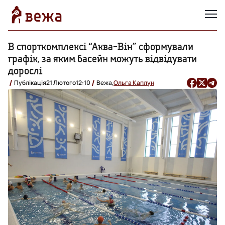
В спорткомплексі “Аква-Він” сформували
графік, за яким басейн можуть відвідувати
дорослі
Публікація
21 Лютого
12:10
Вежа,
Ольга Каплун