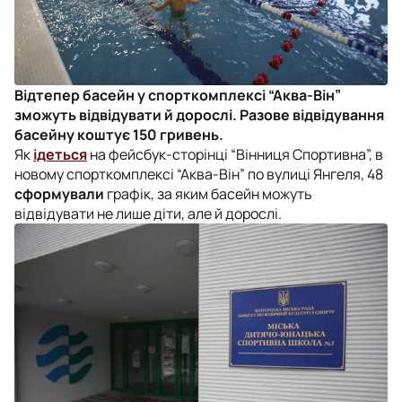
Відтепер басейн у спорткомплексі “Аква-Він”
зможуть відвідувати й дорослі. Разове відвідування
басейну коштує 150 гривень.
Як
ідеться
на фейсбук-сторінці “Вінниця Спортивна”, в
новому спорткомплексі “Аква-Він” по вулиці Янгеля, 48
сформували
графік, за яким басейн можуть
відвідувати не лише діти, але й дорослі.