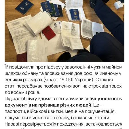
Їй повідомили про підозру у заволодінні чужим майном
шляхом обману та зловживання довірою, вчиненому у
великих розмірах (ч. 4 ст. 190 КК України). Санкція
статі передбачає позбавлення волі на строк від трьох
до восьми років.
Під час обшуку вдома в неї вилучили
значну кількість
документів на прізвища різних людей
. Це –
паспорти, військові квитки, медична документація,
документи військового обліку, банківські картки.
Наразі перевіряється їх походження, встановлюється