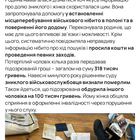
про долю зниклого і жінка скористалася цим. Вона
запропонувала допомогу
у встановленні
місцеперебування військового нібито в полоні та в
поверненні його додому
. Переконувала родичів, що
має для цього впливові зв’язки і можливості. Крім
цього, систематично повідомляла неправдиву
інформацію нібито про хід пошуків і
просила кошти на
проведення певних заходів.
Потерпілий чоловік кілька разів передавав
підозрюваній гроші – загалом на суму
318 тисяч
гривень
. Навесні минулого року рішенням суду
зниклого військовослужбовця визнали померлим
.
Також йдеться, що підозрювана
обдурила іншого
чоловіка на 100 тисяч гривень
. Йому жінка обіцяла
сприяння в оформленні інвалідності через порушення
у нього слуху.