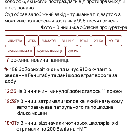
коло осіб, які могли постраждати від протиправних дій
підозрюваної.
Суд обрав запобіжний захід – тримання під вартою з
можливістю внесення застави у 998 тисяч гривень.
Фото – Вінницька обласна прокуратура
VINNYTSIA
VЕЖА
ВІЙСЬКОВІ
ВІННИЦЯ
ВЕЖА
ЖІНКА
КОШТИ
НОВИНИ ВІННИЦІ
НОВИНИ ВІННИЦЯ
ОБМАН
ОСТАННІ НОВИНИ ВІННИЦІ
156 бойових зіткнень та мінус 910 окупантів:
зведення Генштабу та дані щодо втрат ворога за
добу
12:35
На Вінниччині минулої доби сталось 11 пожеж
19:39
У Вінниці затримали чоловіка, який на чужому
авто травмував патрульного та пошкодив
кілька машин
18:01
У Вінниці відзначили чотирьох школярів, які
отримали по 200 балів на НМТ