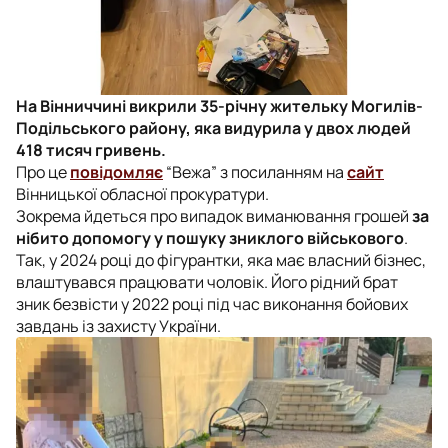
На Вінниччині викрили 35-річну жительку Могилів-
Подільського району, яка видурила у двох людей
418 тисяч гривень.
Про це
повідомляє
“Вежа” з посиланням на
сайт
Вінницької обласної прокуратури.
Зокрема йдеться про випадок виманювання грошей
за
нібито допомогу у пошуку зниклого військового
.
Так, у 2024 році до фігурантки, яка має власний бізнес,
влаштувався працювати чоловік. Його рідний брат
зник безвісти у 2022 році під час виконання бойових
завдань із захисту України.