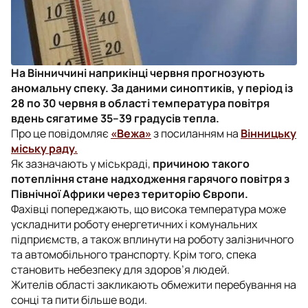
На Вінниччині наприкінці червня прогнозують
аномальну спеку. За даними синоптиків, у період із
28 по 30 червня в області температура повітря
вдень сягатиме 35–39 градусів тепла.
Про це повідомляє
«Вежа»
з посиланням на
Вінницьку
міську раду.
Як зазначають у міськраді,
причиною такого
потепління стане надходження гарячого повітря з
Північної Африки через територію Європи.
Фахівці попереджають, що висока температура може
ускладнити роботу енергетичних і комунальних
підприємств, а також вплинути на роботу залізничного
та автомобільного транспорту. Крім того, спека
становить небезпеку для здоров’я людей.
Жителів області закликають обмежити перебування на
сонці та пити більше води.