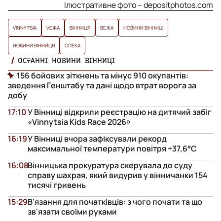
Ілюстративне фото – depositphotos.com
VINNYTSIA
VЕЖА
ВІННИЦЯ
ВЕЖА
НОВИНИ ВІННИЦІ
НОВИНИ ВІННИЦЯ
СПЕКА
ОСТАННІ НОВИНИ ВІННИЦІ
156 бойових зіткнень та мінус 910 окупантів:
зведення Генштабу та дані щодо втрат ворога за
добу
17:10
У Вінниці відкрили реєстрацію на дитячий забіг
«Vinnytsia Kids Race 2026»
16:19
У Вінниці вчора зафіксували рекорд
максимальної температури повітря +37,6°С
16:08
Вінницька прокуратура скерувала до суду
справу шахрая, який видурив у вінничанки 154
тисячі гривень
15:29
В'язання для початківців: з чого почати та що
зв'язати своїми руками