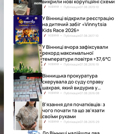
викрили нові корупційні схеми
Публікація
07.08.26
19:10
НОВИНИ
У Вінниці відкрили реєстрацію
на дитячий забіг «Vinnytsia
Kids Race 2026»
Публікація
07.08.26
17:10
НОВИНИ
У Вінниці вчора зафіксували
рекорд максимальної
температури повітря +37,6°С
Публікація
07.08.26
16:19
НОВИНИ
Вінницька прокуратура
скерувала до суду справу
шахрая, який видурив у
вінничанки 154 тисячі гривень
Публікація
07.08.26
16:08
НОВИНИ
В'язання для початківців: з
чого почати та що зв'язати
своїми руками
Публікація
07.08.26
15:29
НОВИНИ
До Вінниці надійшли два