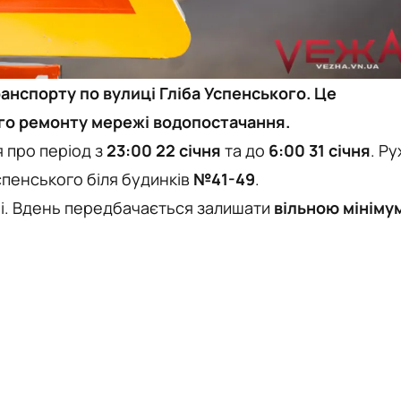
анспорту по вулиці Гліба Успенського. Це
ного ремонту мережі водопостачання.
я про період з
23:00 22 січня
та до
6:00 31 січня
. Ру
спенського біля будинків
№41-49
.
ні. Вдень передбачається залишати
вільною мініму