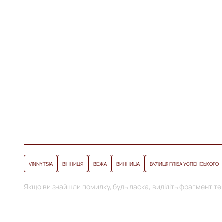
VINNYTSIA
ВІННИЦЯ
ВЕЖА
ВИННИЦА
ВУЛИЦЯ ГЛІБА УСПЕНСЬКОГО
Якщо ви знайшли помилку, будь ласка, виділіть фрагмент тек