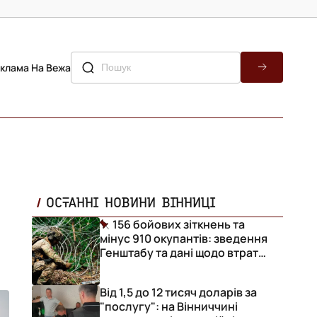
клама На Вежа
ОСТАННІ НОВИНИ ВІННИЦІ
156 бойових зіткнень та
мінус 910 окупантів: зведення
Генштабу та дані щодо втрат
ворога за добу
Від 1,5 до 12 тисяч доларів за
"послугу": на Вінниччині