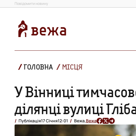
Повідомити новину
ГОЛОВНА
МІСЦЯ
У Вінниці тимчасов
ділянці вулиці Гліб
Публікація
17 Січня
12:01
Вежа,
Вежа