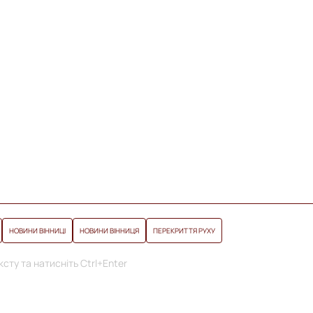
НОВИНИ ВІННИЦІ
НОВИНИ ВІННИЦЯ
ПЕРЕКРИТТЯ РУХУ
сту та натисніть Ctrl+Enter