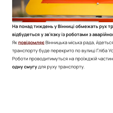
На понад тиждень у Вінниці обмежать рух тр
відбудеться у зв’язку із роботами з аварій
Як
повідомляє
Вінницька міська рада, йдетьс
транспорту буде перекрито по вулиці Гліба У
Роботи проводитимуться на проїжджій части
одну смугу
для руху транспорту.