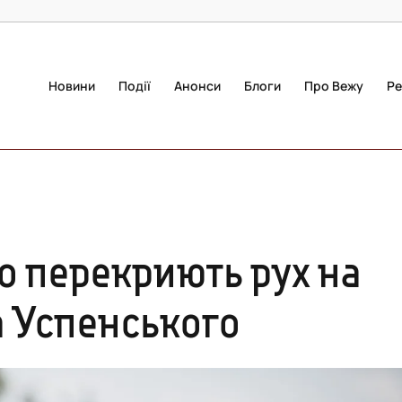
Новини
Події
Анонси
Блоги
Про Вежу
Ре
о перекриють рух на
а Успенського