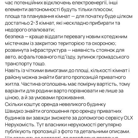
час потенційних відключень електроенергії, інші
елементи автономності будуть тільки плюсом;
площа та планування кімнат — для початку буде цілком
достатньо 2-3 кімнат, які нескладно прибирати та
недорого опалювати;
безпека — краще віддати перевагу новим котеджним
містечкам із закритою територією та охороною;
розвинута інфраструктура — наявність стоянок для
авто, асфальтованого під’їзду, зупинок громадського
транспорту тощо.
Навіть із чіткими вимогами до площі, кількості кімнат і
району можна знайти багато пропозицій приватного
житла. Частина оголошень має помірну вартість, тому
варіанти для родини варто порівнювати не лише за
ціною, а й за умовами проживання.
Скільки коштує оренда невеликого будинку
Швидко знайти оголошення про оренду приватних
будинків ви завжди зможете за допомогою сервісу OLX
Нерухомість. Тут власники нерухомості регулярно
публікують пропозиції з фото та детальними описами.
Що стосується вартості, то платформа пропонує