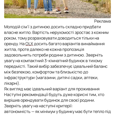
Реклама
Молодій сім’ї з дитиною досить складно придбати
власне житло. Вартість нерухомості зростає з кожним
роком, тому розраховувати доводиться тільки на
оренду. На
OLX
досить багато варіантів винаймання
житла, проте далеко не кожна пропозиція
задовольнить потреби родини з дитиною. Зверніть
увагу на компактний 3-кімнатний будинок в тихому
передмісті. Такий вибір забезпечує ідеальний баланс
між безпекою, комфортом та близькістю до
інфраструктури (магазини, дитячі садки, аптеки,
лікарні).
Як вигляд має ідеальний варіант для проживання
Наступні рекомендації будуть дуже корисні тим, хто
вирішив орендувати будинок для своєї родини.
Зверніть увагу на наступні критерії:
автономність — як мінімум у будинку має бути тепло під