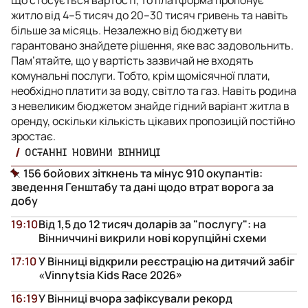
житло від 4–5 тисяч до 20–30 тисяч гривень та навіть
більше за місяць. Незалежно від бюджету ви
гарантовано знайдете рішення, яке вас задовольнить.
Пам’ятайте, що у вартість зазвичай не входять
комунальні послуги. Тобто, крім щомісячної плати,
необхідно платити за воду, світло та газ. Навіть родина
з невеликим бюджетом знайде гідний варіант житла в
оренду, оскільки кількість цікавих пропозицій постійно
зростає.
ОСТАННІ НОВИНИ ВІННИЦІ
156 бойових зіткнень та мінус 910 окупантів:
зведення Генштабу та дані щодо втрат ворога за
добу
19:10
Від 1,5 до 12 тисяч доларів за "послугу": на
Вінниччині викрили нові корупційні схеми
17:10
У Вінниці відкрили реєстрацію на дитячий забіг
«Vinnytsia Kids Race 2026»
16:19
У Вінниці вчора зафіксували рекорд